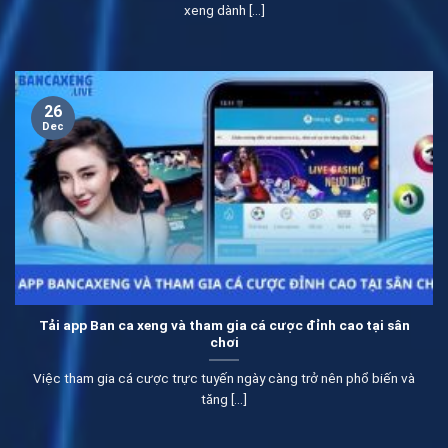
xeng dành [...]
26
Dec
Tải app Ban ca xeng và tham gia cá cược đỉnh cao tại sân
chơi
Việc tham gia cá cược trực tuyến ngày càng trở nên phổ biến và
tăng [...]