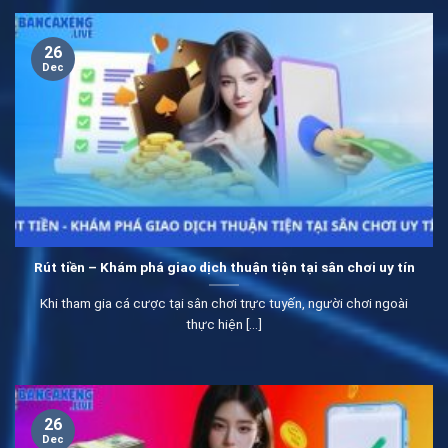
26
Dec
Rút tiền – Khám phá giao dịch thuận tiện tại sân chơi uy tín
Khi tham gia cá cược tại sân chơi trực tuyến, người chơi ngoài
thực hiện [...]
26
Dec