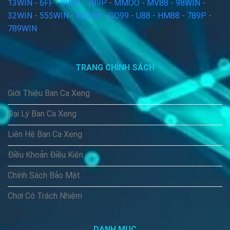
13WIN
-
6FF
-
8DAY
-
789P
-
MMOO
-
MV88
-
98WIN
-
32WIN
-
555WIN
-
KKWIN
-
GO99
-
U88
-
HM88
-
789P
-
789WIN
TRANG CHÍNH SÁCH
Giới Thiệu Ban Ca Xeng
Đại Lý Ban Ca Xeng
Liên Hệ Ban Ca Xeng
Điều Khoản Điều Kiện
Chính Sách Bảo Mật
Chơi Có Trách Nhiệm
DANH MỤC