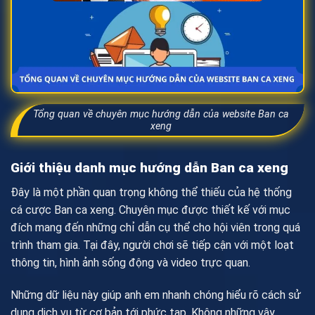
Tổng quan về chuyên mục hướng dẫn của website Ban ca
xeng
Giới thiệu danh mục hướng dẫn Ban ca xeng
Đây là một phần quan trọng không thể thiếu của hệ thống
cá cược Ban ca xeng. Chuyên mục được thiết kế với mục
đích mang đến những chỉ dẫn cụ thể cho hội viên trong quá
trình tham gia. Tại đây, người chơi sẽ tiếp cận với một loạt
thông tin, hình ảnh sống động và video trực quan.
Những dữ liệu này giúp anh em nhanh chóng hiểu rõ cách sử
dụng dịch vụ từ cơ bản tới phức tạp. Không những vậy,