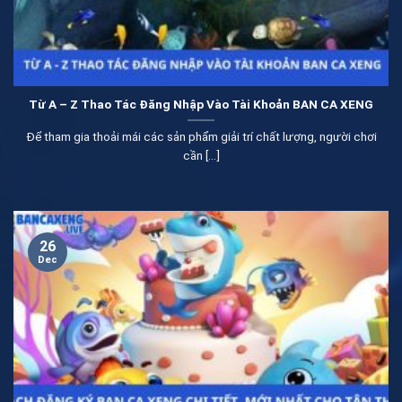
Từ A – Z Thao Tác Đăng Nhập Vào Tài Khoản BAN CA XENG
Để tham gia thoải mái các sản phẩm giải trí chất lượng, người chơi
cần [...]
26
Dec