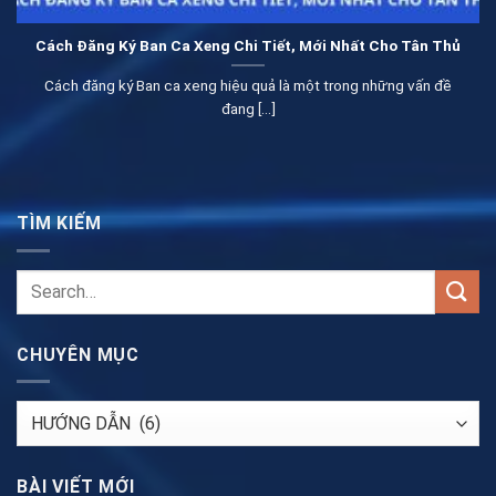
Cách Đăng Ký Ban Ca Xeng Chi Tiết, Mới Nhất Cho Tân Thủ
Cách đăng ký Ban ca xeng hiệu quả là một trong những vấn đề
đang [...]
TÌM KIẾM
CHUYÊN MỤC
CHUYÊN
MỤC
BÀI VIẾT MỚI