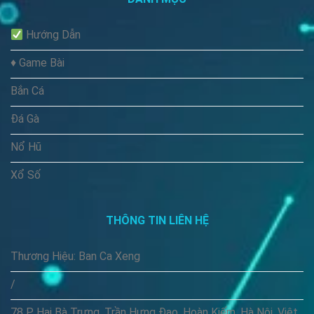
Hướng Dẫn
♦️ Game Bài
Bắn Cá
Đá Gà
Nổ Hũ
Xổ Số
THÔNG TIN LIÊN HỆ
Thương Hiệu: Ban Ca Xeng
/
78 P. Hai Bà Trưng, Trần Hưng Đạo, Hoàn Kiếm, Hà Nội, Việt