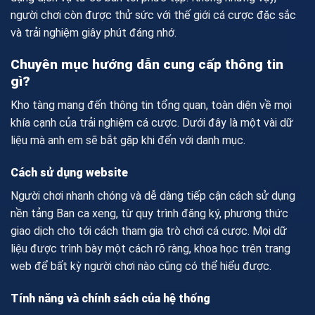
người chơi còn được thử sức với thế giới cá cược đặc sắc
và trải nghiệm giây phút đáng nhớ.
Chuyên mục hướng dẫn cung cấp thông tin
gì?
Kho tàng mang đến thông tin tổng quan, toàn diện về mọi
khía cạnh của trải nghiệm cá cược. Dưới đây là một vài dữ
liệu mà anh em sẽ bắt gặp khi đến với danh mục.
Cách sử dụng website
Người chơi nhanh chóng và dễ dàng tiếp cận cách sử dụng
nền tảng Ban ca xeng, từ quy trình đăng ký, phương thức
giao dịch cho tới cách tham gia trò chơi cá cược. Mọi dữ
liệu được trình bày một cách rõ ràng, khoa học trên trang
web để bất kỳ người chơi nào cũng có thể hiểu được.
Tính năng và chính sách của hệ thống