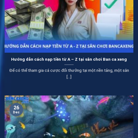
Hướng dẫn cách nạp tiền từ A – Z tại sân chơi Ban ca xeng
Để có thể tham gia cá cược đổi thưởng tại một nền tảng, một sân
[...]
26
Dec