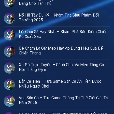
10
Dàng Cho Tân Thủ
Apr
Nổ Hũ Tây Du Ký – Khám Phá Siêu Phẩm Đổi
09
Thưởng 2025
Apr
Lối Chọi Gà Hay Nhất – Khám Phá Đặc Điểm Chiến
06
Kê Xuất Sắc
Apr
Đề Chạm Là Gì? Mẹo Hay Áp Dụng Hiệu Quả Để
05
Chiến Thắng
Apr
Xổ Số Trực Tuyến – Cách Chơi Và Mẹo Tăng Cơ
04
Hội Thắng Đậm
Apr
Bắn Cá Tiên – Tựa Game Săn Cá Ăn Tiền Được
01
Nhiều Người Chơi
Apr
Vua Săn Cá – Tựa Game Thống Trị Thế Giới Giải Trí
31
Năm 2025
Mar