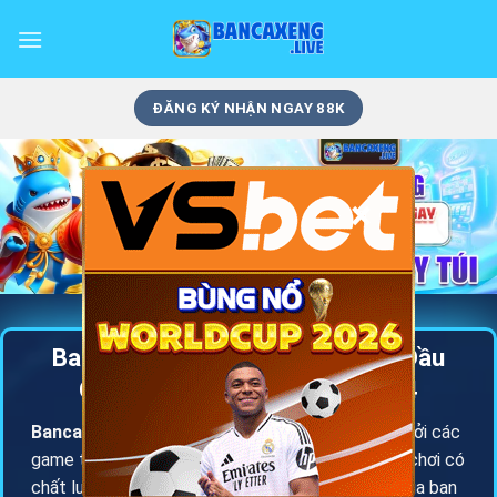
Skip
to
content
ĐĂNG KÝ NHẬN NGAY 88K
×
Ban Ca Xeng – Lựa Chọn Hàng Đầu
Của Tay Cược Sành Điệu 2024
Bancaxeng
chính là cái tên được săn đón nhiều bởi các
game thủ sảnh điệu. Đây là một trong những sân chơi có
chất lượng hàng đầu thế giới. Do đó mà độ phủ của ban