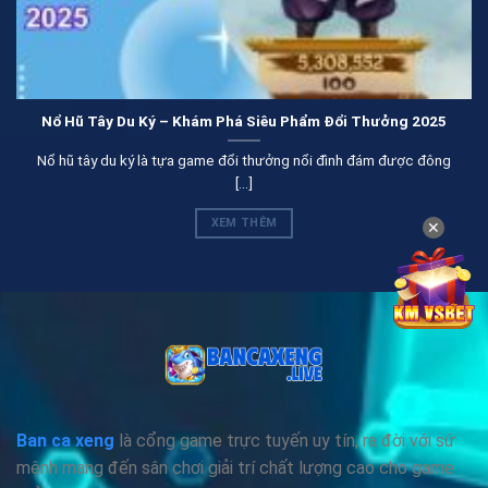
thân có thể nhận thưởng lên đến hàng tỷ đồng đấy nhé.
Với đa dạng các loại hình quay hũ, người chơi dễ dàng
tiếp cận nhanh chóng. Bản thân không cần gặp quá nhiều
khó khăn khi chơi, do đó mà mọi người hãy trải nghiệm
Nổ Hũ Tây Du Ký – Khám Phá Siêu Phẩm Đổi Thưởng 2025
thử chuyên mục này nhé.
Nổ hũ tây du ký là tựa game đổi thưởng nổi đình đám được đông
[...]
Xổ số may mắn
Nhắc game tại ban ca xeng mọi người nên tham khảo
XEM THÊM
✕
qua xổ số may mắn. Đây là một trong những chuyên
mục khá hấp dẫn bởi lối cược đơn giản cùng tỷ lệ thắng
cao. Do đó mà anh em muốn làm giàu nhanh thường lựa
chọn khá nhiều với siêu phẩm xổ số.
Ban ca xeng
là cổng game trực tuyến uy tín, ra đời với sứ
mệnh mang đến sân chơi giải trí chất lượng cao cho game