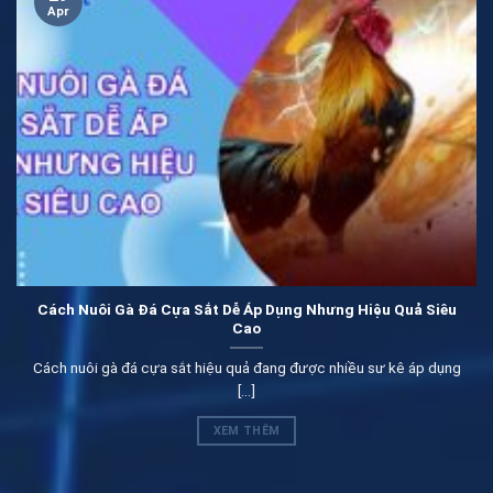
hệ thống
Apr
Tiếp theo chúng tôi sẽ mang đến cho mọi người một vài
nội dung về ưu điểm của ban ca xeng. Tất cả các ưu
điểm này đều rất dễ nhận thấy, do đó mà mọi người hoàn
toàn có thể yên tâm nhé.
Cách Nuôi Gà Đá Cựa Sắt Dễ Áp Dụng Nhưng Hiệu Quả Siêu
Cao
Cách nuôi gà đá cựa sắt hiệu quả đang được nhiều sư kê áp dụng
[...]
Những ưu điểm vượt trội nhất mà thương hiệu đang có
XEM THÊM
Giao diện cuốn hút