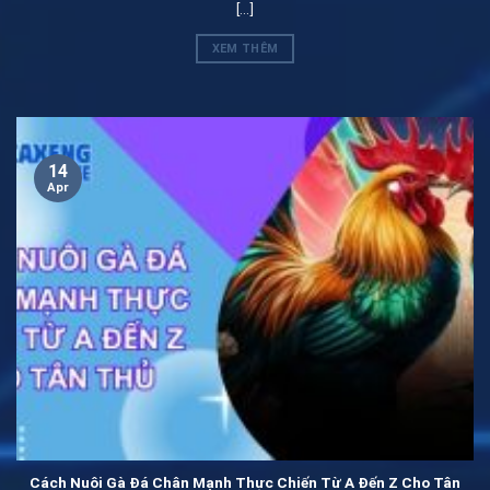
[...]
nhưng độ chính xác của các giao dịch hiện đang là
100%.
XEM THÊM
Trả thưởng hấp dẫn
Ban ca xeng
đang có những tỷ lệ trả thưởng đầy ấn
tượng và hấp dẫn cho khách hàng. So với nhiều đối thủ
14
khác thì những tỷ lệ này hiện tại đang rất ấn tượng. Bởi
Apr
người chơi chỉ việc bỏ ra một khoản tiền khá nhỏ nhưng
cũng có cơ hội nhận về tiền thưởng cực lớn đấy.
Tư vấn tận tâm
Trong quá trình đánh cược hội viên được tư vấn và
chăm sóc nhiệt bởi bộ phận cskh. Các chuyên viên tại
đây đều hỗ trợ nhiệt tình và tận tâm liên tục 24/7. Anh
em hoàn toàn có thể kết nối thoải mái bất kỳ lúc nào
cũng có thể nhận về sự hỗ trợ nhanh chóng.
Khám phá kho game tại ban ca xeng cùng
Cách Nuôi Gà Đá Chân Mạnh Thực Chiến Từ A Đến Z Cho Tân