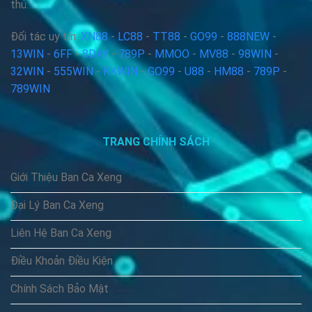
thủ.
Đối tác uy tín:
XN88
-
LC88
-
TT88
-
GO99
-
888NEW
-
13WIN
-
6FF
-
8DAY
-
789P
-
MMOO
-
MV88
-
98WIN
-
32WIN
-
555WIN
-
KKWIN
-
GO99
-
U88
-
HM88
-
789P
-
Đánh cược cùng siêu phẩm xổ số may mắn
789WIN
Game bài đối kháng
TRANG CHÍNH SÁCH
Với kho game siêu khủng hiện tại, game bài đối kháng
chính là một chuyên mục hot. Đây là những trận cược
Giới Thiệu Ban Ca Xeng
đánh bài siêu đẳng cấp với chất lượng cao cho khách
hàng. Mọi người trải nghiệm không cảm thấy bất kỳ sự
Đại Lý Ban Ca Xeng
thất vọng hay nhàm chán nào tại hệ thống. Vậy nên
Liên Hệ Ban Ca Xeng
game bài hiện đang được rất nhiều chuyên gia dành lời
khen đặc biệt.
Điều Khoản Điều Kiện
Đá gà kinh điển
Chính Sách Bảo Mật
Chuyên mục hấp dẫn cuối cùng tại ban ca xeng chính là