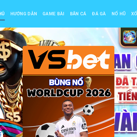
HỦ
HƯỚNG DẪN
GAME BÀI
BẮN CÁ
ĐÁ GÀ
NỔ HŨ
XỔ
×