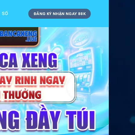
 SỐ
ĐĂNG KÝ NHẬN NGAY 88K