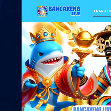
Skip
to
TRANG C
content