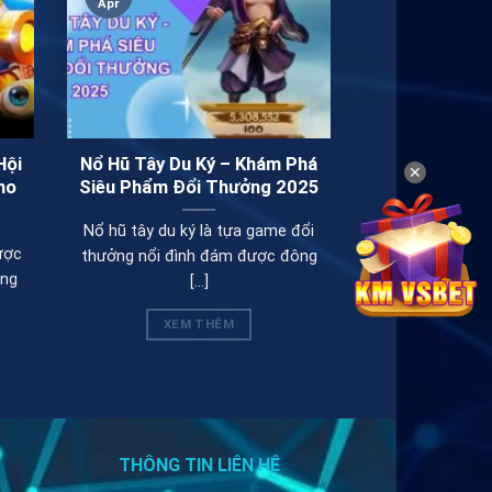
Apr
Hội
Nổ Hũ Tây Du Ký – Khám Phá
✕
 phục tạm thời để hội viên có thể trải
ho
Siêu Phẩm Đổi Thưởng 2025
.
Nổ hũ tây du ký là tựa game đổi
ách hàng truy cập ban ca xeng đơn giản
ược
thưởng nổi đình đám được đông
ân sẽ trải nghiệm sảng khoái mà không cần
ộng
[...]
XEM THÊM
 ưu điểm này đều rất dễ nhận thấy, do đó
THÔNG TIN LIÊN HỆ