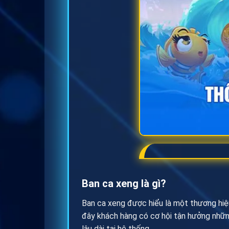
Ban ca xeng là gì?
Ban ca xeng được hiểu là một thương hiệu 
đây khách hàng có cơ hội tận hưởng những 
lâu dài tại hệ thống.