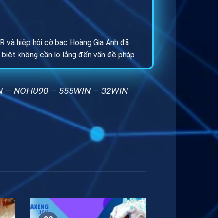
R và hiệp hội cờ bạc Hoàng Gia Anh đã
 biệt không cần lo lắng đến vấn đề pháp
N
–
NOHU90
–
555WIN
–
32WIN
 một thành công nhất định mà sẽ không
 Hướng đến địa điểm cược hàng đầu cho tất
oạt động tại hệ thống đều hướng đến
 chín. Nghiêm cấm mọi hành vi gian lận,