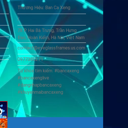
Thương Hiệu: Ban Ca Xeng
/
78 P. Hai Bà Trưng, Trần Hưng
Đạo, Hoàn Kiếm, Hà Nội, Việt Nam
contact@eyeglassframes.us.com
0977385271
Từ khóa tìm kiếm: #bancaxeng
#bancaxenglive
#dangnhapbancaxeng
#khuyenmaibancaxeng