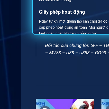
Giấy phép hoạt động
Ngay từ khi mới thành lập sân chơi đã c
cấp phép hoạt động an toàn. Mọi người đư
luật ngăn chặn khi tận hưởng cược.
Đối tác của chúng tôi:
6FF
–
TG
Mục tiêu phát triển
–
MV88
–
U88
–
U888
–
GO99
Được biết ban ca xeng luôn hoạt động vớ
ngừng đi lên. Cho đến hiện tại website v
cả những bet thủ trong và ngoài nước.
Phương châm hoạt động
Bắn cá xèng apk là một sân chơi hoạt độ
những lợi ích của khách hàng. Mọi dịch vụ
lừa đảo khiến game thủ thất vọng khi chơi