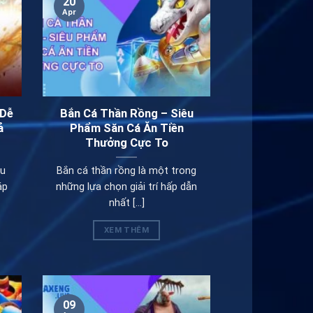
20
Apr
 ngày một nhiều bởi vấn đề cá cược bị
hiệm tốt nhất.
 Dễ
Bắn Cá Thần Rồng – Siêu
ả
Phẩm Săn Cá Ăn Tiền
Thưởng Cực To
ệu
Bắn cá thần rồng là một trong
áp
những lựa chọn giải trí hấp dẫn
nhất [...]
XEM THÊM
09