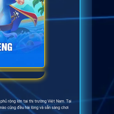
hủ rộng lớn tại thị trường Việt Nam. Tại
 nào cũng đều hài lòng và sẵn sàng chơi