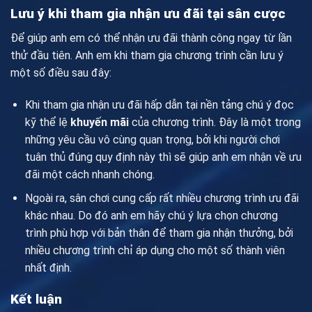
Lưu ý khi tham gia nhận ưu đãi tại sân cược
Để giúp anh em có thể nhận ưu đãi thành công ngay từ lần
thử đầu tiên. Anh em khi tham gia chương trình cần lưu ý
một số điều sau đây:
Khi tham gia nhận ưu đãi hấp dẫn tại nền tảng chú ý đọc
kỹ thể lệ
khuyến mãi
của chương trình. Đây là một trong
những yêu cầu vô cùng quan trọng, bởi khi người chơi
tuân thủ đúng quy định này thì sẽ giúp anh em nhận về ưu
đãi một cách nhanh chóng.
Ngoài ra, sân chơi cung cấp rất nhiều chương trình ưu đãi
khác nhau. Do đó anh em hãy chú ý lựa chọn chương
trình phù hợp với bản thân để tham gia nhận thưởng, bởi
nhiều chương trình chỉ áp dụng cho một số thành viên
nhất định.
Kết luận