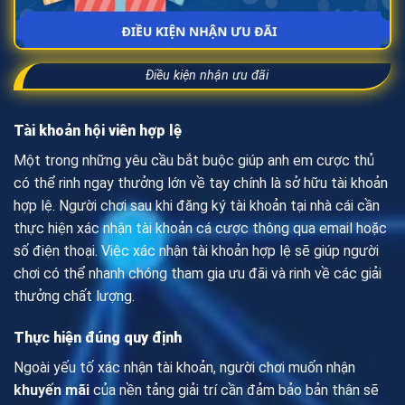
Điều kiện nhận ưu đãi
Tài khoản hội viên hợp lệ
Một trong những yêu cầu bắt buộc giúp anh em cược thủ
có thể rinh ngay thưởng lớn về tay chính là sở hữu tài khoản
hợp lệ. Người chơi sau khi đăng ký tài khoản tại nhà cái cần
thực hiện xác nhận tài khoản cá cược thông qua email hoặc
số điện thoại. Việc xác nhận tài khoản hợp lệ sẽ giúp người
chơi có thể nhanh chóng tham gia ưu đãi và rinh về các giải
thưởng chất lượng.
Thực hiện đúng quy định
Ngoài yếu tố xác nhận tài khoản, người chơi muốn nhận
khuyến mãi
của nền tảng giải trí cần đảm bảo bản thân sẽ