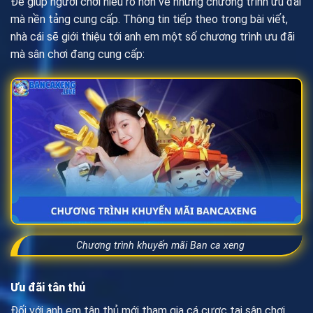
Để giúp người chơi hiểu rõ hơn về những chương trình ưu đãi
mà nền tảng cung cấp. Thông tin tiếp theo trong bài viết,
nhà cái sẽ giới thiệu tới anh em một số chương trình ưu đãi
mà sân chơi đang cung cấp:
Chương trình khuyến mãi Ban ca xeng
Ưu đãi tân thủ
Đối với anh em tân thủ mới tham gia cá cược tại sân chơi