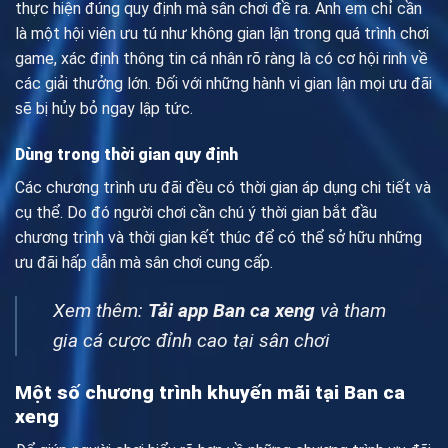
thực hiện đúng quy định mà sân chơi đề ra. Anh em chỉ cần
là một hội viên ưu tú như không gian lận trong quá trình chơi
game, xác định thông tin cá nhân rõ ràng là có cơ hội rinh về
các giải thưởng lớn. Đối với những hành vi gian lận mọi ưu đãi
sẽ bị hủy bỏ ngay lập tức.
Dùng trong thời gian quy định
Các chương trình ưu đãi đều có thời gian áp dụng chi tiết và
cụ thể. Do đó người chơi cần chú ý thời gian bắt đầu
chương trình và thời gian kết thúc để có thể sở hữu những
ưu đãi hấp dẫn mà sân chơi cung cấp.
Xem thêm:
Tải app Ban ca xeng
và tham
gia cá cược đỉnh cao tại sân chơi
Một số chương trình khuyến mãi tại Ban ca
xeng