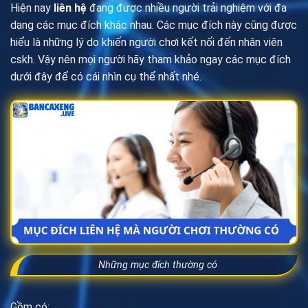
Hiện nay
liên hệ
đang được nhiều người trải nghiệm với đa
dạng các mục đích khác nhau. Các mục đích này cũng được
hiểu là những lý do khiến người chơi kết nối đến nhân viên
cskh. Vậy nên mọi người hãy tham khảo ngay các mục đích
dưới đây để có cái nhìn cụ thể nhất nhé.
Những mục đích thường có
Gồm có: