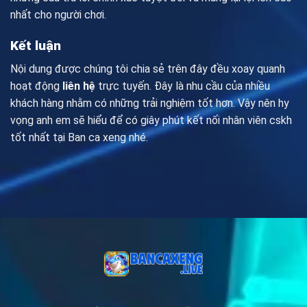
nhất cho người chơi.
Kết luận
Nội dung được chúng tôi chia sẻ trên đây đều xoay quanh
hoạt động
liên hệ
trực tuyến. Đây là nhu cầu của nhiều
khách hàng nhằm có những trải nghiệm tốt hơn. Vậy nên hy
vọng anh em sẽ hiểu để có giây phút kết nối nhân viên cskh
tốt nhất tại Ban ca xeng nhé.