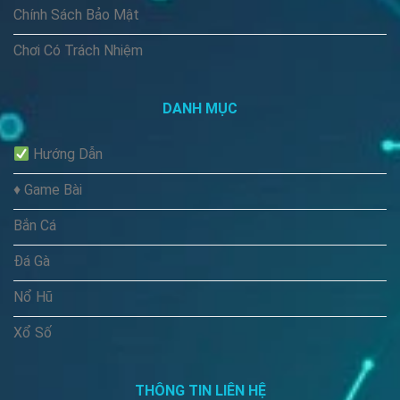
Chính Sách Bảo Mật
Chơi Có Trách Nhiệm
DANH MỤC
Hướng Dẫn
♦️ Game Bài
Bắn Cá
Đá Gà
Nổ Hũ
Xổ Số
THÔNG TIN LIÊN HỆ