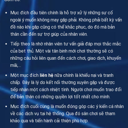
Mục đích đầu tiên chính là hỗ trợ xử lý những sự cố
ngoài ý muốn không may gặp phải. Không phải bất kỳ vấn
đề nào khi gặp cũng có thể khắc phục, do đó mà bản
thân cần đến sự trợ giúp của nhân viên.
Tiếp theo là nhờ nhân viên tư vấn giải đáp mọi thắc mắc
của bet thủ. Một vài tân binh mới chơi thường sẽ có
những câu hỏi liên quan đến cách chơi, giao dịch, khuyến
mãi,…
Một mục đích
liên hệ
nữa chính là khiếu nại và tranh
chấp. Đây là lý do kết nối thường xuyên gặp và được
tiếp nhận một cách nhiệt tình. Người chơi muốn trao đổi
để bản thân có những quyền lợi tốt nhất cho mình.
Mục đích cuối cùng là muốn đóng góp các ý kiến cá nhân
về các dịch vụ tại hệ thống. Qua đó sân chơi sẽ tham
khảo qua và tiến hành cải thiện phù hợp.