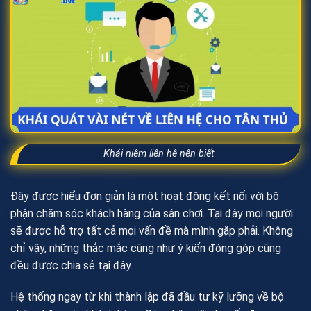
Khái niệm liên hệ nên biết
Đây được hiểu đơn giản là một hoạt động kết nối với bộ
phận chăm sóc khách hàng của sân chơi. Tại đây mọi người
sẽ được hỗ trợ tất cả mọi vấn đề mà mình gặp phải. Không
chỉ vậy, những thắc mắc cũng như ý kiến đóng góp cũng
đều được chia sẻ tại đây.
Hệ thống ngay từ khi thành lập đã đầu tư kỹ lưỡng về bộ