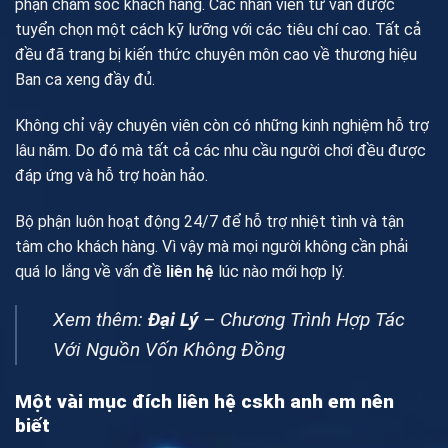
phận chăm sóc khách hàng. Các nhân viên tư vấn được
tuyển chọn một cách kỹ lưỡng với các tiêu chí cao. Tất cả
đều đã trang bị kiến thức chuyên môn cao về thương hiệu
Ban ca xeng đầy đủ.
Không chỉ vậy chuyên viên còn có những kinh nghiệm hỗ trợ
lâu năm. Do đó mà tất cả các nhu cầu người chơi đều được
đáp ứng và hỗ trợ hoàn hảo.
Bộ phận luôn hoạt động 24/7 để hỗ trợ nhiệt tình và tận
tâm cho khách hàng. Vì vậy mà mọi người không cần phải
quá lo lắng về vấn đề
liên hệ
lúc nào mới hợp lý.
Xem thêm:
Đại Lý
– Chương Trình Hợp Tác
Với Nguồn Vốn Không Đồng
Một vài mục đích liên hệ cskh anh em nên
biết