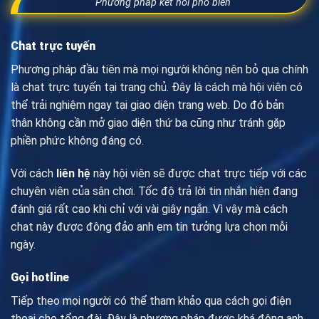
Phương pháp kết nối phổ biến
Chat trực tuyến
Phương pháp đầu tiên mà mọi người không nên bỏ qua chính
là chat trực tuyến tại trang chủ. Đây là cách mà hội viên có
thể trải nghiệm ngay tại giao diện trang web. Do đó bản
thân không cần mở giao diện thứ ba cũng như tránh gặp
phiền phức không đáng có.
Với cách
liên hệ
này hội viên sẽ được chat trực tiếp với các
chuyên viên của sân chơi. Tốc độ trả lời tin nhắn hiện đang
đánh giá rất cao khi chỉ với vài giây ngắn. Vì vậy mà cách
chat này được đông đảo anh em tin tưởng lựa chọn mỗi
ngày.
Gọi hotline
Tiếp theo mọi người có thể tham khảo qua cách gọi điện
thoại cho tổng đài. Đây là phương pháp được khá đông anh