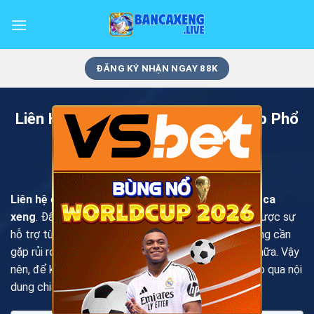
Skip
to
content
ĐĂNG KÝ NHẬN NGAY 88K
Liên Hệ – Tổng Hợp 3 Phương Pháp Phổ
×
Biến Nhất 2024
Liên hệ
chính là một hoạt động quen thuộc tại
Ban ca
xeng
. Đây là những thao tác nhằm mục đích nhận được sự
hỗ trợ từ khách hàng hiện nay. Qua đó bản thân không cần
gặp rủi ro, mất nhiều thời gian hay thiệt hại nặng nề nữa. Vậy
nên, để kết nối thuận lợi nhất, anh em hãy tham khảo qua nội
dung chia sẻ cụ thể dưới đây nhé.