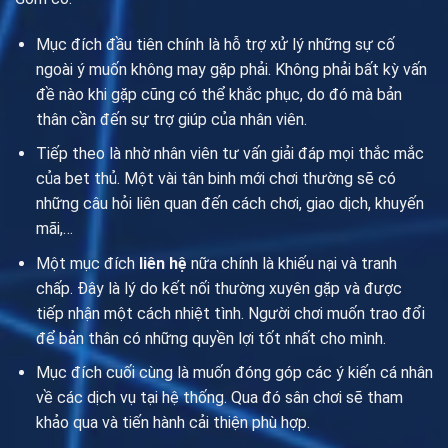
Mục đích đầu tiên chính là hỗ trợ xử lý những sự cố
ngoài ý muốn không may gặp phải. Không phải bất kỳ vấn
đề nào khi gặp cũng có thể khắc phục, do đó mà bản
thân cần đến sự trợ giúp của nhân viên.
Tiếp theo là nhờ nhân viên tư vấn giải đáp mọi thắc mắc
của bet thủ. Một vài tân binh mới chơi thường sẽ có
những câu hỏi liên quan đến cách chơi, giao dịch, khuyến
mãi,…
Một mục đích
liên hệ
nữa chính là khiếu nại và tranh
chấp. Đây là lý do kết nối thường xuyên gặp và được
tiếp nhận một cách nhiệt tình. Người chơi muốn trao đổi
để bản thân có những quyền lợi tốt nhất cho mình.
Mục đích cuối cùng là muốn đóng góp các ý kiến cá nhân
về các dịch vụ tại hệ thống. Qua đó sân chơi sẽ tham
khảo qua và tiến hành cải thiện phù hợp.