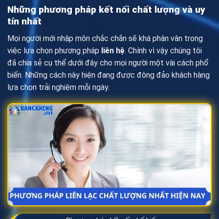
Những phương pháp kết nối chất lượng và uy
tín nhất
Mọi người mới nhập môn chắc chắn sẽ khá phân vân trong
việc lựa chọn phương pháp
liên hệ
. Chính vì vậy chúng tôi
đã chia sẻ cụ thể dưới đây cho mọi người một vài cách phổ
biến. Những cách này hiện đang được đông đảo khách hàng
lựa chọn trải nghiệm mỗi ngày.