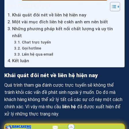
NỘI DUNG CHÍNH
Khái quát đôi nét về liên hệ hiện nay
Một vài mục đích liên hệ cskh anh em nên biết
Những phương pháp kết nối chất lượng và uy tín
nhất
Chat trực tuyến
Gọi hotline
Liên hệ qua email
Kết luận
Khái quát đôi nét về liên hệ hiện nay
Quá trình tham gia đánh cược trực tuyến sẽ không thể
tránh khỏi các vấn đề phát sinh ngoài ý muốn. Do đó mà
khách hàng không thể xử lý tất cả các sự cố này một cách
chính xác. Vì vậy mà nhu cầu
liên hệ
đã được xuất hiện để
xử lý những thực trạng này.