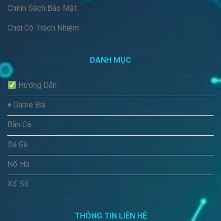
Chính Sách Bảo Mật
Chơi Có Trách Nhiệm
DANH MỤC
Hướng Dẫn
♦️ Game Bài
Bắn Cá
Đá Gà
Nổ Hũ
Xổ Số
THÔNG TIN LIÊN HỆ