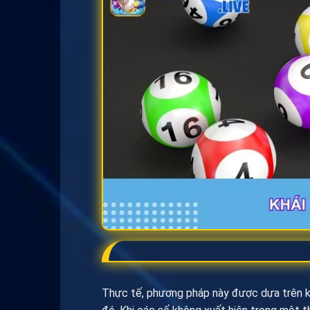
Thực tế, phương pháp này được dựa trên ki