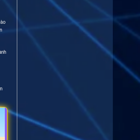
o
vào
n
ành
ơn