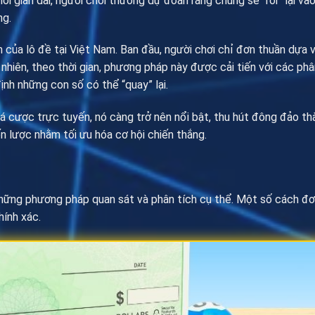
ời gian dài, người chơi thường dự đoán rằng chúng sẽ “rơi” lại và
ng.
ển của lô đề tại Việt Nam. Ban đầu, người chơi chỉ đơn thuần dựa 
nhiên, theo thời gian, phương pháp này được cải tiến với các phâ
ịnh những con số có thể “quay” lại.
á cược trực tuyến, nó càng trở nên nổi bật, thu hút đông đảo th
n lược nhằm tối ưu hóa cơ hội chiến thắng.
ó những phương pháp quan sát và phân tích cụ thể. Một số cách đ
hính xác.