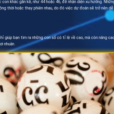
các con khác gần kề, như 44 hoặc 46, để nhận diện xu hướng. Nhữn
ồng thời hoặc thay phiên nhau, do đó việc dự đoán sẽ trở nên dễ
 giúp bạn tìm ra những con số có tỉ lệ về cao, mà còn nâng ca
ợi nhuận.