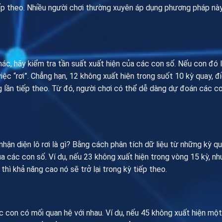
iếp theo. Nhiều người chơi thường xuyên áp dụng phương pháp nà
c, hãy kiểm tra tần suất xuất hiện của các con số. Nếu con đó 
iệc “rơi”. Chẳng hạn, 12 không xuất hiện trong suốt 10 kỳ quay, đ
g lần tiếp theo. Từ đó, người chơi có thể dễ dàng dự đoán các c
hận diện lô rơi là gì? Bằng cách phân tích dữ liệu từ những kỳ q
ủa các con số. Ví dụ, nếu 23 không xuất hiện trong vòng 15 kỳ, n
thì khả năng cao nó sẽ trở lại trong kỳ tiếp theo.
c con có mối quan hệ với nhau. Ví dụ, nếu 45 không xuất hiện một