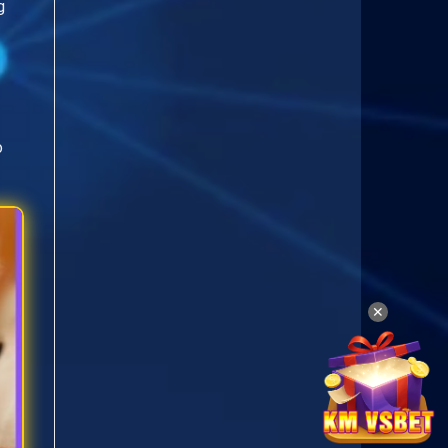
g
o
✕