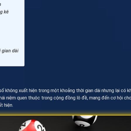
n
g kê
 gian dài
ố không xuất hiện trong một khoảng thời gian dài nhưng lại có k
khái niệm quen thuộc trong cộng đồng lô đề, mang đến cơ hội ch
t hiện.