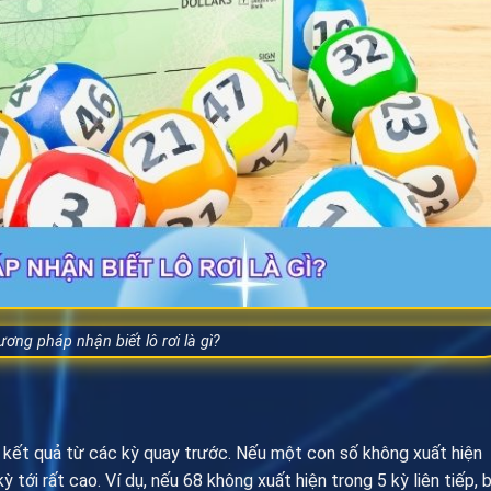
ơng pháp nhận biết lô rơi là gì?
i kết quả từ các kỳ quay trước. Nếu một con số không xuất hiện
kỳ tới rất cao. Ví dụ, nếu 68 không xuất hiện trong 5 kỳ liên tiếp, 