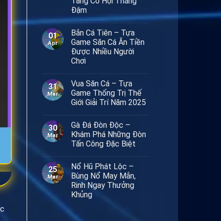
Tăng Cơ Hội Thắng
Đậm
Bắn Cá Tiên – Tựa
01
Game Săn Cá Ăn Tiền
Apr
Được Nhiều Người
Chơi
Vua Săn Cá – Tựa
31
Game Thống Trị Thế
Mar
Giới Giải Trí Năm 2025
Gà Đá Đòn Độc –
30
Khám Phá Những Đòn
Mar
Tấn Công Đặc Biệt
Nổ Hũ Phát Lộc –
25
Bùng Nổ May Mắn,
Mar
Rinh Ngay Thưởng
Khủng
ớc