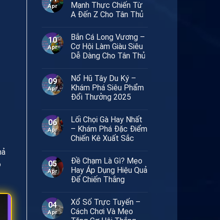
Mạnh Thực Chiến Từ
Apr
A Đến Z Cho Tân Thủ
Bắn Cá Long Vương –
10
Cơ Hội Làm Giàu Siêu
Apr
Dễ Dàng Cho Tân Thủ
Nổ Hũ Tây Du Ký –
09
Khám Phá Siêu Phẩm
Apr
Đổi Thưởng 2025
Lối Chọi Gà Hay Nhất
06
– Khám Phá Đặc Điểm
Apr
Chiến Kê Xuất Sắc
hả
Đề Chạm Là Gì? Mẹo
05
o
Hay Áp Dụng Hiệu Quả
Apr
Để Chiến Thắng
Xổ Số Trực Tuyến –
04
Cách Chơi Và Mẹo
Apr