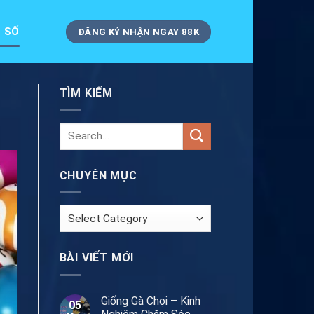
 SỐ
ĐĂNG KÝ NHẬN NGAY 88K
TÌM KIẾM
CHUYÊN MỤC
CHUYÊN
MỤC
BÀI VIẾT MỚI
Giống Gà Chọi – Kinh
05