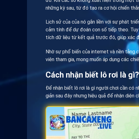
đó. Khi các số không xuất hiện trong một th
những kỳ sau, từ đó tạo ra cơ hội chiến thắ
Lịch sử của của nó gắn liền với sự phát tri
cảm tính để dự đoán con số tiếp theo. Tuy 
tích dữ liệu từ kết quả trước đó, giúp xác đ
Nhờ sự phổ biến của internet và nền tảng c
viên tham gia, mong muốn áp dụng các chiế
Cách nhận biết lô rơi là gì?
Để nhận biết lô rơi là gì người chơi cần c
giản sau đây nhưng hiệu quả để nhận diện c