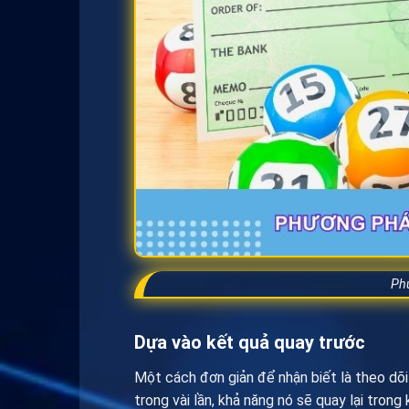
Phư
Dựa vào kết quả quay trước
Một cách đơn giản để nhận biết là theo dõ
trong vài lần, khả năng nó sẽ quay lại trong 