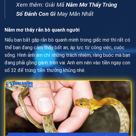
Xem thêm: Giải Mã
Nằm Mơ Thấy Trúng
Số Đánh Con Gì
May Mắn Nhất
Nằm mơ thấy rắn bò quanh người
Nếu bạn bắt gặp rắn bò quanh mình trong giấc mơ thì rất có
thể bạn đang cảm thấy bất an, áp lực từ công việc, cuộc
sống. Hình ảnh ám chỉ những trách nhiệm, ràng buộc mà bạn
đang phải gồng gánh trên vai. Anh em nên vào tiền ngay con
số 32 để trúng tiền thưởng khủng nhé.