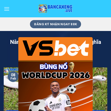
Skip
to
content
ĐĂNG KÝ NHẬN NGAY 88K
Nằm Mơ Thấy Rắn – Giải Mã Ý Nghĩa
×
Của Điềm Báo Chi Tiết
08
Feb