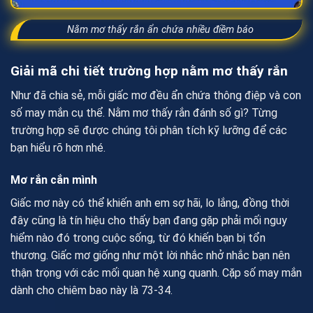
Nằm mơ thấy rắn ẩn chứa nhiều điềm báo
Giải mã chi tiết trường hợp nằm mơ thấy rắn
Như đã chia sẻ, mỗi giấc mơ đều ẩn chứa thông điệp và con
số may mắn cụ thể. Nằm mơ thấy rắn đánh số gì? Từng
trường hợp sẽ được chúng tôi phân tích kỹ lưỡng để các
bạn hiểu rõ hơn nhé.
Mơ rắn cắn mình
Giấc mơ này có thể khiến anh em sợ hãi, lo lắng, đồng thời
đây cũng là tín hiệu cho thấy bạn đang gặp phải mối nguy
hiểm nào đó trong cuộc sống, từ đó khiến bạn bị tổn
thương. Giấc mơ giống như một lời nhắc nhở nhắc bạn nên
thận trọng với các mối quan hệ xung quanh. Cặp số may mắn
dành cho chiêm bao này là 73-34.