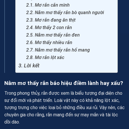
Mơ rắn cắn mình
Nằm mơ thấy rắn bò quanh người
Mơ rắn đang ăn thịt
Mơ thấy 2 con rắn
Nằm mơ thấy rắn đen
Mơ thấy nhiều rắn
Nằm mơ thấy rắn hổ mang
Mơ rắn lột xác
Lời kết
Nằm mơ thấy rắn báo hiệu điềm lành hay xấu?
Trong phong thủy, rắn được xem là biểu tượng đại diện cho
sự đổi mới và phát triển. Loài vật này có khả năng lột xác,
tượng trưng cho việc loại bỏ những điều xui rủi. Vậy nên, các
chuyên gia cho rằng, rắn mang đến sự may mắn và tài lộc
dồi dào.