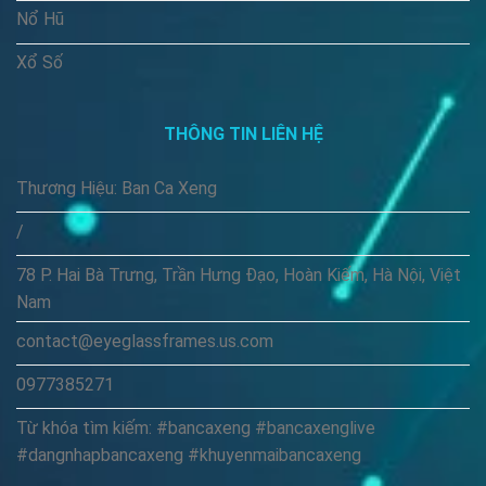
Nổ Hũ
Xổ Số
THÔNG TIN LIÊN HỆ
Thương Hiệu: Ban Ca Xeng
/
78 P. Hai Bà Trưng, Trần Hưng Đạo, Hoàn Kiếm, Hà Nội, Việt
Nam
contact@eyeglassframes.us.com
0977385271
Từ khóa tìm kiếm: #bancaxeng #bancaxenglive
#dangnhapbancaxeng #khuyenmaibancaxeng