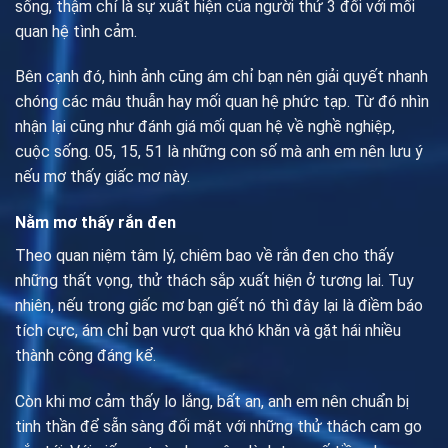
sống, thậm chí là sự xuất hiện của người thứ 3 đối với mối
quan hệ tình cảm.
Bên cạnh đó, hình ảnh cũng ám chỉ bạn nên giải quyết nhanh
chóng các mâu thuẫn hay mối quan hệ phức tạp. Từ đó nhìn
nhận lại cũng như đánh giá mối quan hệ về nghề nghiệp,
cuộc sống. 05, 15, 51 là những con số mà anh em nên lưu ý
nếu mơ thấy giấc mơ này.
Nằm mơ thấy rắn đen
Theo quan niệm tâm lý, chiêm bao về rắn đen cho thấy
những thất vọng, thử thách sắp xuất hiện ở tương lai. Tuy
nhiên, nếu trong giấc mơ bạn giết nó thì đây lại là điềm báo
tích cực, ám chỉ bạn vượt qua khó khăn và gặt hái nhiều
thành công đáng kể.
Còn khi mơ cảm thấy lo lắng, bất an, anh em nên chuẩn bị
tinh thần để sẵn sàng đối mặt với những thử thách cam go