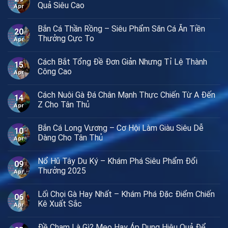
Quả Siêu Cao
Apr
Bắn Cá Thần Rồng – Siêu Phẩm Săn Cá Ăn Tiền
20
Thưởng Cực To
Apr
Cách Bắt Tổng Đề Đơn Giản Nhưng Tỉ Lệ Thành
15
Công Cao
Apr
Cách Nuôi Gà Đá Chân Mạnh Thực Chiến Từ A Đến
14
Z Cho Tân Thủ
Apr
Bắn Cá Long Vương – Cơ Hội Làm Giàu Siêu Dễ
10
Dàng Cho Tân Thủ
Apr
Nổ Hũ Tây Du Ký – Khám Phá Siêu Phẩm Đổi
09
Thưởng 2025
Apr
Lối Chọi Gà Hay Nhất – Khám Phá Đặc Điểm Chiến
06
Kê Xuất Sắc
Apr
Đề Chạm Là Gì? Mẹo Hay Áp Dụng Hiệu Quả Để