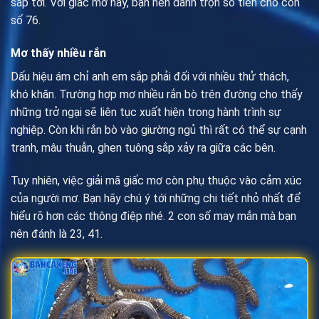
sắp tới. Với giấc mơ này, bạn nên dành trọn số tiền cho con
số 76.
Mơ thấy nhiều rắn
Dấu hiệu ám chỉ anh em sắp phải đối với nhiều thử thách,
khó khăn. Trường hợp mơ nhiều rắn bò trên đường cho thấy
những trở ngại sẽ liên tục xuất hiện trong hành trình sự
nghiệp. Còn khi rắn bò vào giường ngủ thì rất có thể sự cạnh
tranh, mâu thuẫn, ghen tuông sắp xảy ra giữa các bên.
Tuy nhiên, việc giải mã giấc mơ còn phụ thuộc vào cảm xúc
của người mơ. Bạn hãy chú ý tới những chi tiết nhỏ nhất để
hiểu rõ hơn các thông điệp nhé. 2 con số may mắn mà bạn
nên đánh là 23, 41.