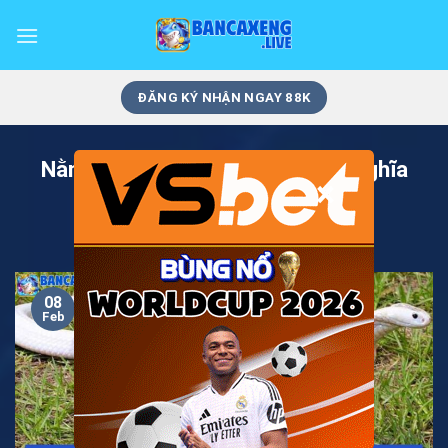
Skip
to
content
ĐĂNG KÝ NHẬN NGAY 88K
Nằm Mơ Thấy Rắn – Giải Mã Ý Nghĩa
×
Của Điềm Báo Chi Tiết
08
Feb