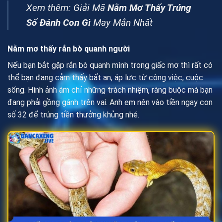
Xem thêm: Giải Mã
Nằm Mơ Thấy Trúng
Số Đánh Con Gì
May Mắn Nhất
Nằm mơ thấy rắn bò quanh người
Nếu bạn bắt gặp rắn bò quanh mình trong giấc mơ thì rất có
thể bạn đang cảm thấy bất an, áp lực từ công việc, cuộc
sống. Hình ảnh ám chỉ những trách nhiệm, ràng buộc mà bạn
đang phải gồng gánh trên vai. Anh em nên vào tiền ngay con
số 32 để trúng tiền thưởng khủng nhé.