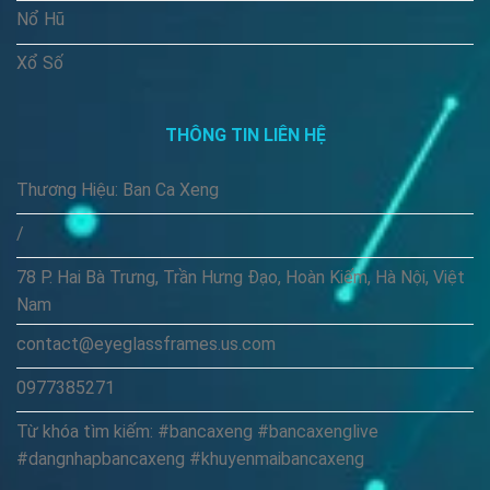
Nổ Hũ
Xổ Số
THÔNG TIN LIÊN HỆ
Thương Hiệu: Ban Ca Xeng
/
78 P. Hai Bà Trưng, Trần Hưng Đạo, Hoàn Kiếm, Hà Nội, Việt
Nam
contact@eyeglassframes.us.com
0977385271
Từ khóa tìm kiếm: #bancaxeng #bancaxenglive
#dangnhapbancaxeng #khuyenmaibancaxeng