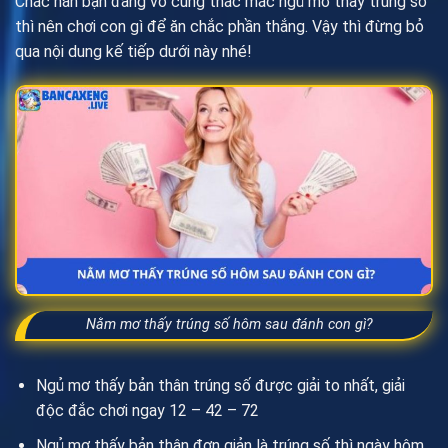
Chắc hẳn bạn đang vô cùng thắc mắc ngủ mơ thấy trúng số
thì nên chơi con gì để ăn chắc phần thắng. Vậy thì đừng bỏ
qua nội dung kế tiếp dưới này nhé!
Nằm mơ thấy trúng số hôm sau đánh con gì?
Ngủ mơ thấy bản thân trúng số được giải to nhất, giải
độc đắc chơi ngay 12 – 42 – 72
Ngủ mơ thấy bản thân đơn giản là trúng số thì ngày hôm