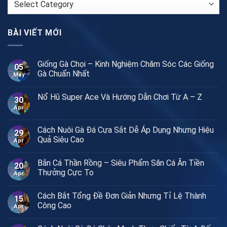
MỤC
BÀI VIẾT MỚI
Giống Gà Chọi – Kinh Nghiệm Chăm Sóc Các Giống
05
Gà Chuẩn Nhất
May
Nổ Hũ Super Ace Và Hướng Dẫn Chơi Từ A – Z
30
Apr
Cách Nuôi Gà Đá Cựa Sắt Dễ Áp Dụng Nhưng Hiệu
29
Quả Siêu Cao
Apr
Bắn Cá Thần Rồng – Siêu Phẩm Săn Cá Ăn Tiền
20
Thưởng Cực To
Apr
Cách Bắt Tổng Đề Đơn Giản Nhưng Tỉ Lệ Thành
15
Công Cao
Apr