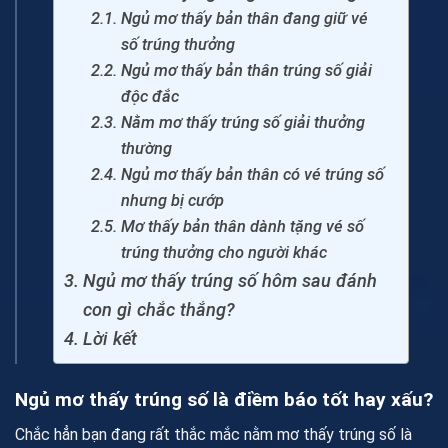
Ngủ mơ thấy bản thân đang giữ vé
số trúng thưởng
Ngủ mơ thấy bản thân trúng số giải
độc đắc
Nằm mơ thấy trúng số giải thưởng
thường
Ngủ mơ thấy bản thân có vé trúng số
nhưng bị cướp
Mơ thấy bản thân dành tặng vé số
trúng thưởng cho người khác
Ngủ mơ thấy trúng số hôm sau đánh
con gì chắc thắng?
Lời kết
Ngủ mơ thấy trúng số là điềm báo tốt hay xấu?
Chắc hẳn bạn đang rất thắc mắc nằm mơ thấy trúng số là