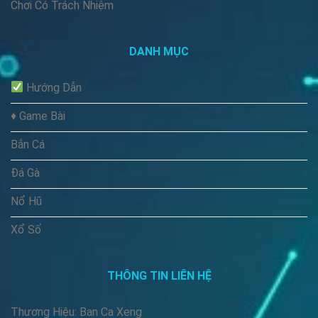
Chơi Có Trách Nhiệm
DANH MỤC
Hướng Dẫn
♦️ Game Bài
Bắn Cá
Đá Gà
Nổ Hũ
Xổ Số
THÔNG TIN LIÊN HỆ
Thương Hiệu: Ban Ca Xeng