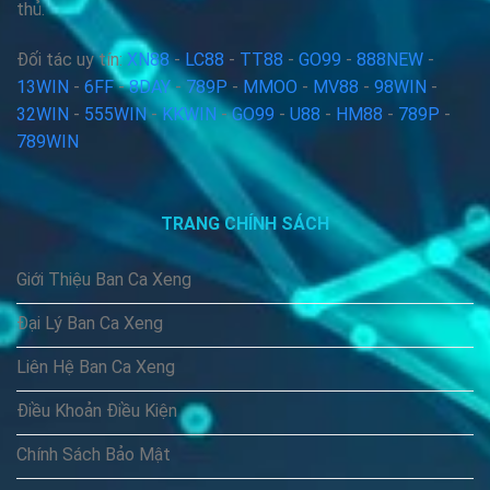
thủ.
Đối tác uy tín:
XN88
-
LC88
-
TT88
-
GO99
-
888NEW
-
13WIN
-
6FF
-
8DAY
-
789P
-
MMOO
-
MV88
-
98WIN
-
32WIN
-
555WIN
-
KKWIN
-
GO99
-
U88
-
HM88
-
789P
-
789WIN
TRANG CHÍNH SÁCH
Giới Thiệu Ban Ca Xeng
Đại Lý Ban Ca Xeng
Liên Hệ Ban Ca Xeng
Điều Khoản Điều Kiện
Chính Sách Bảo Mật