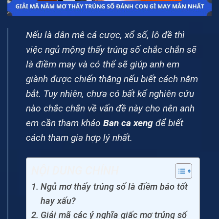
Nếu là dân mê cá cược, xổ số, lô đề thì
việc ngủ mộng thấy trúng số chắc chắn sẽ
là điềm may và có thể sẽ giúp anh em
giành được chiến thắng nếu biết cách nắm
bắt. Tuy nhiên, chưa có bất kể nghiên cứu
nào chắc chắn về vấn đề này cho nên anh
em cần tham khảo
Ban ca xeng
để biết
cách tham gia hợp lý nhất.
NỘI DUNG CHÍNH
Ngủ mơ thấy trúng số là điềm báo tốt
hay xấu?
Giải mã các ý nghĩa giấc mơ trúng số