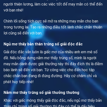
người thiện lương, làm các việc tốt để may mắn có thể đến
với bạn nhé!
Chính lối sống tích cực sẽ mở ra những may mắn cho bạn
trong tương lai. Tạo ra những điều tốt lành chắc chắn thuận
lợi cũng sẽ đến với bạn.
Ngủ mơ thấy bản thân trúng số giải độc đắc
Giải độc đắc vẫn luôn là giấc mơ của nhiều anh em mê số
đề. Nếu bỗng dưng nằm mơ thấy trúng số, mình là người
may mắn dành được giải thưởng này thì đây đích thị là điềm
báo lành sẽ đến với bạn. Từ công việc cho đến học tập
chắc chắn bạn đang đi đúng đường. Hãy cứ chăm chỉ và
phát huy tiếp nhé!
Nằm mơ thấy trúng số giải thưởng thường
Khác với giấc mộng thấy giải độc đắc, nếu ngủ mơ thấy bản
thân chỉ trúng số giải thường thì đây có thể là dấu hiệu