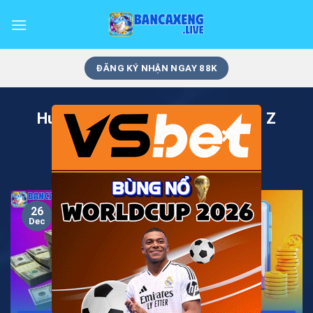
Skip
to
content
ĐĂNG KÝ NHẬN NGAY 88K
Hướng dẫn cách nạp tiền từ A – Z
×
tại sân chơi Ban ca xeng
26
Dec