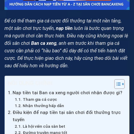
Để có thể tham gia cá cược đổi thưởng tại một nền tảng,
một sân chơi trực tuyến,
nạp tiền
luôn là bước quan trọng
mà người chơi cần thực hiện. Điều này cũng không ngoại lệ
đối sân chơi
Ban ca xeng
, anh em trước khi tham gia cá
cược cần phải có “hầu bao” đủ dày để có thể tiến hành đặt
cược. Để thực hiện giao dịch này, hãy cùng theo dõi bài viết
sau để hiểu hơn về hướng dẫn.
NỘI DUNG CHÍNH
Nạp tiền tại Ban ca xeng người chơi nhận được gì?
Tham gia cá cược
Nhận thưởng hấp dẫn
Điều kiện để nạp tiền tại sân chơi đổi thưởng trực
tuyến
Là hội viên của sàn bet
Đường truyền mạng tốt