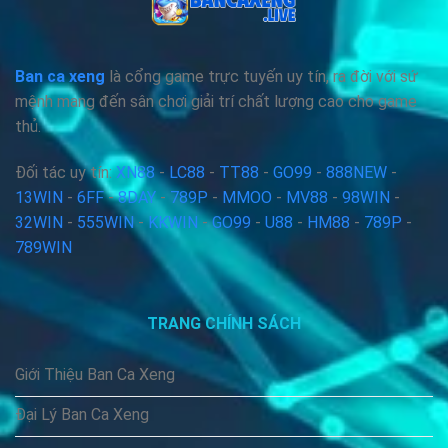
Ban ca xeng
là cổng game trực tuyến uy tín, ra đời với sứ
mệnh mang đến sân chơi giải trí chất lượng cao cho game
thủ.
Đối tác uy tín:
XN88
-
LC88
-
TT88
-
GO99
-
888NEW
-
13WIN
-
6FF
-
8DAY
-
789P
-
MMOO
-
MV88
-
98WIN
-
32WIN
-
555WIN
-
KKWIN
-
GO99
-
U88
-
HM88
-
789P
-
789WIN
TRANG CHÍNH SÁCH
Giới Thiệu Ban Ca Xeng
Đại Lý Ban Ca Xeng