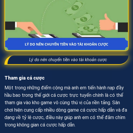
Lý do nên chuyển tiền vào tài khoản cược
Tham gia cá cược
Một trong những điểm cộng mà anh em tiến hành nạp đầy
hầu bao trong thế giới cá cược trực tuyến chính là có thể
tham gia vào kho game vô cùng thú vị của nền tảng. Sân
chơi hiện cung cấp nhiều dòng game cá cược hấp dẫn và đa
dạng về tỷ lệ cược, điều này giúp anh em có thể đắm chìm
trong không gian cá cược hấp dẫn.