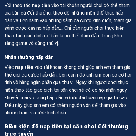
Với thao tác
nạp tiền
vào tài khoản người chơi có thể tham
gia bắn cá đổi thưởng, theo dõi những môn thể thao hấp
dẫn và tiến hành vào những sảnh cá cược kinh điển, tham gia
sảnh cược casino hấp dẫn,… Chỉ cần người chơi thực hiện
thao tác giao dịch cơ bản là có thể chìm đắm trong kho
tàng game vô cùng thú vị.
Nhận thưởng hấp dẫn
Việc
nạp tiền
vào tài khoản không chỉ giúp anh em tham gia
thế giới cá cược hấp dẫn, bên cạnh đó anh em còn có cơ hội
rinh về hàng ngàn phần quà thú vị. Ngay khi người chơi thực
hiện thao tác giao dịch tại sân chơi sẽ có cơ hội nhận ngay
khuyến mãi vô cùng hấp dẫn với ưu đãi hoàn nạp giá trị cao.
Điều này giúp anh em có thêm nguồn vốn để tham gia vào
những trận cá cược kinh điển.
Điều kiện để nạp tiền tại sân chơi đổi thưởng
trực tuyến