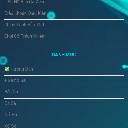
Liên Hệ Ban Ca Xeng
Điều Khoản Điều Kiện
Chính Sách Bảo Mật
Chơi Có Trách Nhiệm
DANH MỤC
Hướng Dẫn
♦️ Game Bài
Bắn Cá
Đá Gà
Nổ Hũ
Xổ Số