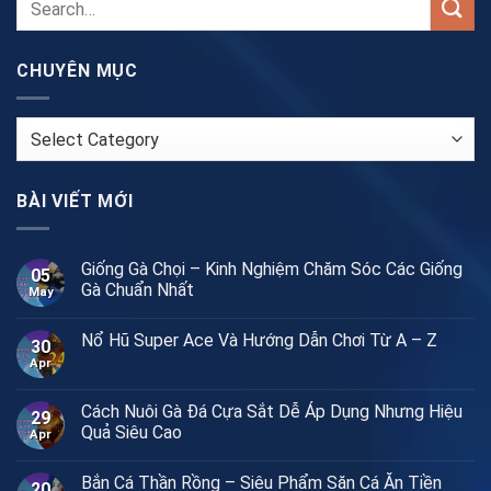
CHUYÊN MỤC
CHUYÊN
MỤC
BÀI VIẾT MỚI
Giống Gà Chọi – Kinh Nghiệm Chăm Sóc Các Giống
05
Gà Chuẩn Nhất
May
Nổ Hũ Super Ace Và Hướng Dẫn Chơi Từ A – Z
30
Apr
Cách Nuôi Gà Đá Cựa Sắt Dễ Áp Dụng Nhưng Hiệu
29
Quả Siêu Cao
Apr
Bắn Cá Thần Rồng – Siêu Phẩm Săn Cá Ăn Tiền
20