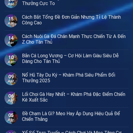
Thưởng Cực To
Apr
Cách Bắt Tổng Đề Đơn Giản Nhưng Tỉ Lệ Thành
15
Công Cao
Apr
Cách Nuôi Gà Đá Chân Mạnh Thực Chiến Từ A Đến
14
Z Cho Tân Thủ
Apr
Bắn Cá Long Vương – Cơ Hội Làm Giàu Siêu Dễ
10
Dàng Cho Tân Thủ
Apr
Nổ Hũ Tây Du Ký – Khám Phá Siêu Phẩm Đổi
09
Thưởng 2025
Apr
Lối Chọi Gà Hay Nhất – Khám Phá Đặc Điểm Chiến
06
Kê Xuất Sắc
Apr
Đề Chạm Là Gì? Mẹo Hay Áp Dụng Hiệu Quả Để
05
Chiến Thắng
Apr
Xổ Số Trực Tuyến – Cách Chơi Và Mẹo Tăng Cơ