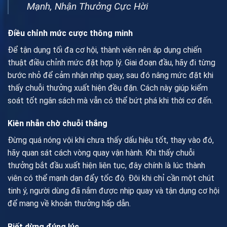
Mạnh, Nhận Thưởng Cực Hời
Điều chỉnh mức cược thông minh
Để tận dụng tối đa cơ hội, thành viên nên áp dụng chiến
thuật điều chỉnh mức đặt hợp lý. Giai đoạn đầu, hãy đi từng
bước nhỏ để cảm nhận nhịp quay, sau đó nâng mức đặt khi
thấy chuỗi thưởng xuất hiện đều đặn. Cách này giúp kiểm
soát tốt ngân sách mà vẫn có thể bứt phá khi thời cơ đến.
Kiên nhẫn chờ chuỗi thắng
Đừng quá nóng vội khi chưa thấy dấu hiệu tốt, thay vào đó,
hãy quan sát cách vòng quay vận hành. Khi thấy chuỗi
thưởng bắt đầu xuất hiện liên tục, đây chính là lúc thành
viên có thể mạnh dạn đẩy tốc độ. Đôi khi chỉ cần một chút
tinh ý, người dùng đã nắm được nhịp quay và tận dụng cơ hội
để mang về khoản thưởng hấp dẫn.
Biết dừng đúng lúc