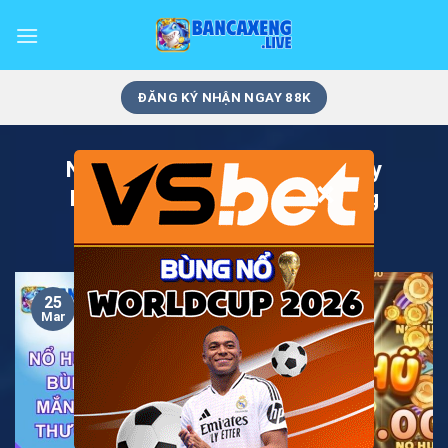
Skip
to
content
ĐĂNG KÝ NHẬN NGAY 88K
Nổ Hũ Phát Lộc – Bùng Nổ May
×
Mắn, Rinh Ngay Thưởng Khủng
25
Mar