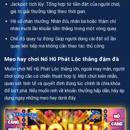
Jackpot tích lũy: Tổng hợp từ tiền đặt của người chơi,
giá trị giải thưởng tăng theo thời gian.
Hệ số nhân thưởng: Nhân đôi, nhân ba hoặc thậm chí
nhân mười lần khoản tiền thắng trong một vòng quay.
Chế độ quay tự động: Giúp người dùng cài đặt số lần
quay liên tiếp mà không cần thao tác thủ công.
Mẹo hay chơi Nổ Hũ Phát Lộc thắng đậm đà
Muốn chơi Nổ Hũ Phát Lộc thắng lớn, ngoài may mắn, người
chơi cũng cần có chiến thuật hợp lý. Một chút kiên nhẫn,
quan sát tinh tế và quyết định đúng lúc chính là chìa khóa
để bứt phá. Nếu muốn rinh về khoản thưởng hấp dẫn, hãy áp
dụng ngay những mẹo hay dưới đây.