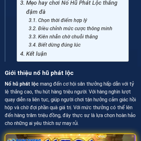
Mẹo hay chơi Nổ Hũ Phát Lộc thắng
đậm đà
Chọn thời điểm hợp lý
Điều chỉnh mức cược thông minh
Kiên nhẫn chờ chuỗi thắng
Biết dừng đúng lúc
Kết luận
Giới thiệu nổ hũ phát lộc
Nổ hũ phát lộc
mang đến cơ hội săn thưởng hấp dẫn với tỷ
lệ thắng cao, thu hút hàng triệu người. Với hàng nghìn lượt
quay diễn ra liên tục, giúp người chơi tận hưởng cảm giác hồi
hộp và chờ đợi phần quà giá trị. Với mức thưởng có thể lên
đến hàng trăm triệu đồng, đây thực sự là lựa chọn hoàn hảo
cho những ai yêu thích sự may rủi.