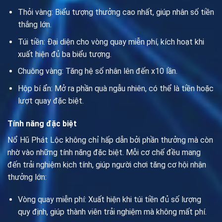
Thỏi vàng: Biểu tượng thưởng cao nhất, giúp nhân số tiền
thắng lớn.
Túi tiền: Đại diện cho vòng quay miễn phí, kích hoạt khi
xuất hiện đủ ba biểu tượng.
Chuông vàng: Tăng hệ số nhân lên đến x10 lần.
Hộp bí ẩn: Mở ra phần quà ngẫu nhiên, có thể là tiền hoặc
lượt quay đặc biệt.
Tính năng đặc biệt
Nổ Hũ Phát Lộc không chỉ hấp dẫn bởi phần thưởng mà còn
nhờ vào những tính năng đặc biệt. Mỗi cơ chế đều mang
đến trải nghiệm kịch tính, giúp người chơi tăng cơ hội nhận
thưởng lớn:
Vòng quay miễn phí: Xuất hiện khi túi tiền đủ số lượng
quy định, giúp thành viên trải nghiệm mà không mất phí.