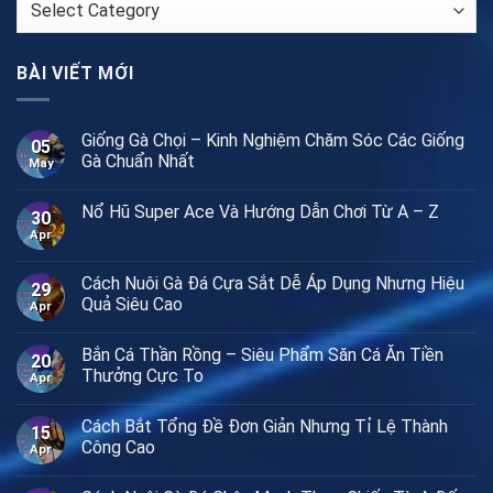
CHUYÊN
MỤC
BÀI VIẾT MỚI
Giống Gà Chọi – Kinh Nghiệm Chăm Sóc Các Giống
05
Gà Chuẩn Nhất
May
Nổ Hũ Super Ace Và Hướng Dẫn Chơi Từ A – Z
30
Apr
Cách Nuôi Gà Đá Cựa Sắt Dễ Áp Dụng Nhưng Hiệu
29
Quả Siêu Cao
Apr
Bắn Cá Thần Rồng – Siêu Phẩm Săn Cá Ăn Tiền
20
Thưởng Cực To
Apr
Cách Bắt Tổng Đề Đơn Giản Nhưng Tỉ Lệ Thành
15
Công Cao
Apr