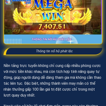
Thông tin nổ hũ phát lộc
Nền tảng trực tuyến không chỉ cung cấp nhiều phòng cược
với mức tiền khác nhau, mà còn tích hợp tính năng quay tự
động, giúp người dùng dễ dàng tham gia mà không cần thao
tác liên tục. Đặc biệt, những thành viên may mắn có thể
nhận thưởng gấp 100 lần giá trị đặt cược chỉ trong một
lượt quay duy nhất.