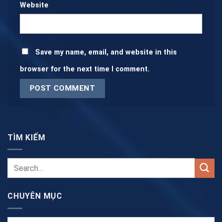
Website
Save my name, email, and website in this
browser for the next time I comment.
TÌM KIẾM
CHUYÊN MỤC