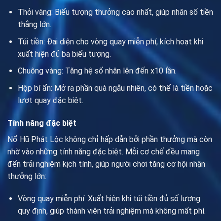
Thỏi vàng: Biểu tượng thưởng cao nhất, giúp nhân số tiền
thắng lớn.
Túi tiền: Đại diện cho vòng quay miễn phí, kích hoạt khi
xuất hiện đủ ba biểu tượng.
Chuông vàng: Tăng hệ số nhân lên đến x10 lần.
Hộp bí ẩn: Mở ra phần quà ngẫu nhiên, có thể là tiền hoặc
lượt quay đặc biệt.
Tính năng đặc biệt
Nổ Hũ Phát Lộc không chỉ hấp dẫn bởi phần thưởng mà còn
nhờ vào những tính năng đặc biệt. Mỗi cơ chế đều mang
đến trải nghiệm kịch tính, giúp người chơi tăng cơ hội nhận
thưởng lớn:
Vòng quay miễn phí: Xuất hiện khi túi tiền đủ số lượng
quy định, giúp thành viên trải nghiệm mà không mất phí.