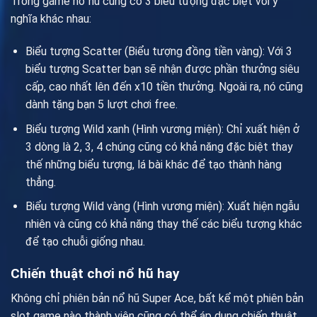
Trong game nổ hũ cũng có 3 biểu tượng đặc biệt với ý
nghĩa khác nhau:
Biểu tượng Scatter (Biểu tượng đồng tiền vàng): Với 3
biểu tượng Scatter bạn sẽ nhận được phần thưởng siêu
cấp, cao nhất lên đến x10 tiền thưởng. Ngoài ra, nó cũng
dành tặng bạn 5 lượt chơi free.
Biểu tượng Wild xanh (Hình vương miện): Chỉ xuất hiện ở
3 dòng là 2, 3, 4 chúng cũng có khả năng đặc biệt thay
thế những biểu tượng, lá bài khác để tạo thành hàng
thẳng.
Biểu tượng Wild vàng (Hình vương miện): Xuất hiện ngẫu
nhiên và cũng có khả năng thay thế các biểu tượng khác
để tạo chuỗi giống nhau.
Chiến thuật chơi nổ hũ hay
Không chỉ phiên bản nổ hũ Super Ace, bất kể một phiên bản
slot game nào thành viên cũng có thể áp dụng chiến thuật