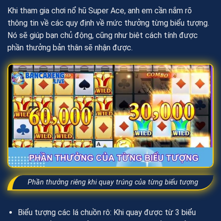
Khi tham gia chơi nổ hũ Super Ace, anh em cần nắm rõ
thông tin về các quy định về mức thưởng từng biểu tượng.
Nó sẽ giúp bạn chủ động, cũng như biêt cách tính được
phần thưởng bản thân sẽ nhận được.
Phần thưởng riêng khi quay trúng của từng biểu tượng
Biểu tượng các lá chuồn rô: Khi quay được từ 3 biểu