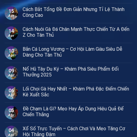
Cách Bắt Tổng Đề Đơn Giản Nhưng Tỉ Lệ Thành
15
Công Cao
Apr
Cách Nuôi Gà Đá Chân Mạnh Thực Chiến Từ A Đến
14
Z Cho Tân Thủ
Apr
Bắn Cá Long Vương – Cơ Hội Làm Giàu Siêu Dễ
10
Dàng Cho Tân Thủ
Apr
Nổ Hũ Tây Du Ký – Khám Phá Siêu Phẩm Đổi
09
Thưởng 2025
Apr
Lối Chọi Gà Hay Nhất – Khám Phá Đặc Điểm Chiến
06
Kê Xuất Sắc
Apr
Đề Chạm Là Gì? Mẹo Hay Áp Dụng Hiệu Quả Để
05
Chiến Thắng
Apr
Xổ Số Trực Tuyến – Cách Chơi Và Mẹo Tăng Cơ
04
Hội Thắng Đậm
Apr