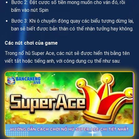
Bước 2: Đặt cược số tiền mong muốn cho ván đó, rồi
bấm vào nút Spin
Bước 3: Khi ô chuyển động quay các biểu tượng dừng lại,
bạn sẽ biết được bản thân có thể nhận tưởng hay không.
Các nút chơi của game
Trong nổ hũ Super Ace, các nút sẽ được hiển thị bằng tên
viết tắt hoặc tiếng anh, với công dụng cụ thể như sau: