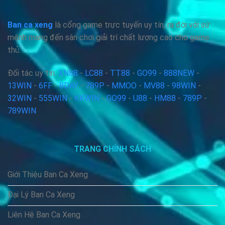
Ban ca xeng
là cổng game trực tuyến uy tín, ra đời với sứ
mệnh mang đến sân chơi giải trí chất lượng cao cho game
thủ.
Đối tác uy tín:
XN88
-
LC88
-
TT88
-
GO99
-
888NEW
-
13WIN
-
6FF
-
8DAY
-
789P
-
MMOO
-
MV88
-
98WIN
-
32WIN
-
555WIN
-
KKWIN
-
GO99
-
U88
-
HM88
-
789P
-
789WIN
TRANG CHÍNH SÁCH
Giới Thiệu Ban Ca Xeng
Đại Lý Ban Ca Xeng
Liên Hệ Ban Ca Xeng