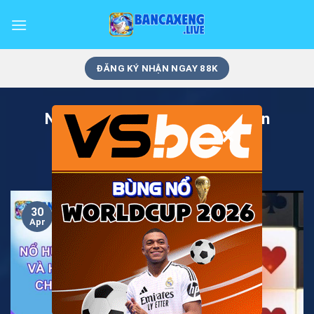
Skip
to
content
ĐĂNG KÝ NHẬN NGAY 88K
Nổ Hũ Super Ace Và Hướng Dẫn
×
Chơi Từ A – Z
30
Apr