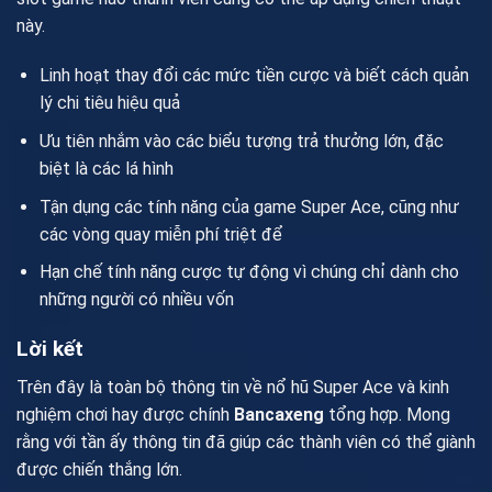
này.
Linh hoạt thay đổi các mức tiền cược và biết cách quản
lý chi tiêu hiệu quả
Ưu tiên nhắm vào các biểu tượng trả thưởng lớn, đặc
biệt là các lá hình
Tận dụng các tính năng của game Super Ace, cũng như
các vòng quay miễn phí triệt để
Hạn chế tính năng cược tự động vì chúng chỉ dành cho
những người có nhiều vốn
Lời kết
Trên đây là toàn bộ thông tin về nổ hũ Super Ace và kinh
nghiệm chơi hay được chính
Bancaxeng
tổng hợp. Mong
rằng với tần ấy thông tin đã giúp các thành viên có thể giành
được chiến thắng lớn.