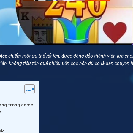
 Ace
chiếm một ưu thế rất lớn, được đông đảo thành viên lựa chọ
iản, không tiêu tốn quá nhiều tiền cọc nên dù có là dân chuyên 
ượng trong game
e
iệt