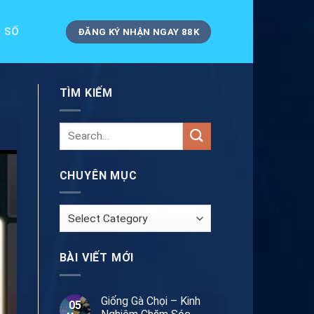
 SỐ
ĐĂNG KÝ NHẬN NGAY 88K
TÌM KIẾM
CHUYÊN MỤC
CHUYÊN
MỤC
BÀI VIẾT MỚI
Giống Gà Chọi – Kinh
05