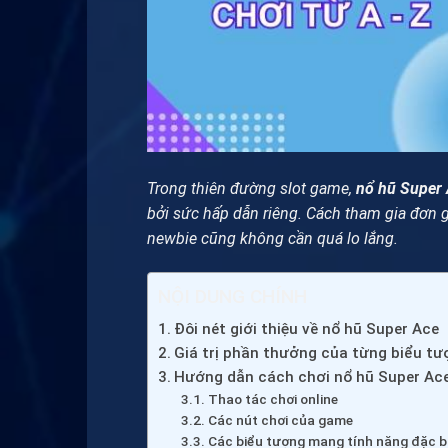
Trong thiên đường slot game,
nổ hũ Super
bởi sức hấp dẫn riêng. Cách tham gia đơn g
newbie cũng không cần quá lo lắng.
NỘI DUNG CHÍNH
Đôi nét giới thiệu về nổ hũ Super Ace
Giá trị phần thưởng của từng biểu t
Hướng dẫn cách chơi nổ hũ Super Ac
Thao tác chơi online
Các nút chơi của game
Các biểu tượng mang tính năng đặc b