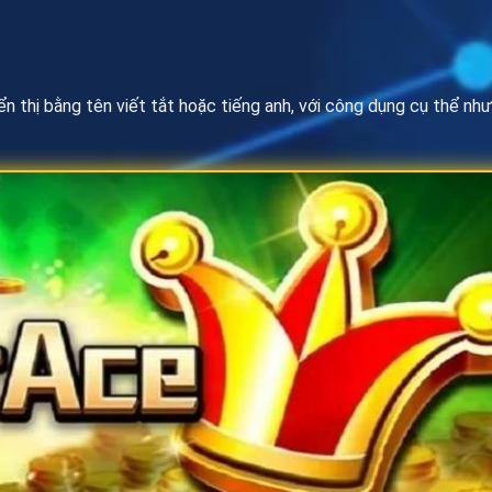
n thị bằng tên viết tắt hoặc tiếng anh, với công dụng cụ thể như