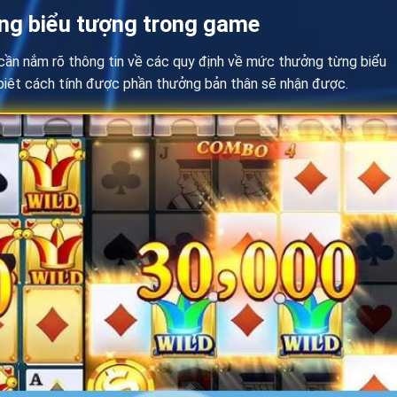
ừng biểu tượng trong game
 cần nắm rõ thông tin về các quy định về mức thưởng từng biểu
biêt cách tính được phần thưởng bản thân sẽ nhận được.