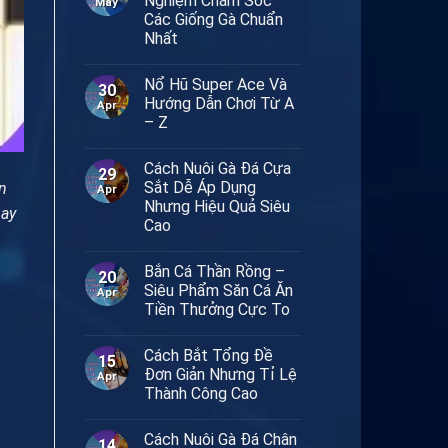
Nghiệm Chăm Sóc
May
Các Giống Gà Chuẩn
Nhất
Nổ Hũ Super Ace Và
30
Hướng Dẫn Chơi Từ A
Apr
– Z
Cách Nuôi Gà Đá Cựa
29
Sắt Dễ Áp Dụng
n
Apr
Nhưng Hiệu Quả Siêu
hay
Cao
Bắn Cá Thần Rồng –
20
Siêu Phẩm Săn Cá Ăn
Apr
Tiền Thưởng Cực To
Cách Bắt Tổng Đề
15
Đơn Giản Nhưng Tỉ Lệ
Apr
Thành Công Cao
Cách Nuôi Gà Đá Chân
14