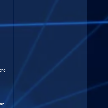
ương
hay