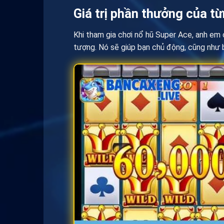
Giá trị phần thưởng của t
Khi tham gia chơi nổ hũ Super Ace, anh em
tượng. Nó sẽ giúp bạn chủ động, cũng như 