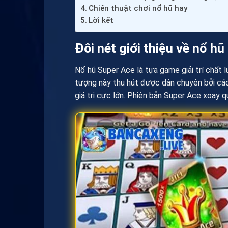
Chiến thuật chơi nổ hũ hay
Lời kết
Đôi nét giới thiệu về nổ h
Nổ hũ Super Ace là tựa game giải trí chất l
tượng này thu hút được dân chuyên bởi các
giá trị cực lớn. Phiên bản Super Ace xoay q