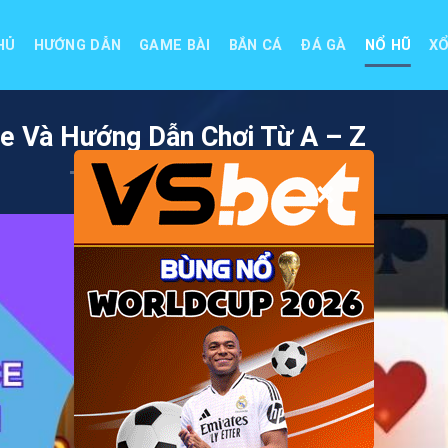
HỦ
HƯỚNG DẪN
GAME BÀI
BẮN CÁ
ĐÁ GÀ
NỔ HŨ
XỔ
e Và Hướng Dẫn Chơi Từ A – Z
×