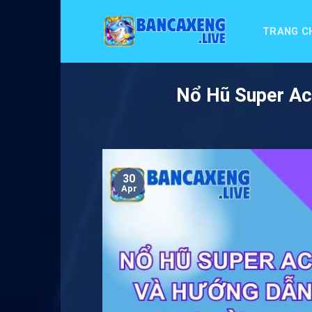
Skip
to
TRANG C
content
Nổ Hũ Super Ac
30
Apr