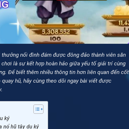
i thưởng nổi đình đám được đông đảo thành viên săn
 chơi là sự kết hợp hoàn hảo giữa yếu tố giải trí cùng
g. Để biết thêm nhiều thông tin hơn liên quan đến cốt
 quay hũ, hãy cùng theo dõi ngay bài viết được
y.
u ký
 nổ hũ tây du ký