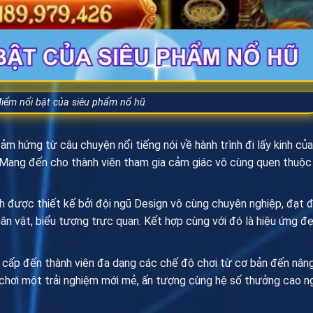
iểm nổi bật của siêu phẩm nổ hũ
m hứng từ câu chuyện nổi tiếng nói về hành trình đi lấy kinh của
 Mang đến cho thành viên tham gia cảm giác vô cùng quen thuộc
nh được thiết kế bởi đội ngũ Design vô cùng chuyên nghiệp, đạt 
hân vật, biểu tượng trực quan. Kết hợp cùng với đó là hiệu ứng đ
g cấp đến thành viên đa dạng các chế độ chơi từ cơ bản đến nân
chơi một trải nghiệm mới mẻ, ấn tượng cùng hệ số thưởng cao n