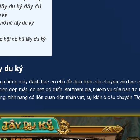
tây du ký đầy đủ
u ký
 nổ hũ tây du ký
ơ hội nổ hũ tây du ký
y du ký
ng những máy đánh bạc có chủ đề dựa trên câu chuyện văn học 
 diện đẹp mắt, có nét cổ điển. Khi tham gia, nhiệm vụ của bạn đó 
ng, tính năng có liên quan đến nhân vật, sự kiện ở câu chuyện Tâ