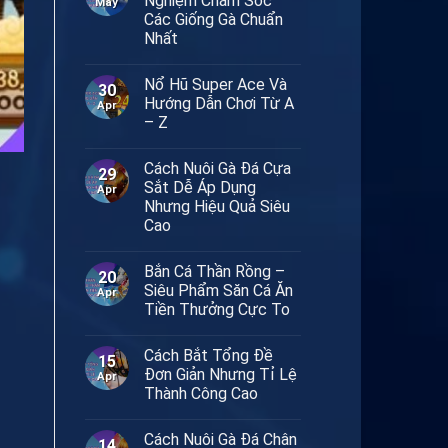
Nghiệm Chăm Sóc
May
Các Giống Gà Chuẩn
Nhất
Nổ Hũ Super Ace Và
30
Hướng Dẫn Chơi Từ A
Apr
– Z
Cách Nuôi Gà Đá Cựa
29
Sắt Dễ Áp Dụng
Apr
Nhưng Hiệu Quả Siêu
Cao
Bắn Cá Thần Rồng –
20
Siêu Phẩm Săn Cá Ăn
Apr
Tiền Thưởng Cực To
Cách Bắt Tổng Đề
15
Đơn Giản Nhưng Tỉ Lệ
Apr
Thành Công Cao
Cách Nuôi Gà Đá Chân
14