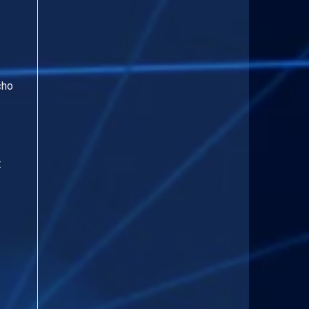
cho
: