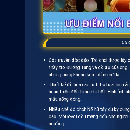
Ưu đ
Cốt truyện độc đáo: Trò chơi được lấy cả
thầy trò Đường Tăng và đồ đệ của ông.
nhưng cũng không kém phần mới lạ.
Thiết kế đồ họa sắc nét: Đồ họa, hình ả
hoàn thiện đến từng chi tiết. Hình ảnh n
mắt, sống động.
Nhiều chế độ chơi: Nổ hũ tây du ký cun
cao. Mỗi level đều mang đến cho người 
ngưởng.