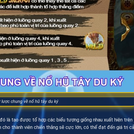
 lược chung về nổ hũ tây du ký
đó là tạo được tổ hợp các biểu tượng giống nhau xuất hiện trên
ho thành viên chiến thắng sẽ cực lớn, có thể đạt đến giá trị cả