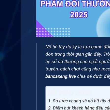
Nổ hũ tây du ký là tựa game đổ
đón trong thời gian gần đây. Trò
hệ số số thưởng cao ngất ngưởn
truyện, cách chơi cũng như mẹo
bancaxeng.live
chia sẻ dưới đâ
NỘI DUNG CHÍNH
Sơ lược chung về nổ hũ tây d
Điểm hút khách hàng đầu của