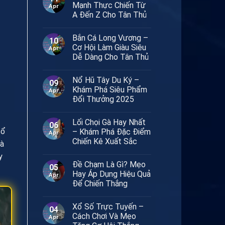
Mạnh Thực Chiến Từ
Apr
A Đến Z Cho Tân Thủ
Bắn Cá Long Vương –
10
Cơ Hội Làm Giàu Siêu
Apr
Dễ Dàng Cho Tân Thủ
Nổ Hũ Tây Du Ký –
09
Khám Phá Siêu Phẩm
Apr
Đổi Thưởng 2025
Lối Chọi Gà Hay Nhất
06
cổ
– Khám Phá Đặc Điểm
Apr
Chiến Kê Xuất Sắc
là
y
Đề Chạm Là Gì? Mẹo
05
Hay Áp Dụng Hiệu Quả
Apr
Để Chiến Thắng
Xổ Số Trực Tuyến –
04
Cách Chơi Và Mẹo
Apr