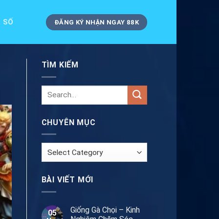
 SỐ
ĐĂNG KÝ NHẬN NGAY 88K
TÌM KIẾM
CHUYÊN MỤC
CHUYÊN
MỤC
BÀI VIẾT MỚI
Giống Gà Chọi – Kinh
05