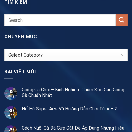
TÌM KIẾM
CHUYÊN MỤC
CHUYÊN
MỤC
BÀI VIẾT MỚI
Giống Gà Chọi – Kinh Nghiệm Chăm Sóc Các Giống
05
Gà Chuẩn Nhất
May
Nổ Hũ Super Ace Và Hướng Dẫn Chơi Từ A – Z
30
Apr
Cách Nuôi Gà Đá Cựa Sắt Dễ Áp Dụng Nhưng Hiệu
29