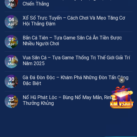
Chiến Thắng
Apr
Xổ Số Trực Tuyến – Cách Chơi Và Mẹo Tăng Cơ
04
Hội Thắng Đậm
Apr
Bắn Cá Tiên – Tựa Game Săn Cá Ăn Tiền Được
01
Nhiều Người Chơi
Apr
Vua Săn Cá – Tựa Game Thống Trị Thế Giới Giải Trí
31
Năm 2025
Mar
Gà Đá Đòn Độc – Khám Phá Những Đòn Tấn Công
30
✕
Đặc Biệt
Mar
Nổ Hũ Phát Lộc – Bùng Nổ May Mắn, Rinh Ngay
25
Thưởng Khủng
Mar