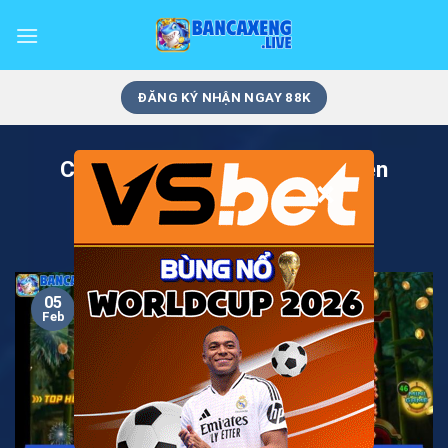
Skip
to
content
ĐĂNG KÝ NHẬN NGAY 88K
Chơi Nổ Hũ Thắng Lớn, Rinh Liền
×
Quà Cực Khủng Về Tay
05
Feb