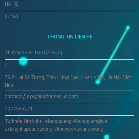
Nổ Hũ
Xổ Số
THÔNG TIN LIÊN HỆ
Thương Hiệu: Ban Ca Xeng
/
78 P. Hai Bà Trưng, Trần Hưng Đạo, Hoàn Kiếm, Hà Nội, Việt
Nam
contact@eyeglassframes.us.com
0977385271
Từ khóa tìm kiếm: #bancaxeng #bancaxenglive
#dangnhapbancaxeng #khuyenmaibancaxeng