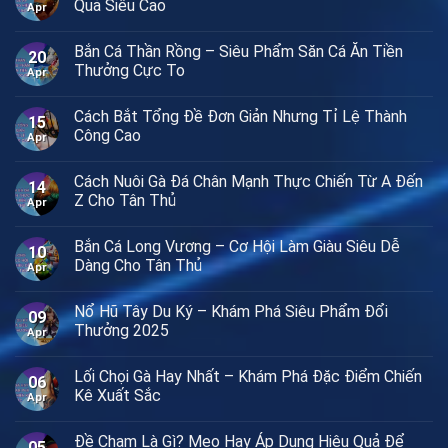
Quả Siêu Cao
Apr
Bắn Cá Thần Rồng – Siêu Phẩm Săn Cá Ăn Tiền
20
Thưởng Cực To
Apr
Cách Bắt Tổng Đề Đơn Giản Nhưng Tỉ Lệ Thành
15
Công Cao
Apr
Cách Nuôi Gà Đá Chân Mạnh Thực Chiến Từ A Đến
14
Z Cho Tân Thủ
Apr
Bắn Cá Long Vương – Cơ Hội Làm Giàu Siêu Dễ
10
Dàng Cho Tân Thủ
Apr
Nổ Hũ Tây Du Ký – Khám Phá Siêu Phẩm Đổi
09
Thưởng 2025
Apr
Lối Chọi Gà Hay Nhất – Khám Phá Đặc Điểm Chiến
06
Kê Xuất Sắc
Apr
Đề Chạm Là Gì? Mẹo Hay Áp Dụng Hiệu Quả Để
05