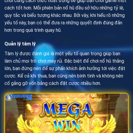
chơi cùng cách thức hoạt động sẽ giúp bạn chơi game một
cách tốt hơn. Mỗi phiên bản nổ hũ đều sở hữu những tỷ lệ,
quy tắc và biểu tượng khác nhau. Bởi vậy, khi hiểu rõ những
yếu tố này, bạn có thể đưa ra những quyết định đúng đắn
hơn trong quá trình quay hũ.
Quản lý tâm lý
Tâm lý được đánh giá là một yếu tố quan trọng giúp bạn
làm chủ mọi trò chơi may rủi. Đặc biệt để chơi nổ hũ thắng
lớn, bạn đừng nên để sự phấn khích ảnh hưởng tới việc đặt
cược. Kể cả khi thua, bạn cũng nên bình tình và không nên
cố gắng gỡ vốn bằng cách đặt cược nhiều hơn.