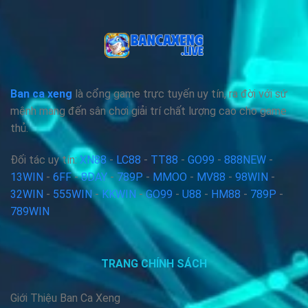
Ban ca xeng
là cổng game trực tuyến uy tín, ra đời với sứ
mệnh mang đến sân chơi giải trí chất lượng cao cho game
thủ.
Đối tác uy tín:
XN88
-
LC88
-
TT88
-
GO99
-
888NEW
-
13WIN
-
6FF
-
8DAY
-
789P
-
MMOO
-
MV88
-
98WIN
-
32WIN
-
555WIN
-
KKWIN
-
GO99
-
U88
-
HM88
-
789P
-
789WIN
TRANG CHÍNH SÁCH
Giới Thiệu Ban Ca Xeng