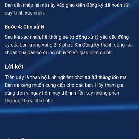
Bạn cần nhập lại mã này vào giao diện đăng ký để hoàn tất
quy trình xác nhận.
Bước 4: Chờ xử lý
Sau khi xác nhận, hệ thống sẽ tự động xử lý yêu cầu đăng
ký của bạn trong vòng 2-3 phút. Khi đăng ký thành công, tài
khoản của bạn sẽ được chuyển về giao diện chính.
Lời kết
Trên đây là toàn bộ kinh nghiệm chơi
nổ hũ thắng lớn
mà
Ban ca xeng muốn cung cấp cho các bạn. Hãy tham gia
cùng đơn vị ngay hôm nay để rinh liền tay những phần
thưởng thú vị nhất nhé.