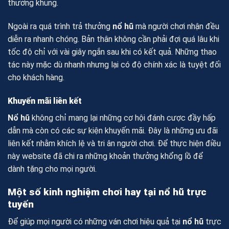
thưởng khủng.
Ngoài ra quá trình trả thưởng
nổ hũ
mà người chơi nhận đều
diễn ra nhanh chóng. Bản thân không cần phải đợi quá lâu khi
tốc độ chỉ với vài giây ngắn sau khi có kết quả. Những thao
tác này mặc dù nhanh nhưng lại có độ chính xác là tuyệt đối
cho khách hàng.
Khuyến mãi liên kết
Nổ hũ
không chỉ mang lại những cơ hội đánh cược đầy hấp
dẫn mà còn có các sự kiện khuyến mãi. Đây là những ưu đãi
liên kết nhằm khích lệ và tri ân người chơi. Để thực hiện điều
này website đã chi ra những khoản thưởng khổng lồ để
dành tặng cho mọi người.
Một số kinh nghiệm chơi hay tại nổ hũ trực
tuyến
Để giúp mọi người có những ván chơi hiệu quả tại
nổ hũ
trực