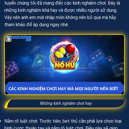
tuyến chúng tôi đã mang đến các kinh nghiệm chơi. Đây là
những kinh nghiệm khá hay và được nhiều người sử dụng.
Vậy nên anh em mới nhập môn không nên bỏ qua mà hãy
tham khảo để áp dụng ngay nhé.
Những kinh nghiệm chơi hay
Nắm rõ luật chơi: Trước tiên, bet thủ cần phải lựa chọn loại
hình cược thuận tay và nắm rõ luật chơi. Điều này sẽ giúp