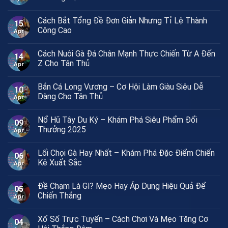
Cách Bắt Tổng Đề Đơn Giản Nhưng Tỉ Lệ Thành
15
Công Cao
Apr
Cách Nuôi Gà Đá Chân Mạnh Thực Chiến Từ A Đến
14
Z Cho Tân Thủ
Apr
Bắn Cá Long Vương – Cơ Hội Làm Giàu Siêu Dễ
10
Dàng Cho Tân Thủ
Apr
Nổ Hũ Tây Du Ký – Khám Phá Siêu Phẩm Đổi
09
Thưởng 2025
Apr
Lối Chọi Gà Hay Nhất – Khám Phá Đặc Điểm Chiến
06
Kê Xuất Sắc
Apr
Đề Chạm Là Gì? Mẹo Hay Áp Dụng Hiệu Quả Để
05
Chiến Thắng
Apr
Xổ Số Trực Tuyến – Cách Chơi Và Mẹo Tăng Cơ
04