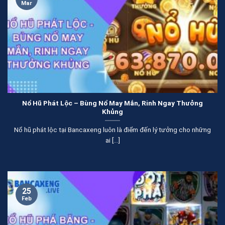
Mar
Nổ Hũ Phát Lộc – Bùng Nổ May Mắn, Rinh Ngay Thưởng
Khủng
Nổ hũ phát lộc tại Bancaxeng luôn là điểm đến lý tưởng cho những
ai [...]
25
Feb