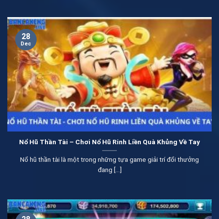
28
Dec
Nổ Hũ Thần Tài – Chơi Nổ Hũ Rinh Liền Quà Khủng Về Tay
Nổ hũ thần tài là một trong những tựa game giải trí đổi thưởng
đang [...]