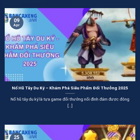
09
Apr
Nổ Hũ Tây Du Ký – Khám Phá Siêu Phẩm Đổi Thưởng 2025
Nổ hũ tây du ký là tựa game đổi thưởng nổi đình đám được đông
[...]
25