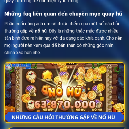
quay tự động để cải thiện tỷ lệ trúng.
Những faq liên quan đến chuyên mục quay hũ
Phần cuối cùng anh em sẽ được điểm qua một số câu hỏi
thường gặp về
nổ hũ
. Đây là những thắc mắc được nhiều
tân binh đưa ra hiện nay với đa dạng các khía cạnh. Cho nên
mọi người nên xem qua để bản thân có những góc nhìn
chính xác hơn nhé.