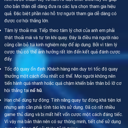
cho bản thân dễ dàng đưa ra các lựa chọn tham gia hiệu
quả. Đặc biệt phần nào hỗ trợ người tham gia dễ dàng có
được cơ hội thắng lớn.
Tâm lý thoải mái: Tiếp theo tâm lý chơi của anh em phải
thật thoải mái và tự tin khi quay. Đây là điều mà người nào
cũng cần bỏ túi kinh nghiệm này để áp dụng. Bởi vì tâm lý
cược thủ có thể ảnh hưởng rất lớn đến kết quả đánh cược
đấy.
Tốc độ quay ổn định: Khách hàng nên duy trì tốc độ quay
thưởng một cách đều nhất có thể. Mọi người không nên
tiến hành quá nhanh hoặc quá chậm khiến bản thân bỏ lỡ cơ
hội thắng tại
nổ hũ
.
Hạn chế dùng tự động: Tính năng quay tự động khá tiện lợi
nhưng anh cần phải tỉnh táo khi sử dụng. Đã có rất nhiều
game thủ dùng và bị mất hết vốn cược một cách đáng tiếc.
Vì vậy mà bản thân nên có sự thông minh, tiết chế sử dụng