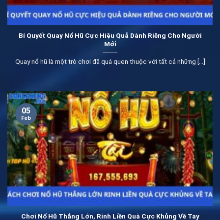
Bí Quyết Quay Nổ Hũ Cực Hiệu Quả Dành Riêng Cho Người
Mới
Quay nổ hũ là một trò chơi đã quá quen thuộc với tất cả những [...]
05
Feb
Chơi Nổ Hũ Thắng Lớn, Rinh Liền Quà Cực Khủng Về Tay