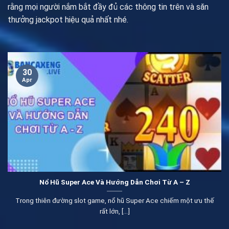
rằng mọi người nắm bắt đầy đủ các thông tin trên và săn
thưởng jackpot hiệu quả nhất nhé.
30
Apr
Nổ Hũ Super Ace Và Hướng Dẫn Chơi Từ A – Z
Trong thiên đường slot game, nổ hũ Super Ace chiếm một ưu thế
rất lớn, [...]