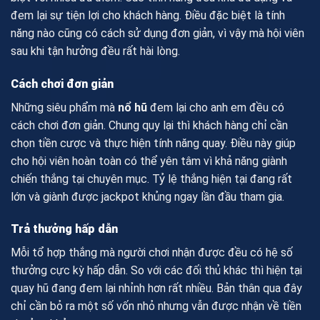
đem lại sự tiện lợi cho khách hàng. Điều đặc biệt là tính
năng nào cũng có cách sử dụng đơn giản, vì vậy mà hội viên
sau khi tận hưởng đều rất hài lòng.
Cách chơi đơn giản
Những siêu phẩm mà
nổ hũ
đem lại cho anh em đều có
cách chơi đơn giản. Chung quy lại thì khách hàng chỉ cần
chọn tiền cược và thực hiện tính năng quay. Điều này giúp
cho hội viên hoàn toàn có thể yên tâm vì khả năng giành
chiến thắng tại chuyên mục. Tỷ lệ thắng hiện tại đang rất
lớn và giành được jackpot khủng ngay lần đầu tham gia.
Trả thưởng hấp dẫn
Mỗi tổ hợp thắng mà người chơi nhận được đều có hệ số
thưởng cực kỳ hấp dẫn. So với các đối thủ khác thì hiện tại
quay hũ đang đem lại nhỉnh hơn rất nhiều. Bản thân qua đây
chỉ cần bỏ ra một số vốn nhỏ nhưng vẫn được nhận về tiền