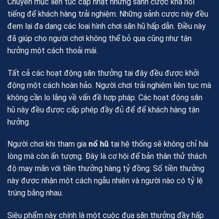
Chuyên mục liên tục cập nhật những sảnh cược khá nổi
tiếng để khách hàng trải nghiệm. Những sảnh cược này đều
đem lại đa dạng các loại hình chơi săn hũ hấp dẫn. Điều này
đã giúp cho người chơi không thể bỏ qua cũng như tận
hưởng một cách thoải mái.
Tất cả các hoạt động săn thưởng tại đây đều được khởi
động một cách hoàn hảo. Người chơi trải nghiệm liên tục mà
không cần lo lắng về vấn đề hợp pháp. Các hoạt động săn
hũ này đều được cấp phép đầy đủ để để khách hàng tận
hưởng.
Người chơi khi tham gia
nổ hũ
tại hệ thống sẽ không chỉ hài
lòng mà còn ấn tượng. Đây là cơ hội để bản thân thử thách
độ may mắn với tiền thưởng hàng tỷ đồng. Số tiền thưởng
này được nhận một cách ngẫu nhiên và người nào có tỷ lệ
trúng bằng nhau.
Siêu phẩm này chính là một cuộc đua săn thưởng đầy hấp