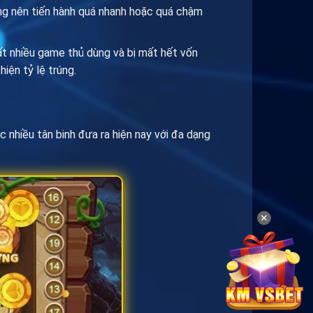
ng nên tiến hành quá nhanh hoặc quá chậm
rất nhiều game thủ dùng và bị mất hết vốn
iện tỷ lệ trúng.
 nhiều tân binh đưa ra hiện nay với đa dạng
✕