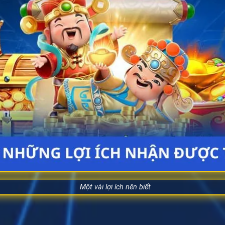
Một vài lợi ích nên biết