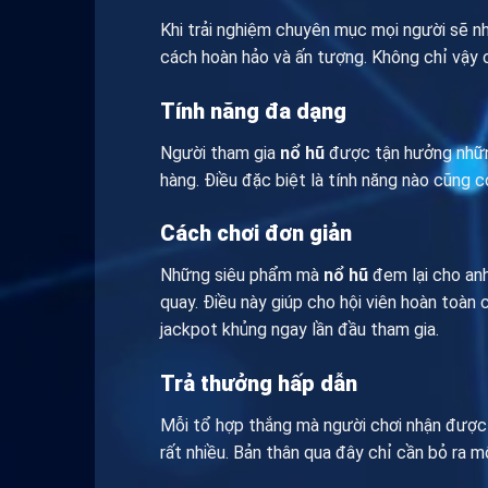
Khi trải nghiệm chuyên mục mọi người sẽ nh
cách hoàn hảo và ấn tượng. Không chỉ vậy 
Tính năng đa dạng
Người tham gia
nổ hũ
được tận hưởng những 
hàng. Điều đặc biệt là tính năng nào cũng c
Cách chơi đơn giản
Những siêu phẩm mà
nổ hũ
đem lại cho anh
quay. Điều này giúp cho hội viên hoàn toàn 
jackpot khủng ngay lần đầu tham gia.
Trả thưởng hấp dẫn
Mỗi tổ hợp thắng mà người chơi nhận được đ
rất nhiều. Bản thân qua đây chỉ cần bỏ ra 