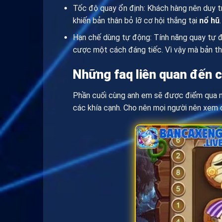
Tốc độ quay ổn định: Khách hàng nên duy t
khiến bản thân bỏ lỡ cơ hội thắng tại
nổ hũ
.
Hạn chế dùng tự động: Tính năng quay tự độ
cược một cách đáng tiếc. Vì vậy mà bản thâ
Những faq liên quan đến 
Phần cuối cùng anh em sẽ được điểm qua 
các khía cạnh. Cho nên mọi người nên xem 