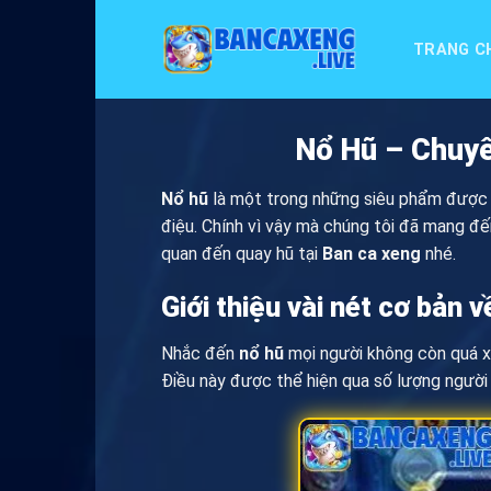
Skip
to
TRANG C
content
Nổ Hũ – Chuy
Nổ hũ
là một trong những siêu phẩm được n
điệu. Chính vì vậy mà chúng tôi đã mang đế
quan đến quay hũ tại
Ban ca xeng
nhé.
Giới thiệu vài nét cơ bản 
Nhắc đến
nổ hũ
mọi người không còn quá xa
Điều này được thể hiện qua số lượng người c