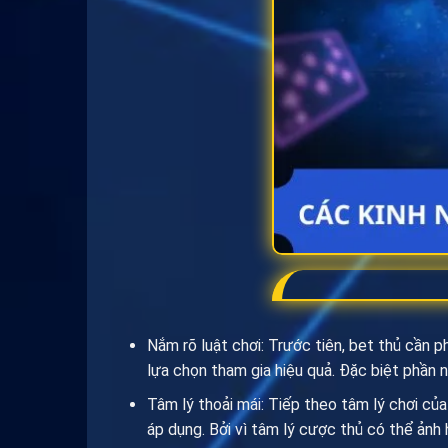
Nắm rõ luật chơi: Trước tiên, bet thủ cần p
lựa chọn tham gia hiệu quả. Đặc biệt phần 
Tâm lý thoải mái: Tiếp theo tâm lý chơi của
áp dụng. Bởi vì tâm lý cược thủ có thể ảnh