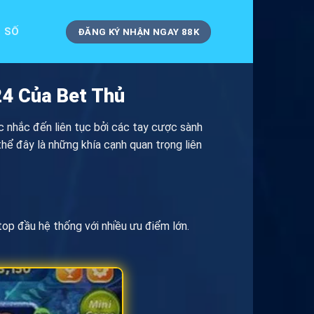
 SỐ
ĐĂNG KÝ NHẬN NGAY 88K
4 Của Bet Thủ
 nhắc đến liên tục bởi các tay cược sành
hể đây là những khía cạnh quan trọng liên
top đầu hệ thống với nhiều ưu điểm lớn.