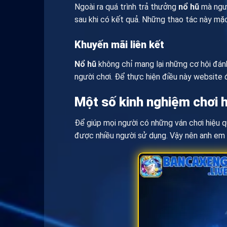
Ngoài ra quá trình trả thưởng
nổ hũ
mà ngườ
sau khi có kết quả. Những thao tác này mặc
Khuyến mãi liên kết
Nổ hũ
không chỉ mang lại những cơ hội đán
người chơi. Để thực hiện điều này website
Một số kinh nghiệm chơi h
Để giúp mọi người có những ván chơi hiệu q
được nhiều người sử dụng. Vậy nên anh em