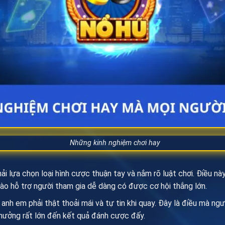
Những kinh nghiệm chơi hay
hải lựa chọn loại hình cược thuận tay và nắm rõ luật chơi. Điều n
nào hỗ trợ người tham gia dễ dàng có được cơ hội thắng lớn.
 anh em phải thật thoải mái và tự tin khi quay. Đây là điều mà ng
 hưởng rất lớn đến kết quả đánh cược đấy.