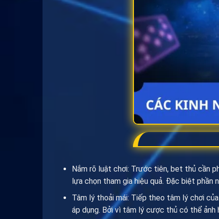
Nắm rõ luật chơi: Trước tiên, bet thủ cần p
lựa chọn tham gia hiệu quả. Đặc biệt phần 
Tâm lý thoải mái: Tiếp theo tâm lý chơi của
áp dụng. Bởi vì tâm lý cược thủ có thể ảnh