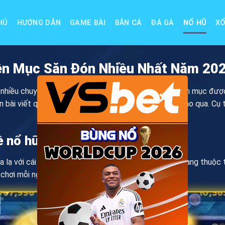
HỦ
HƯỚNG DẪN
GAME BÀI
BẮN CÁ
ĐÁ GÀ
NỔ HŨ
XỔ
ên Mục Săn Đón Nhiều Nhất Năm 202
hiều chuyên gia hàng đầu đánh giá cao. Đây là chuyên mục được
×
n bài viết quan trọng dưới đây cho mọi người tham khảo qua. Cụ t
về nổ hũ cùng tân thủ
 lạ với cái tên đặc biệt này. Đây chính là siêu phẩm đang thuộc 
hơi mỗi ngày hiện tại lên đến con số hàng triệu.