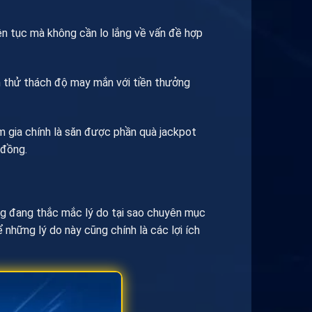
ên tục mà không cần lo lắng về vấn đề hợp
ân thử thách độ may mắn với tiền thưởng
m gia chính là săn được phần quà jackpot
 đồng.
ng đang thắc mắc lý do tại sao chuyên mục
những lý do này cũng chính là các lợi ích