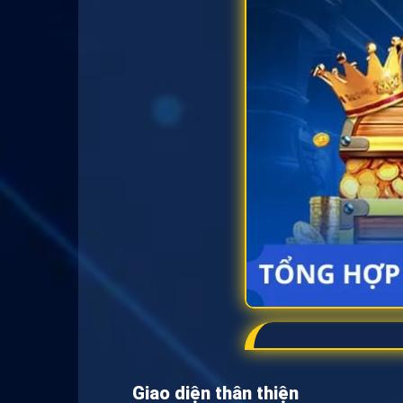
Giao diện thân thiện