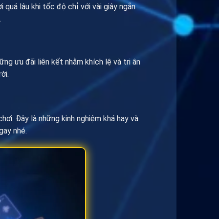
quá lâu khi tốc độ chỉ với vài giây ngắn
.
g ưu đãi liên kết nhằm khích lệ và tri ân
ời.
hơi. Đây là những kinh nghiệm khá hay và
gay nhé.