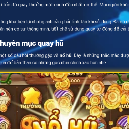
rì tốc độ quay thưởng một cách đều nhất có thể. Mọi người khô
ng khá tiện lợi nhưng anh cần phải tỉnh táo khi sử dụng. Đã có 
n nên có sự thông minh, tiết chế sử dụng quay tự động để cải th
chuyên mục quay hũ
một số câu hỏi thường gặp về
nổ hũ
. Đây là những thắc mắc được
qua để bản thân có những góc nhìn chính xác hơn nhé.