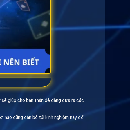
ày sẽ giúp cho bản thân dễ dàng đưa ra các
ười nào cũng cần bỏ túi kinh nghiệm này để