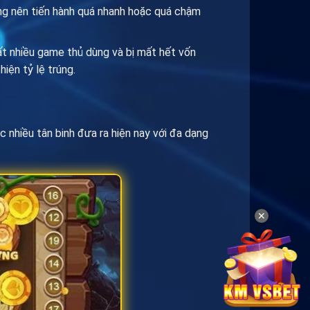
ng nên tiến hành quá nhanh hoặc quá chậm
rất nhiều game thủ dùng và bị mất hết vốn
iện tỷ lệ trúng.
 nhiều tân binh đưa ra hiện nay với đa dạng
✕