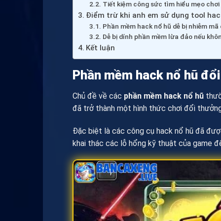
Tiết kiệm công sức tìm hiểu mẹo chơi
Điểm trừ khi anh em sử dụng tool hack
Phần mềm hack nổ hũ dễ bị nhiễm mã 
Dễ bị dính phần mềm lừa đảo nếu khôn
Kết luận
Phần mềm hack nổ hũ đổi 
Chủ đề về các
phần mềm hack nổ hũ
thườ
đã trở thành một hình thức chơi đổi thưởng 
Đặc biệt là các công cụ hack nổ hũ đã đượ
khai thác các lỗ hổng kỹ thuật của game để