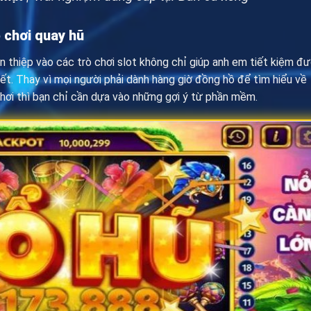
 chơi quay hũ
 thiệp vào các trò chơi slot không chỉ giúp anh em tiết kiệm đ
ết. Thay vì mọi người phải dành hàng giờ đồng hồ để tìm hiểu về
hơi thì bạn chỉ cần dựa vào những gợi ý từ phần mềm.