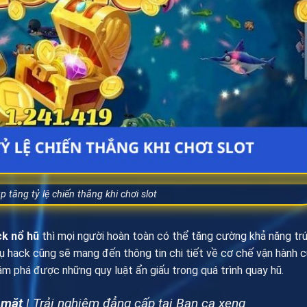
p tăng tỷ lệ chiến thắng khi chơi slot
k nổ hũ
thì mọi người hoàn toàn có thể tăng cường khả năng tr
ụ hack cũng sẽ mang đến thông tin chi tiết về cơ chế vận hành 
hám phá được những quy luật ẩn giấu trong quá trình quay hũ.
 mặt
| Trải nghiệm đẳng cấp tại Ban ca xeng