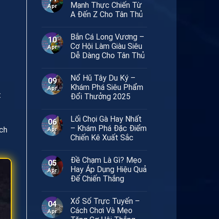
Mạnh Thực Chiến Từ
Apr
A Đến Z Cho Tân Thủ
Bắn Cá Long Vương –
10
Cơ Hội Làm Giàu Siêu
Apr
Dễ Dàng Cho Tân Thủ
Nổ Hũ Tây Du Ký –
09
Khám Phá Siêu Phẩm
Apr
t
Đổi Thưởng 2025
Lối Chọi Gà Hay Nhất
06
– Khám Phá Đặc Điểm
ách
Apr
Chiến Kê Xuất Sắc
Đề Chạm Là Gì? Mẹo
05
Hay Áp Dụng Hiệu Quả
Apr
Để Chiến Thắng
Xổ Số Trực Tuyến –
04
Cách Chơi Và Mẹo
Apr