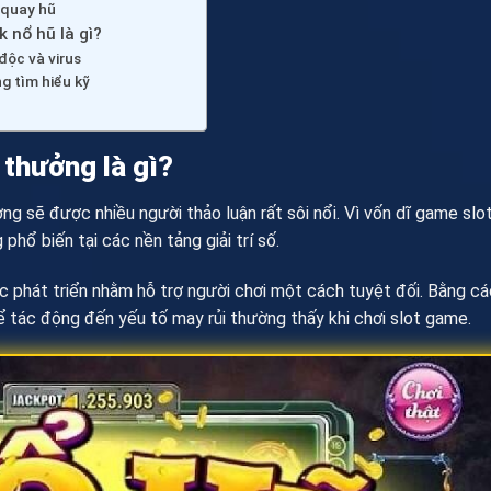
 quay hũ
 nổ hũ là gì?
độc và virus
g tìm hiểu kỹ
thưởng là gì?
ng sẽ được nhiều người thảo luận rất sôi nổi. Vì vốn dĩ game slo
phổ biến tại các nền tảng giải trí số.
c phát triển nhằm hỗ trợ người chơi một cách tuyệt đối. Bằng c
 tác động đến yếu tố may rủi thường thấy khi chơi slot game.