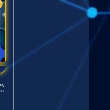
úng
của