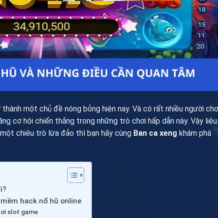
thành một chủ đề nóng bỏng hiện nay. Và có rất nhiều người chơ
ng cơ hội chiến thắng trong những trò chơi hấp dẫn này. Vậy liệu
 một chiêu trò lừa đảo thì bạn hãy cùng
Ban ca xeng
khám phá
ì?
 mềm hack nổ hũ online
hơi slot game