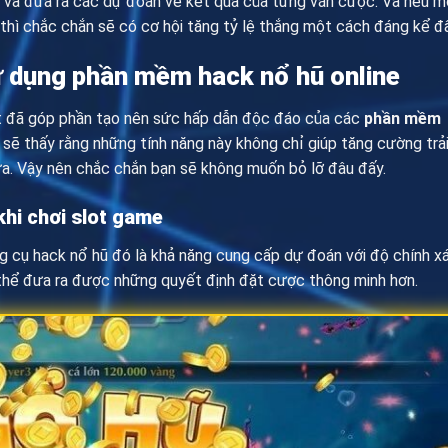
lý và đưa ra các dự đoán về kết quả của từng ván cược. Và nếu m
thì chắc chắn sẽ có cơ hội tăng tỷ lệ thắng một cách đáng kể đấ
ử dụng phần mềm hack nổ hũ online
t đã góp phần tạo nên sức hấp dẫn độc đáo của các
phần mềm
 sẽ thấy rằng những tính năng này không chỉ giúp tăng cường trả
ữa. Vậy nên chắc chắn bạn sẽ không muốn bỏ lỡ đâu đấy.
khi chơi slot game
 cụ hack nổ hũ đó là khả năng cung cấp dự đoán với độ chính x
 thể đưa ra được những quyết định đặt cược thông minh hơn.