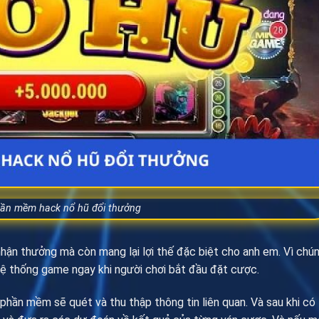
ần mềm hack nổ hũ đổi thưởng
hận thưởng mà còn mang lại lợi thế đặc biệt cho anh em. Vì chú
hệ thống game ngay khi người chơi bắt đầu đặt cược.
 phần mềm sẽ quét và thu thập thông tin liên quan. Và sau khi có