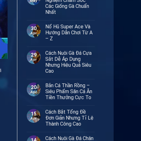
Nghiệm Chăm Sóc
May
Các Giống Gà Chuẩn
Nhất
Nổ Hũ Super Ace Và
30
Hướng Dẫn Chơi Từ A
Apr
– Z
Cách Nuôi Gà Đá Cựa
29
Sắt Dễ Áp Dụng
Apr
Nhưng Hiệu Quả Siêu
i
Cao
Bắn Cá Thần Rồng –
20
Siêu Phẩm Săn Cá Ăn
Apr
Tiền Thưởng Cực To
Cách Bắt Tổng Đề
15
Đơn Giản Nhưng Tỉ Lệ
Apr
Thành Công Cao
Cách Nuôi Gà Đá Chân
14