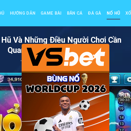
HỦ
HƯỚNG DẪN
GAME BÀI
BẮN CÁ
ĐÁ GÀ
NỔ HŨ
XỔ
Hũ Và Những Điều Người Chơi Cần
Quan Tâm
×