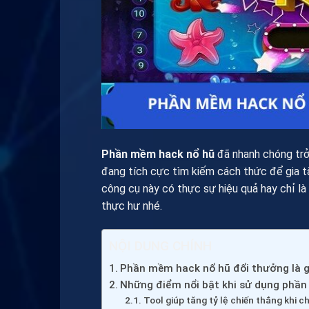
Phần mềm hack nổ hũ
đã nhanh chóng trở 
đang tích cực tìm kiếm cách thức để gia tă
công cụ này có thực sự hiệu quả hay chỉ là
thực hư nhé.
NỘI DUNG CHÍNH
Phần mềm hack nổ hũ đổi thưởng là g
Những điểm nổi bật khi sử dụng phần
Tool giúp tăng tỷ lệ chiến thắng khi c