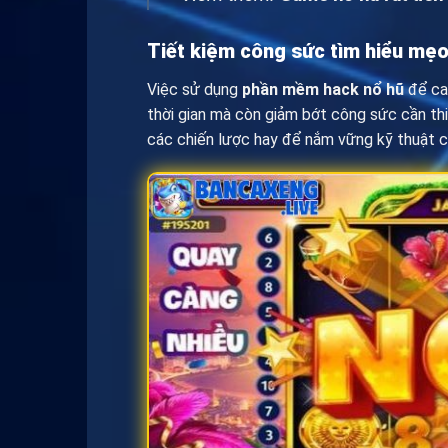
Tiết kiệm công sức tìm hiểu mẹo
Việc sử dụng
phần mềm hack nổ hũ
để can
thời gian mà còn giảm bớt công sức cần thi
các chiến lược hay để nắm vững kỹ thuật c