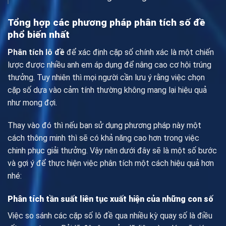
Tổng hợp các phương pháp phân tích số đề
phổ biến nhất
Phân tích lô đề
để xác định cặp số chính xác là một chiến
lược được nhiều anh em áp dụng để nâng cao cơ hội trúng
thưởng. Tuy nhiên thì mọi người cần lưu ý rằng việc chọn
cặp số dựa vào cảm tính thường không mang lại hiệu quả
như mong đợi.
Thay vào đó thì nếu bạn sử dụng phương pháp này một
cách thông minh thì sẽ có khả năng cao hơn trong việc
chinh phục giải thưởng. Vậy nên dưới đây sẽ là một số bước
và gợi ý để thực hiện việc phân tích một cách hiệu quả hơn
nhé:
Phân tích tần suất liên tục xuất hiện của những con số
Việc so sánh các cặp số lô đề qua nhiều kỳ quay số là điều