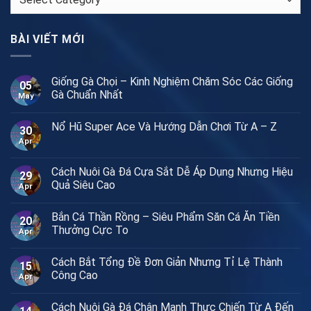
MỤC
BÀI VIẾT MỚI
Giống Gà Chọi – Kinh Nghiệm Chăm Sóc Các Giống
05
Gà Chuẩn Nhất
May
Nổ Hũ Super Ace Và Hướng Dẫn Chơi Từ A – Z
30
Apr
Cách Nuôi Gà Đá Cựa Sắt Dễ Áp Dụng Nhưng Hiệu
29
Quả Siêu Cao
Apr
Bắn Cá Thần Rồng – Siêu Phẩm Săn Cá Ăn Tiền
20
Thưởng Cực To
Apr
Cách Bắt Tổng Đề Đơn Giản Nhưng Tỉ Lệ Thành
15
Công Cao
Apr
Cách Nuôi Gà Đá Chân Mạnh Thực Chiến Từ A Đến