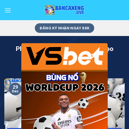
Skip
to
content
ĐĂNG KÝ NHẬN NGAY 88K
Phân Tích Lô Đề – Tổng Hợp Mẹo
×
Chơi Đề Hiệu Quả Từ Cao Thủ
29
Dec