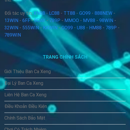
Đối tác uy tín:
XN88
-
LC88
-
TT88
-
GO99
-
888NEW
-
13WIN
-
6FF
-
8DAY
-
789P
-
MMOO
-
MV88
-
98WIN
-
32WIN
-
555WIN
-
KKWIN
-
GO99
-
U88
-
HM88
-
789P
-
789WIN
TRANG CHÍNH SÁCH
Giới Thiệu Ban Ca Xeng
Đại Lý Ban Ca Xeng
Liên Hệ Ban Ca Xeng
Điều Khoản Điều Kiện
Chính Sách Bảo Mật
Chơi Có Trách Nhiệm