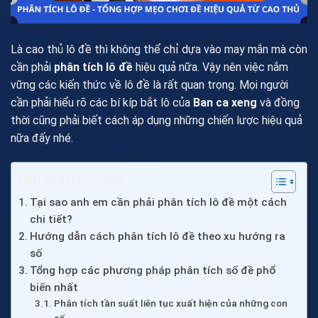
Là cao thủ lô đề thì không thể chỉ dựa vào may mắn mà còn
cần phải
phân tích lô đề
hiệu quả nữa. Vậy nên việc nắm
vững các kiến thức về lô đề là rất quan trọng. Mọi người
cần phải hiểu rõ các bí kíp bắt lô của
Ban ca xeng
và đồng
thời cũng phải biết cách áp dụng những chiến lược hiệu quả
nữa đấy nhé.
NỘI DUNG CHÍNH
Tại sao anh em cần phải phân tích lô đề một cách
chi tiết?
Hướng dẫn cách phân tích lô đề theo xu hướng ra
số
Tổng hợp các phương pháp phân tích số đề phổ
biến nhất
Phân tích tần suất liên tục xuất hiện của những con
số