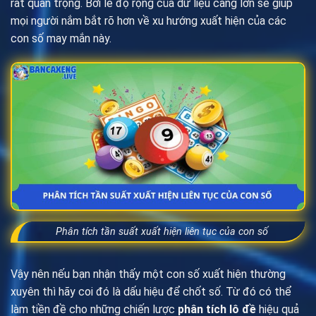
rất quan trọng. Bởi lẽ độ rộng của dữ liệu càng lớn sẽ giúp
mọi người nắm bắt rõ hơn về xu hướng xuất hiện của các
con số may mắn này.
Phân tích tần suất xuất hiện liên tục của con số
Vậy nên nếu bạn nhận thấy một con số xuất hiện thường
xuyên thì hãy coi đó là dấu hiệu để chốt số. Từ đó có thể
làm tiền đề cho những chiến lược
phân tích lô đề
hiệu quả