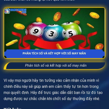
Phân tích số và kết hợp với số may mắn
Vì vậy mọi người hãy tin tưởng vào cảm nhận của mình vì
chính điều này sẽ giúp anh em cảm thấy tự tin hơn trong
mọi quyết định. Hãy để trực giác dẫn dắt bạn rồi từ đó tạo
dựng được sự chắc chắn khi chốt số dự thưởng đấy nhé.