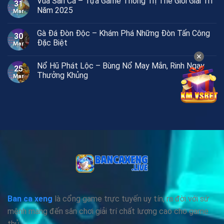
Vua Săn Cá – Tựa Game Thống Trị Thế Giới Giải Trí
31
Năm 2025
Mar
Gà Đá Đòn Độc – Khám Phá Những Đòn Tấn Công
30
Đặc Biệt
Mar
✕
Nổ Hũ Phát Lộc – Bùng Nổ May Mắn, Rinh Ngay
25
Thưởng Khủng
Mar
Ban ca xeng
là cổng game trực tuyến uy tín, ra đời với sứ
mệnh mang đến sân chơi giải trí chất lượng cao cho game
thủ.