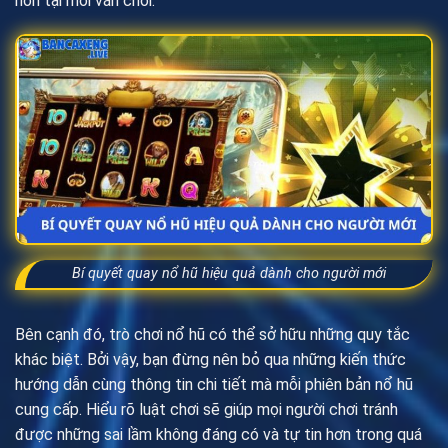
hơn tại mỗi ván chơi.
Bí quyết quay nổ hũ hiệu quả dành cho người mới
Bên cạnh đó, trò chơi nổ hũ có thể sở hữu những quy tắc
khác biệt. Bởi vậy, bạn đừng nên bỏ qua những kiến thức
hướng dẫn cùng thông tin chi tiết mà mỗi phiên bản nổ hũ
cung cấp. Hiểu rõ luật chơi sẽ giúp mọi người chơi tránh
được những sai lầm không đáng có và tự tin hơn trong quá