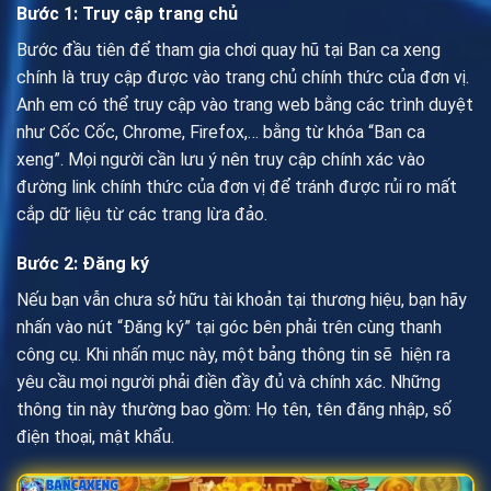
Bước 1: Truy cập trang chủ
Bước đầu tiên để tham gia chơi quay hũ tại Ban ca xeng
chính là truy cập được vào trang chủ chính thức của đơn vị.
Anh em có thể truy cập vào trang web bằng các trình duyệt
như Cốc Cốc, Chrome, Firefox,… bằng từ khóa “Ban ca
xeng”. Mọi người cần lưu ý nên truy cập chính xác vào
đường link chính thức của đơn vị để tránh được rủi ro mất
cắp dữ liệu từ các trang lừa đảo.
Bước 2: Đăng ký
Nếu bạn vẫn chưa sở hữu tài khoản tại thương hiệu, bạn hãy
nhấn vào nút “Đăng ký” tại góc bên phải trên cùng thanh
công cụ. Khi nhấn mục này, một bảng thông tin sẽ hiện ra
yêu cầu mọi người phải điền đầy đủ và chính xác. Những
thông tin này thường bao gồm: Họ tên, tên đăng nhập, số
điện thoại, mật khẩu.