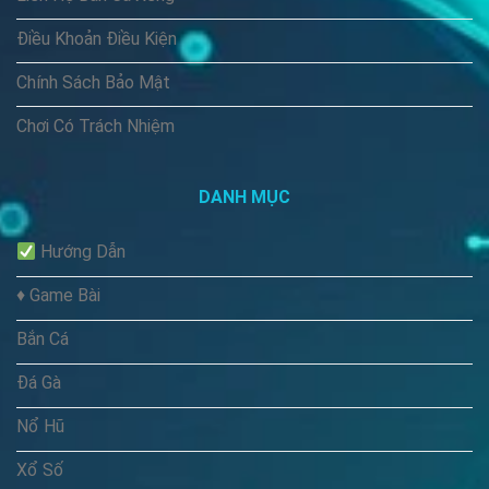
Điều Khoản Điều Kiện
Chính Sách Bảo Mật
Chơi Có Trách Nhiệm
DANH MỤC
Hướng Dẫn
♦️ Game Bài
Bắn Cá
Đá Gà
Nổ Hũ
Xổ Số