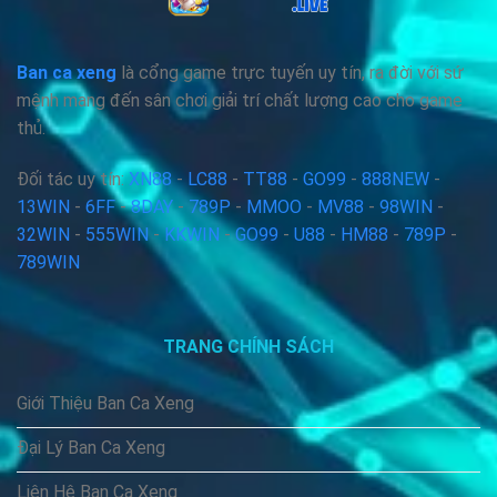
Ban ca xeng
là cổng game trực tuyến uy tín, ra đời với sứ
mệnh mang đến sân chơi giải trí chất lượng cao cho game
thủ.
Đối tác uy tín:
XN88
-
LC88
-
TT88
-
GO99
-
888NEW
-
13WIN
-
6FF
-
8DAY
-
789P
-
MMOO
-
MV88
-
98WIN
-
32WIN
-
555WIN
-
KKWIN
-
GO99
-
U88
-
HM88
-
789P
-
789WIN
TRANG CHÍNH SÁCH
Giới Thiệu Ban Ca Xeng
Đại Lý Ban Ca Xeng
Liên Hệ Ban Ca Xeng