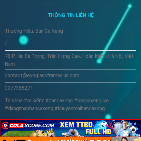
THÔNG TIN LIÊN HỆ
Thương Hiệu: Ban Ca Xeng
/
78 P. Hai Bà Trưng, Trần Hưng Đạo, Hoàn Kiếm, Hà Nội, Việt
Nam
contact@eyeglassframes.us.com
0977385271
Từ khóa tìm kiếm: #bancaxeng #bancaxenglive
#dangnhapbancaxeng #khuyenmaibancaxeng
×
×
×
Copyright 2026 ©
Ban Ca Xeng - 小燕