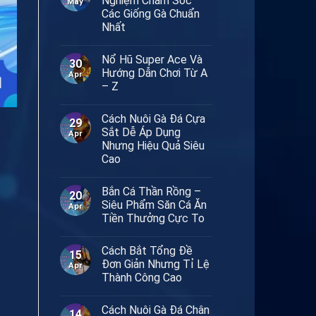
Nghiệm Chăm Sóc
May
Các Giống Gà Chuẩn
Nhất
Nổ Hũ Super Ace Và
30
Hướng Dẫn Chơi Từ A
Apr
– Z
Cách Nuôi Gà Đá Cựa
29
Sắt Dễ Áp Dụng
Apr
Nhưng Hiệu Quả Siêu
Cao
Bắn Cá Thần Rồng –
20
Siêu Phẩm Săn Cá Ăn
Apr
Tiền Thưởng Cực To
Cách Bắt Tổng Đề
15
Đơn Giản Nhưng Tỉ Lệ
Apr
Thành Công Cao
Cách Nuôi Gà Đá Chân
14