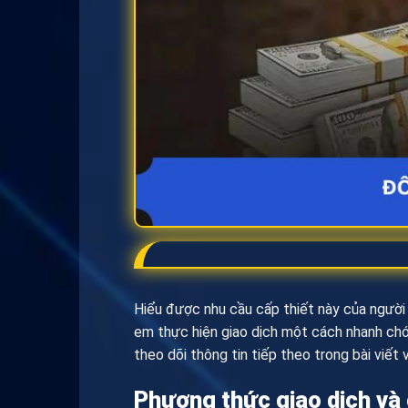
Hiểu được nhu cầu cấp thiết này của người 
em thực hiện giao dịch một cách nhanh chón
theo dõi thông tin tiếp theo trong bài viết
Phương thức giao dịch và 