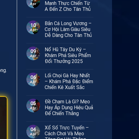
Mạnh Thực Chiến Từ
Apr
A Đến Z Cho Tân Thủ
Bắn Cá Long Vương –
10
Cơ Hội Làm Giàu Siêu
Apr
Dễ Dàng Cho Tân Thủ
Nổ Hũ Tây Du Ký –
09
Khám Phá Siêu Phẩm
Apr
Đổi Thưởng 2025
ông.
Lối Chọi Gà Hay Nhất
06
– Khám Phá Đặc Điểm
Apr
Chiến Kê Xuất Sắc
Đề Chạm Là Gì? Mẹo
05
Hay Áp Dụng Hiệu Quả
Apr
Để Chiến Thắng
Xổ Số Trực Tuyến –
04
Cách Chơi Và Mẹo
Apr