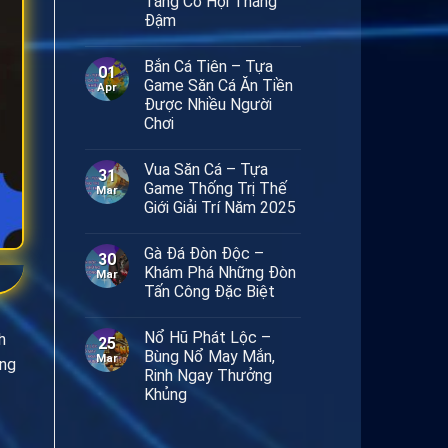
Tăng Cơ Hội Thắng
Đậm
Bắn Cá Tiên – Tựa
01
Game Săn Cá Ăn Tiền
Apr
Được Nhiều Người
Chơi
Vua Săn Cá – Tựa
31
Game Thống Trị Thế
Mar
Giới Giải Trí Năm 2025
Gà Đá Đòn Độc –
30
Khám Phá Những Đòn
Mar
Tấn Công Đặc Biệt
Nổ Hũ Phát Lộc –
h
25
Bùng Nổ May Mắn,
Mar
ùng
Rinh Ngay Thưởng
Khủng