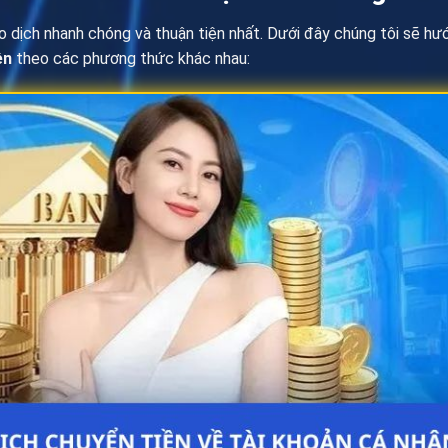
o dịch nhanh chóng và thuận tiện nhất. Dưới đây chúng tôi sẽ hư
ền
theo các phương thức khác nhau: