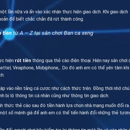
 một lần nữa và ấn vào xác nhận thực hiện giao dịch. Khi giao dịch
khoản để biết chắc chắn đã rút thành công.
 tiền
từ A – Z tại sân chơi Ban ca xeng
hực hiện
rút tiền
thông qua thẻ cào điện thoại. Hiện nay sân chơi 
iettel, Vinaphone, Mobiphone,.. Do đó anh em có thể yên tâm khi
ch:
nhập vào nền tảng cá cược như cách thức trên. Đồng thời nhớ chú
h bị lộ thông tin cá nhân cũng như thông tin giao dịch.
h thức thẻ cào sau đó tiền hành lựa chọn nhà mạng muốn đổi ra.
n một số mệnh giá để anh em có thể tiến hành đổi những thẻ tươn