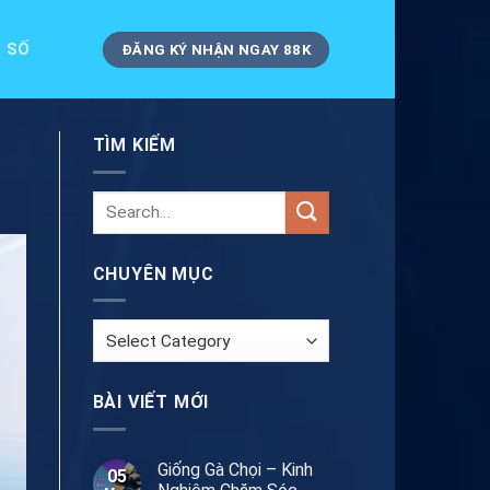
 SỐ
ĐĂNG KÝ NHẬN NGAY 88K
TÌM KIẾM
CHUYÊN MỤC
CHUYÊN
MỤC
BÀI VIẾT MỚI
Giống Gà Chọi – Kinh
05