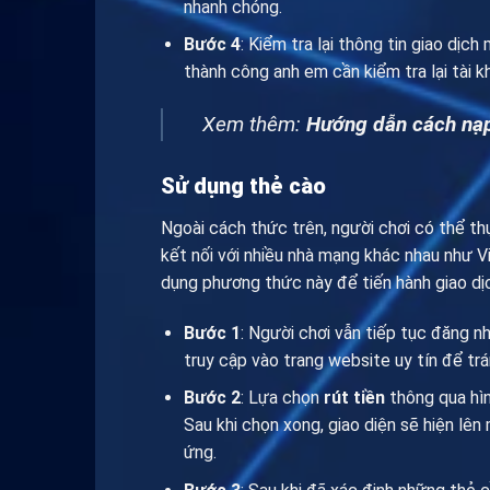
nhanh chóng.
Bước 4
: Kiểm tra lại thông tin giao dịch
thành công anh em cần kiểm tra lại tài 
Xem thêm:
Hướng dẫn cách nạp
Sử dụng thẻ cào
Ngoài cách thức trên, người chơi có thể t
kết nối với nhiều nhà mạng khác nhau như V
dụng phương thức này để tiến hành giao dị
Bước 1
: Người chơi vẫn tiếp tục đăng 
truy cập vào trang website uy tín để trán
Bước 2
: Lựa chọn
rút tiền
thông qua hìn
Sau khi chọn xong, giao diện sẽ hiện lê
ứng.