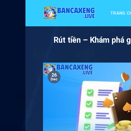
Skip
to
TRANG C
content
Rút tiền – Khám phá gi
26
Dec