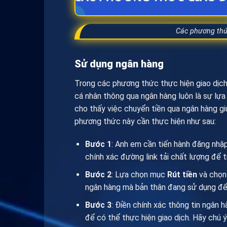
Các phương thức
Sử dụng ngân hàng
Trong các phương thức thực hiện giao dịch t
cá nhân thông qua ngân hàng luôn là sự lựa
cho thấy việc chuyển tiền qua ngân hàng gi
phương thức này cần thực hiện như sau:
Bước 1
: Anh em cần tiến hành đăng nhậ
chính xác đường link tải chất lượng để tr
Bước 2
: Lựa chọn mục
Rút tiền
và chọn 
ngân hàng mà bản thân đang sử dụng để 
Bước 3
: Điền chính xác thông tin ngân h
để có thể thực hiện giao dịch. Hãy chú ý