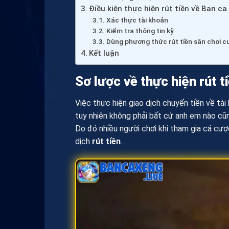
Điều kiện thực hiện rút tiền về Ban c
Xác thực tài khoản
Kiểm tra thông tin kỹ
Dùng phương thức rút tiền sân chơi c
Kết luận
Sơ lược về thực hiện rút t
Việc thực hiện giao dịch chuyển tiền về tà
tuy nhiên không phải bất cứ anh em nào cũn
Do đó nhiều người chơi khi tham gia cá c
dịch
rút tiền
.