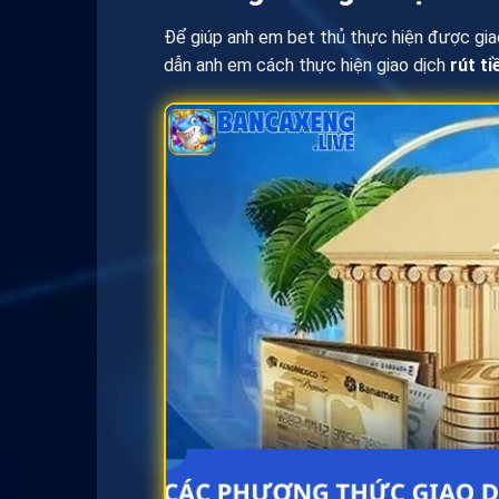
Để giúp anh em bet thủ thực hiện được gia
dẫn anh em cách thực hiện giao dịch
rút ti