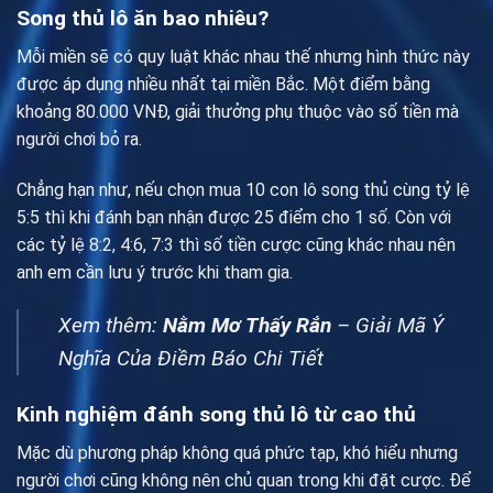
Song thủ lô ăn bao nhiêu?
Mỗi miền sẽ có quy luật khác nhau thế nhưng hình thức này
được áp dụng nhiều nhất tại miền Bắc. Một điểm bằng
khoảng 80.000 VNĐ, giải thưởng phụ thuộc vào số tiền mà
người chơi bỏ ra.
Chẳng hạn như, nếu chọn mua 10 con lô song thủ cùng tỷ lệ
5:5 thì khi đánh bạn nhận được 25 điểm cho 1 số. Còn với
các tỷ lệ 8:2, 4:6, 7:3 thì số tiền cược cũng khác nhau nên
anh em cần lưu ý trước khi tham gia.
Xem thêm:
Nằm Mơ Thấy Rắn
– Giải Mã Ý
Nghĩa Của Điềm Báo Chi Tiết
Kinh nghiệm đánh song thủ lô từ cao thủ
Mặc dù phương pháp không quá phức tạp, khó hiểu nhưng
người chơi cũng không nên chủ quan trong khi đặt cược. Để