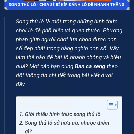
Song thủ lô là một trong những hình thức
chơi lô đề phổ biến và quen thuộc. Phương
pháp giúp người chơi lựa chọn được con
số đẹp nhất trong hàng nghìn con số. Vậy
làm thế nào để bắt lô nhanh chóng và hiệu
quả? Mời các bạn cùng
Ban ca xeng
theo
dõi thông tin chi tiết trong bài viết dưới
đây.
NỘI DUNG CHÍNH
Giới thiệu hình thức song thủ lô
Song thủ lô sở hữu ưu, nhược điểm
gì?