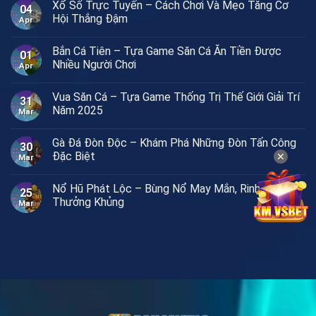
Xổ Số Trực Tuyến – Cách Chơi Và Mẹo Tăng Cơ
04
Hội Thắng Đậm
Apr
Bắn Cá Tiên – Tựa Game Săn Cá Ăn Tiền Được
01
Nhiều Người Chơi
Apr
Vua Săn Cá – Tựa Game Thống Trị Thế Giới Giải Trí
31
Năm 2025
Mar
Gà Đá Đòn Độc – Khám Phá Những Đòn Tấn Công
30
Đặc Biệt
✕
Mar
Nổ Hũ Phát Lộc – Bùng Nổ May Mắn, Rinh Ngay
25
Thưởng Khủng
Mar