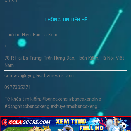
Xổ Số
THÔNG TIN LIÊN HỆ
Thương Hiệu: Ban Ca Xeng
/
78 P. Hai Bà Trưng, Trần Hưng Đạo, Hoàn Kiếm, Hà Nội, Việt
Nam
contact@eyeglassframes.us.com
0977385271
Từ khóa tìm kiếm: #bancaxeng #bancaxenglive
#dangnhapbancaxeng #khuyenmaibancaxeng
×
×
×