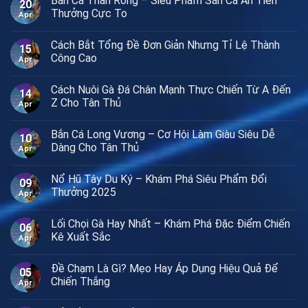
Bắn Cá Thần Rồng – Siêu Phẩm Săn Cá Ăn Tiền
20
Thưởng Cực To
Apr
Cách Bắt Tổng Đề Đơn Giản Nhưng Tỉ Lệ Thành
15
Công Cao
Apr
Cách Nuôi Gà Đá Chân Mạnh Thực Chiến Từ A Đến
14
Z Cho Tân Thủ
Apr
Bắn Cá Long Vương – Cơ Hội Làm Giàu Siêu Dễ
10
Dàng Cho Tân Thủ
Apr
Nổ Hũ Tây Du Ký – Khám Phá Siêu Phẩm Đổi
09
Thưởng 2025
Apr
Lối Chọi Gà Hay Nhất – Khám Phá Đặc Điểm Chiến
06
Kê Xuất Sắc
Apr
Đề Chạm Là Gì? Mẹo Hay Áp Dụng Hiệu Quả Để
05
Chiến Thắng
Apr