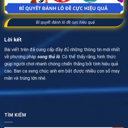
Bí quyết đánh lô đề cực hiệu quả
Lời kết
Bài viết trên đã cung cấp đầy đủ những thông tin mới nhất
về phương pháp
song thủ lô
. Có thể thấy rằng, hình thức
giúp người chơi nhanh chóng chiến thắng bởi tính hiệu quả
cao. Ban ca xeng chúc anh em bắt được nhiều con số may
mắn và trúng lớn nhé.
TÌM KIẾM