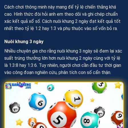
Cách chơi thông minh này mang để tỷ lệ chiến thắng khá
cao. Hình thức đòi hỏi anh em theo dõi và ghi chép chuẩn
xác kết quả xổ số. Cách nuôi khung 2 ngày đạt kết quả tốt
nhất theo tỷ lệ 1:2 hay 1:3 và phụ thuộc vào số vốn bỏ ra.
Nuôi khung 3 ngày
Nhiều chuyên gia cho rằng nuôi khung 3 ngày sẽ đem lại xác
suất trúng thưởng lớn hơn nuôi khung 2 ngày cùng với tỷ lệ
là 1:3:8 hay 1:3:6. Tuy nhiên, người chơi cần đầu tư thời gian
vào công đoạn nghiên cứu, phân tích con số cẩn thận.