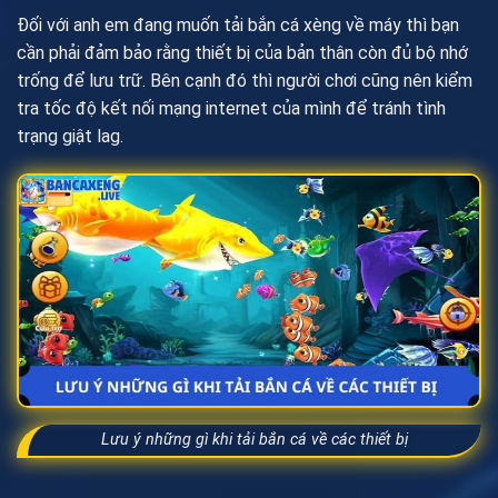
Đối với anh em đang muốn tải bắn cá xèng về máy thì bạn
cần phải đảm bảo rằng thiết bị của bản thân còn đủ bộ nhớ
trống để lưu trữ. Bên cạnh đó thì người chơi cũng nên kiểm
tra tốc độ kết nối mạng internet của mình để tránh tình
trạng giật lag.
Lưu ý những gì khi tải bắn cá về các thiết bị