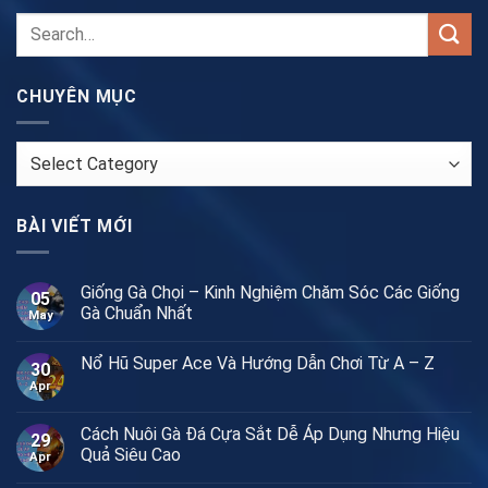
CHUYÊN MỤC
CHUYÊN
MỤC
BÀI VIẾT MỚI
Giống Gà Chọi – Kinh Nghiệm Chăm Sóc Các Giống
05
Gà Chuẩn Nhất
May
Nổ Hũ Super Ace Và Hướng Dẫn Chơi Từ A – Z
30
Apr
Cách Nuôi Gà Đá Cựa Sắt Dễ Áp Dụng Nhưng Hiệu
29
Quả Siêu Cao
Apr