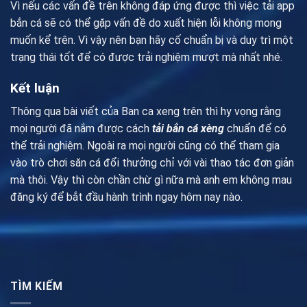
Vì nếu các vấn đề trên không đáp ứng được thì việc tải app
bắn cá sẽ có thể gặp vấn đề do xuất hiện lỗi không mong
muốn kể trên. Vì vậy nên bạn hãy cố chuẩn bị và duy trì một
trạng thái tốt để có được trải nghiệm mượt mà nhất nhé.
Kết luận
Thông qua bài viết của Ban ca xeng trên thì hy vọng rằng
mọi người đã nắm được cách
tải bắn cá xèng
chuẩn để có
thể trải nghiệm. Ngoài ra mọi người cũng có thể tham gia
vào trò chơi săn cá đổi thưởng chỉ với vài thao tác đơn giản
mà thôi. Vậy thì còn chần chừ gì nữa mà anh em không mau
đăng ký để bắt đầu hành trình ngay hôm nay nào.
TÌM KIẾM