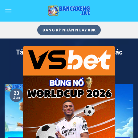
Skip
to
content
ĐĂNG KÝ NHẬN NGAY 88K
Tải Bắn Cá Xèng – Hướng Dẫn Các
×
Thao Tác Tải Game An Toàn
23
Jan