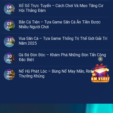
Xổ Số Trực Tuyến – Cách Chơi Và Mẹo Tăng Cơ
04
Hội Thắng Đậm
Apr
Bắn Cá Tiên – Tựa Game Săn Cá Ăn Tiền Được
01
Nhiều Người Chơi
Apr
Vua Săn Cá – Tựa Game Thống Trị Thế Giới Giải Trí
31
Năm 2025
Mar
Gà Đá Đòn Độc – Khám Phá Những Đòn Tấn Công
30
✕
Đặc Biệt
Mar
Nổ Hũ Phát Lộc – Bùng Nổ May Mắn, Rinh Ngay
25
Thưởng Khủng
Mar