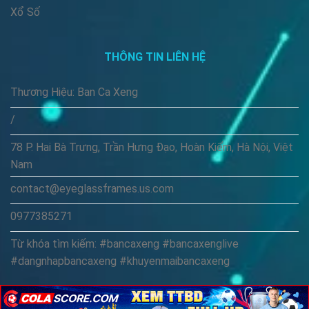
Xổ Số
THÔNG TIN LIÊN HỆ
Thương Hiệu: Ban Ca Xeng
/
78 P. Hai Bà Trưng, Trần Hưng Đạo, Hoàn Kiếm, Hà Nội, Việt
Nam
contact@eyeglassframes.us.com
0977385271
Từ khóa tìm kiếm: #bancaxeng #bancaxenglive
#dangnhapbancaxeng #khuyenmaibancaxeng