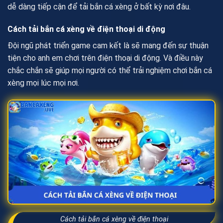
dễ dàng tiếp cận để tải bắn cá xèng ở bất kỳ nơi đâu.
Cách tải bắn cá xèng về điện thoại di động
Đội ngũ phát triển game cam kết là sẽ mang đến sự thuận
tiện cho anh em chơi trên điện thoại di động. Và điều này
chắc chắn sẽ giúp mọi người có thể trải nghiệm chơi bắn cá
xèng mọi lúc mọi nơi.
Cách tải bắn cá xèng về điện thoại