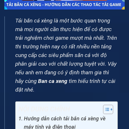
Tải bắn cá xèng là một bước quan trọng
mà mọi người cần thực hiện để có được
trải nghiệm chơi game mượt mà nhất. Trên
thị trường hiện nay có rất nhiều nền tảng
cung cấp các siêu phẩm săn cá với độ
phân giải cao với chất lượng tuyệt vời. Vậy
nếu anh em đang có ý định tham gia thì
hãy cùng
Ban ca xeng
tìm hiểu trình tự cài
đặt nhé.
NỘI DUNG CHÍNH
Hướng dẫn cách tải bắn cá xèng về
máy tính và điện thoại