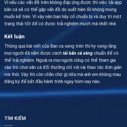
Vì nếu các vấn đề trên không đáp ứng được thì việc tải app
bắn cá sẽ có thể gặp vấn đề do xuất hiện lỗi không mong
muốn kể trên. Vì vậy nên bạn hãy cố chuẩn bị và duy trì một
trạng thái tốt để có được trải nghiệm mượt mà nhất nhé.
Kết luận
Thông qua bài viết của Ban ca xeng trên thì hy vọng rằng
mọi người đã nắm được cách
tải bắn cá xèng
chuẩn để có
thể trải nghiệm. Ngoài ra mọi người cũng có thể tham gia
vào trò chơi săn cá đổi thưởng chỉ với vài thao tác đơn giản
mà thôi. Vậy thì còn chần chừ gì nữa mà anh em không mau
đăng ký để bắt đầu hành trình ngay hôm nay nào.
TÌM KIẾM