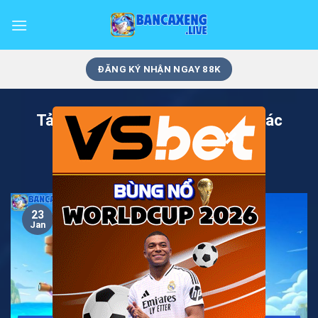
Skip
to
content
ĐĂNG KÝ NHẬN NGAY 88K
Tải Bắn Cá Xèng – Hướng Dẫn Các
×
Thao Tác Tải Game An Toàn
23
Jan