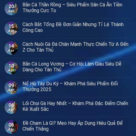
Bắn Cá Thần Rồng – Siêu Phẩm Săn Cá Ăn Tiền
20
Thưởng Cực To
Apr
Cách Bắt Tổng Đề Đơn Giản Nhưng Tỉ Lệ Thành
15
Công Cao
Apr
Cách Nuôi Gà Đá Chân Mạnh Thực Chiến Từ A Đến
14
Z Cho Tân Thủ
Apr
Bắn Cá Long Vương – Cơ Hội Làm Giàu Siêu Dễ
10
Dàng Cho Tân Thủ
Apr
Nổ Hũ Tây Du Ký – Khám Phá Siêu Phẩm Đổi
09
Thưởng 2025
Apr
Lối Chọi Gà Hay Nhất – Khám Phá Đặc Điểm Chiến
06
Kê Xuất Sắc
Apr
Đề Chạm Là Gì? Mẹo Hay Áp Dụng Hiệu Quả Để
05
Chiến Thắng
Apr