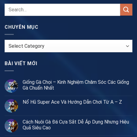
CHUYÊN MỤC
CHUYÊN
MỤC
BÀI VIẾT MỚI
Giống Gà Chọi – Kinh Nghiệm Chăm Sóc Các Giống
05
Gà Chuẩn Nhất
May
Nổ Hũ Super Ace Và Hướng Dẫn Chơi Từ A – Z
30
Apr
Cách Nuôi Gà Đá Cựa Sắt Dễ Áp Dụng Nhưng Hiệu
29
Quả Siêu Cao
Apr