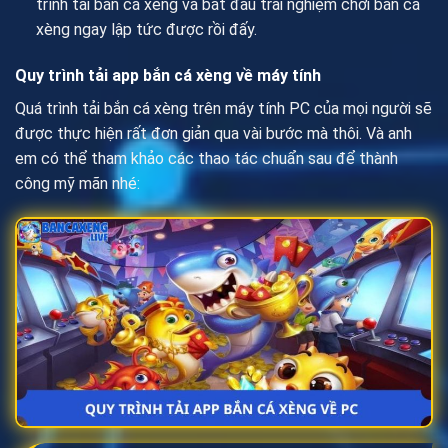
trình tải bắn cá xèng và bắt đầu trải nghiệm chơi bắn cá
xèng ngay lập tức được rồi đấy.
Quy trình tải app bắn cá xèng về máy tính
Quá trình tải bắn cá xèng trên máy tính PC của mọi người sẽ
được thực hiện rất đơn giản qua vài bước mà thôi. Và anh
em có thể tham khảo các thao tác chuẩn sau để thành
công mỹ mãn nhé: