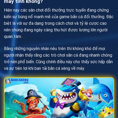
máy tính không?
Hiện nay các sân chơi đổi thưởng trực tuyến đang chứng
kiến sự bùng nổ mạnh mẽ của game bắn cá đổi thưởng. Đặc
biệt là với sự đa dạng trong cách chơi và tỷ lệ cược cao
nên chúng đang ngày càng thu hút được lượng lớn người
quan tâm.
Bằng những nguyên nhân nêu trên thì không khó để mọi
người nhận thấy rằng các trò chơi săn cá đang nhanh chóng
trở nên phổ biến. Cũng chính điều này cho thấy sức hấp dẫn
và sự tiện lợi khi bạn tải bắn cá xèng về máy.