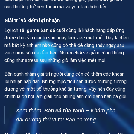
săn thưởng trở nên thoải mái và yên tâm hơn đấy.
Giải trí và kiếm lợi nhuận
Lợi ích
tải game bắn cá
cuối cùng là khách hàng đáp ứng
được nhu cầu giải trí sau ngày làm việc mệt mỏi. Đây là điều
mà bất kỳ anh em nào cũng có thể dễ dàng thấy ngay sau
ván game săn cá đầu tiên. Người chơi sẽ giảm căng thẳng
cũng như stress sau những giờ làm việc mệt mỏi.
Bên cạnh nhằm giải trí người dùng còn có thêm các khoản
lợi nhuận hấp dẫn. Những mục tiêu săn được thường tương
đương với một số thưởng khá ấn tượng. Vậy nên đây cũng
chính là cơ hội làm giàu cho những anh em đánh bắn cá giỏi.
Xem thêm:
Bắn cá rùa xanh
– Khám phá
đại dương thú vị tại Ban ca xeng