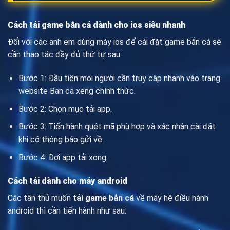
Cách tải game bắn cá dành cho ios siêu nhanh
Đối với các anh em dùng máy ios để cài đặt game bắn cá sẽ
cần thao tác đầy đủ thứ tự sau:
Bước 1: Đầu tiên mọi người cần truy cập nhanh vào trang
website Ban ca xeng chính thức.
Bước 2: Chọn mục tải app.
Bước 3: Tiến hành quét mã phù hợp và xác nhận cài đặt
khi có thông báo gửi về.
Bước 4: Đợi app tải xong.
Cách tải dành cho máy android
Các tân thủ muốn
tải game bắn cá
về máy hệ điều hành
android thì cần tiến hành như sau: