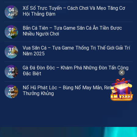
Xổ Số Trực Tuyến – Cách Chơi Và Mẹo Tăng Cơ
04
Hội Thắng Đậm
Apr
Bắn Cá Tiên – Tựa Game Săn Cá Ăn Tiền Được
01
Nhiều Người Chơi
Apr
Vua Săn Cá – Tựa Game Thống Trị Thế Giới Giải Trí
31
Năm 2025
Mar
Gà Đá Đòn Độc – Khám Phá Những Đòn Tấn Công
30
✕
Đặc Biệt
Mar
Nổ Hũ Phát Lộc – Bùng Nổ May Mắn, Rinh Ngay
25
Thưởng Khủng
Mar