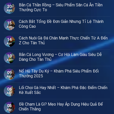
Bắn Cá Thần Rồng – Siêu Phẩm Săn Cá Ăn Tiền
20
Thưởng Cực To
Apr
Cách Bắt Tổng Đề Đơn Giản Nhưng Tỉ Lệ Thành
15
Công Cao
Apr
Cách Nuôi Gà Đá Chân Mạnh Thực Chiến Từ A Đến
14
Z Cho Tân Thủ
Apr
Bắn Cá Long Vương – Cơ Hội Làm Giàu Siêu Dễ
10
Dàng Cho Tân Thủ
Apr
Nổ Hũ Tây Du Ký – Khám Phá Siêu Phẩm Đổi
09
Thưởng 2025
Apr
Lối Chọi Gà Hay Nhất – Khám Phá Đặc Điểm Chiến
06
Kê Xuất Sắc
Apr
Đề Chạm Là Gì? Mẹo Hay Áp Dụng Hiệu Quả Để
05
Chiến Thắng
Apr