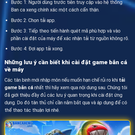
Bước 1: Người dùng trước tiên truy cập vào hệ thống
Ban ca xeng chính xác một cách cẩn thận.
Bước 2: Chọn tải app.
Bước 3: Tiếp theo tiến hành quét mã phù hợp và vào
phần cài đặt của máy để xác nhận tải từ nguồn không rõ.
Bước 4: Đợi app tải xong.
Những lưu ý cần biết khi cài đặt game bắn cá
về máy
Các tân binh mới nhập môn nếu muốn hạn chế rủi ro khi
tải
game bắn cá
nhất thì hãy xem qua nội dung sau. Chúng tôi
đã giới thiệu đầy đủ các lưu ý quan trọng khi cài đặt ứng
dụng. Do đó tân thủ chỉ cần nắm bắt qua và áp dụng để có
thể thao tác thuận lợi nhé.