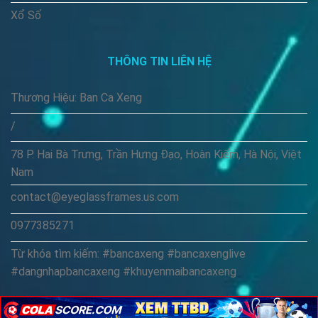
Xổ Số
THÔNG TIN LIÊN HỆ
Thương Hiệu: Ban Ca Xeng
/
78 P. Hai Bà Trưng, Trần Hưng Đạo, Hoàn Kiếm, Hà Nội, Việt
Nam
contact@eyeglassframes.us.com
0977385271
Từ khóa tìm kiếm: #bancaxeng #bancaxenglive
#dangnhapbancaxeng #khuyenmaibancaxeng