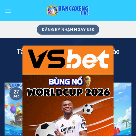
Skip
to
content
ĐĂNG KÝ NHẬN NGAY 88K
Tải Game Bắn Cá – Tổng Hợp Các
×
Lợi Ích Hội Viên Nhận Được
27
Dec