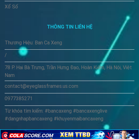
Xổ Số
THÔNG TIN LIÊN HỆ
Thương Hiệu: Ban Ca Xeng
/
78 P. Hai Bà Trưng, Trần Hưng Đạo, Hoàn Kiếm, Hà Nội, Việt
Nam
contact@eyeglassframes.us.com
0977385271
Từ khóa tìm kiếm: #bancaxeng #bancaxenglive
#dangnhapbancaxeng #khuyenmaibancaxeng