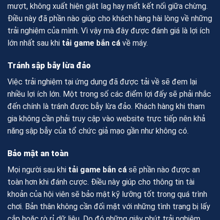
mượt, không xuất hiện giật lag hay mất kết nối giữa chừng.
Điều này đã phần nào giúp cho khách hàng hài lòng về những
trải nghiệm của mình. Vì vậy mà đây được đánh giá là lợi ích
lớn nhất sau khi
tải game bắn cá
về máy.
Tránh sập bẫy lừa đảo
Việc trải nghiệm tại ứng dụng đã được tải về sẽ đem lại
nhiều lợi ích lớn. Một trong số các điểm lợi đấy sẽ phải nhắc
đến chính là tránh được bẫy lừa đảo. Khách hàng khi tham
gia không cần phải truy cập vào website trực tiếp nên khả
năng sập bẫy của tổ chức giả mạo gần như không có.
Bảo mật an toàn
Mọi người sau khi
tải game bắn cá
sẽ phần nào được an
toàn hơn khi đánh cược. Điều này giúp cho thông tin tài
khoản của hội viên sẽ bảo mật kỹ lưỡng tốt trong quá trình
chơi. Bản thân không cần đối mặt với những tình trạng bị lấy
cắp hoặc rò rỉ dữ liệu. Do đó những giây phút trải nghiệm