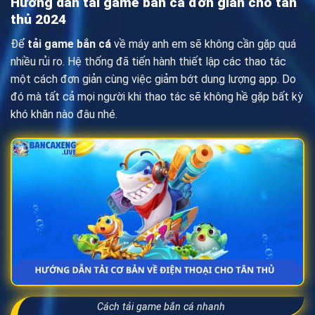
Hướng dẫn tải game bắn cá đơn giản cho tân
thủ 2024
Để
tải game bắn cá
về máy anh em sẽ không cần gặp quá
nhiều rủi ro. Hệ thống đã tiến hành thiết lập các thao tác
một cách đơn giản cùng việc giảm bớt dung lượng app. Do
đó mà tất cả mọi người khi thao tác sẽ không hề gặp bất kỳ
khó khăn nào đâu nhé.
Cách tải game bắn cá nhanh