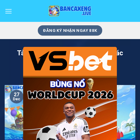
Skip
to
content
ĐĂNG KÝ NHẬN NGAY 88K
Tải Game Bắn Cá – Tổng Hợp Các
×
Lợi Ích Hội Viên Nhận Được
27
Dec