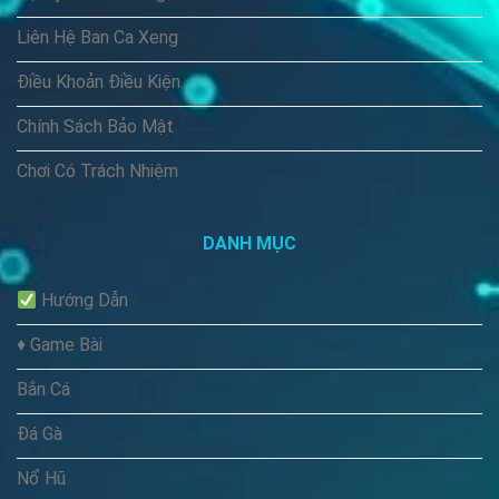
Liên Hệ Ban Ca Xeng
Điều Khoản Điều Kiện
Chính Sách Bảo Mật
Chơi Có Trách Nhiệm
DANH MỤC
Hướng Dẫn
♦️ Game Bài
Bắn Cá
Đá Gà
Nổ Hũ