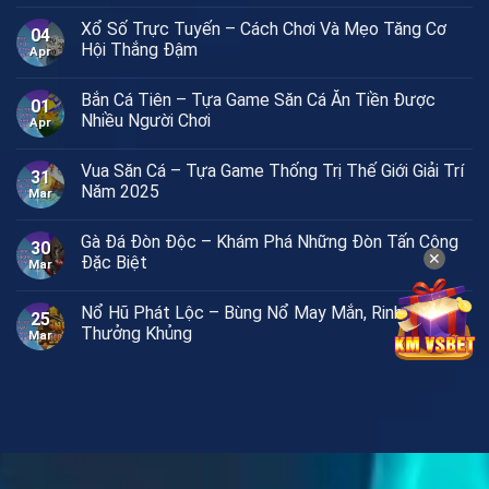
Xổ Số Trực Tuyến – Cách Chơi Và Mẹo Tăng Cơ
04
Hội Thắng Đậm
Apr
Bắn Cá Tiên – Tựa Game Săn Cá Ăn Tiền Được
01
Nhiều Người Chơi
Apr
Vua Săn Cá – Tựa Game Thống Trị Thế Giới Giải Trí
31
Năm 2025
Mar
Gà Đá Đòn Độc – Khám Phá Những Đòn Tấn Công
30
✕
Đặc Biệt
Mar
Nổ Hũ Phát Lộc – Bùng Nổ May Mắn, Rinh Ngay
25
Thưởng Khủng
Mar