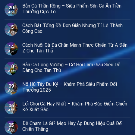
Bắn Cá Thần Rồng – Siêu Phẩm Săn Cá Ăn Tiền
20
Thưởng Cực To
Apr
Cách Bắt Tổng Đề Đơn Giản Nhưng Tỉ Lệ Thành
15
Công Cao
Apr
Cách Nuôi Gà Đá Chân Mạnh Thực Chiến Từ A Đến
14
Z Cho Tân Thủ
Apr
Bắn Cá Long Vương – Cơ Hội Làm Giàu Siêu Dễ
10
Dàng Cho Tân Thủ
Apr
Nổ Hũ Tây Du Ký – Khám Phá Siêu Phẩm Đổi
09
Thưởng 2025
Apr
Lối Chọi Gà Hay Nhất – Khám Phá Đặc Điểm Chiến
06
Kê Xuất Sắc
Apr
Đề Chạm Là Gì? Mẹo Hay Áp Dụng Hiệu Quả Để
05
Chiến Thắng
Apr