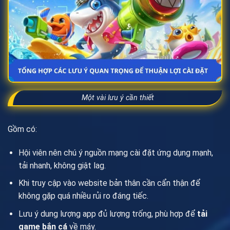
Một vài lưu ý cần thiết
Gồm có:
Hội viên nên chú ý nguồn mạng cài đặt ứng dụng mạnh,
tải nhanh, không giật lag.
Khi truy cập vào website bản thân cần cẩn thận để
không gặp quá nhiều rủi ro đáng tiếc.
Lưu ý dung lượng app đủ lượng trống, phù hợp để
tải
game bắn cá
về máy.