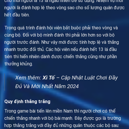
cho mỗi người là 13 lá ngẫu nhiên để sử dụng. Nhiệm vụ mỗi
người là đánh hợp lệ theo vòng sao cho số lượng quân được
hết đầu tiên.
Trong quá trình đánh hội viên bắt buộc phải theo vòng và
cùng bộ. Đối với bộ mình đánh thì phải lớn hơn so với bộ
người trước đánh. Như vậy mới được tính hợp lệ và thắng
nhanh trước đối thủ. Các hội viên nếu đánh hết 13 lá đầu
tiên thì hiển nhiên dành được chiến thắng cũng như phần
thưởng khủng.
Xem thêm:
Xì Tố
– Cập Nhật Luật Chơi Đầy
Đủ Và Mới Nhất Năm 2024
Quy định thắng trắng
Trong game bài tiến lên miền Nam thì người chơi có thể
chiến thắng nhanh với bộ bài mạnh. Đây được gọi là trường
hợp thắng trắng với đầy đủ những quân thuộc các bộ sau: