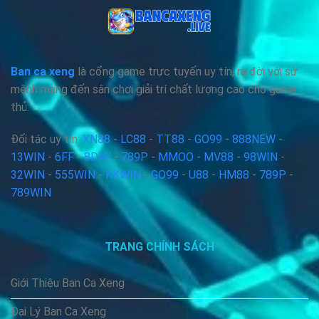
Ban ca xeng
là cổng game trực tuyến uy tín, ra đời với sứ
mệnh mang đến sân chơi giải trí chất lượng cao cho game
thủ.
Đối tác uy tín:
XN88
-
LC88
-
TT88
-
GO99
-
888NEW
-
13WIN
-
6FF
-
8DAY
-
789P
-
MMOO
-
MV88
-
98WIN
-
32WIN
-
555WIN
-
KKWIN
-
GO99
-
U88
-
HM88
-
789P
-
789WIN
TRANG CHÍNH SÁCH
Giới Thiệu Ban Ca Xeng
Đại Lý Ban Ca Xeng