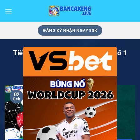
Skip
to
content
ĐĂNG KÝ NHẬN NGAY 88K
Tiến Lên Miền Nam – Lựa Chọn Số 1
×
Của Các Tân Binh Mới Chơi
02
Feb