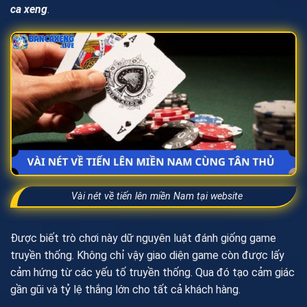
ca xeng
.
Vài nét về tiến lên miền Nam tại website
Được biết trò chơi này dữ nguyên luật đánh giống game
truyền thống. Không chỉ vậy giao diện game còn được lấy
cảm hứng từ các yếu tố truyền thống. Qua đó tạo cảm giác
gần gũi và tỷ lệ thắng lớn cho tất cả khách hàng.