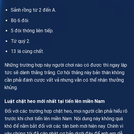
Sảnh rồng từ 2 đến A.
Bộ 6 đôi.
5 đôi thông liên tiếp.
Tứ quý 2.
13 lá cùng chất.
Những trường hợp này người chơi nào có được thì ngay lập
tức sẽ dành thắng trắng. Cơ hội thắng này bản thân không
cần phải đánh cược vất vả nhưng vẫn có thể nhận thưởng
khủng.
Luật chặt heo mới nhất tại tiến lên miền Nam
Đối với các trường hợp chặt heo, mọi người cần phải hiểu rõ
trước khi chơi tiến lên miền Nam. Nội dung này không quá
khó để nắm bắt đối với các tân binh mới hiện nay. Chính vì
vậy chúng tôi đã cập nhật cơ bản dưới đây để anh em dễ