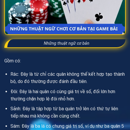
Những thuật ngữ cơ bản
Gồm có:
Rác: Đây là từ chỉ các quân không thể kết hợp tạo thành
bộ, do đó thường được đánh đầu tiên.
Đôi: Đây là hai quân có cùng giá trị về số, đối lớn hơn
thường chặn hợp lệ đôi nhỏ hơn.
Sảnh: Đây là tập hợp từ ba quân trở lên có thứ tự liên
tiếp nhau mà không cần cùng chất.
Sám: Đây là ba lá có chung giá trị số, ví dụ như ba quân 5