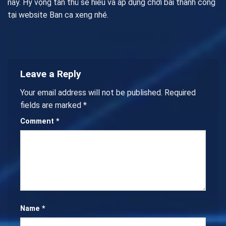
nay. Hy vọng tân thủ sẽ hiểu và áp dụng chơi bài thành công
tại website Ban ca xeng nhé.
Leave a Reply
Your email address will not be published.
Required
fields are marked
*
Comment
*
Name
*