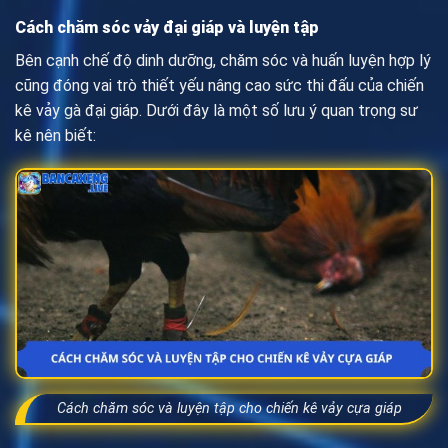
Cách chăm sóc vảy đại giáp và luyện tập
Bên cạnh chế độ dinh dưỡng, chăm sóc và huấn luyện hợp lý
cũng đóng vai trò thiết yếu nâng cao sức thi đấu của chiến
kê vảy gà đại giáp. Dưới đây là một số lưu ý quan trọng sư
kê nên biết:
Cách chăm sóc và luyện tập cho chiến kê vảy cựa giáp