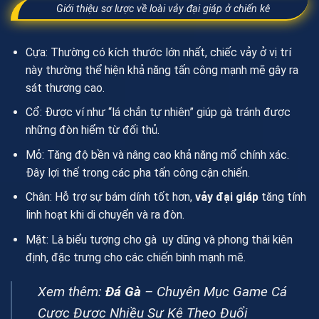
Giới thiệu sơ lược về loài vảy đại giáp ở chiến kê
Cựa: Thường có kích thước lớn nhất, chiếc vảy ở vị trí
này thường thể hiện khả năng tấn công mạnh mẽ gây ra
sát thương cao.
Cổ: Được ví như “lá chắn tự nhiên” giúp gà tránh được
những đòn hiểm từ đối thủ.
Mỏ: Tăng độ bền và nâng cao khả năng mổ chính xác.
Đây lợi thế trong các pha tấn công cận chiến.
Chân: Hỗ trợ sự bám dính tốt hơn,
vảy đại giáp
tăng tính
linh hoạt khi di chuyển và ra đòn.
Mặt: Là biểu tượng cho gà uy dũng và phong thái kiên
định, đặc trưng cho các chiến binh mạnh mẽ.
Xem thêm:
Đá Gà
– Chuyên Mục Game Cá
Cược Được Nhiều Sư Kê Theo Đuổi