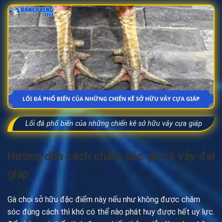
Lối đá phổ biến của những chiến kê sở hữu vảy cựa giáp
Hướng dẫn cách chăm sóc gà có vảy đại
giáp
Gà chọi sở hữu đặc điểm này nếu như không được chăm
sóc đúng cách thì khó có thể nào phát huy được hết uy lực.