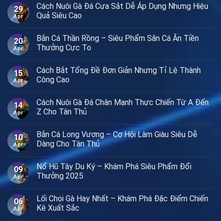
Cách Nuôi Gà Đá Cựa Sắt Dễ Áp Dụng Nhưng Hiệu
29
Quả Siêu Cao
Apr
Bắn Cá Thần Rồng – Siêu Phẩm Săn Cá Ăn Tiền
20
Thưởng Cực To
Apr
Cách Bắt Tổng Đề Đơn Giản Nhưng Tỉ Lệ Thành
15
Công Cao
Apr
Cách Nuôi Gà Đá Chân Mạnh Thực Chiến Từ A Đến
14
Z Cho Tân Thủ
Apr
Bắn Cá Long Vương – Cơ Hội Làm Giàu Siêu Dễ
10
Dàng Cho Tân Thủ
Apr
Nổ Hũ Tây Du Ký – Khám Phá Siêu Phẩm Đổi
09
Thưởng 2025
Apr
Lối Chọi Gà Hay Nhất – Khám Phá Đặc Điểm Chiến
06
Kê Xuất Sắc
Apr