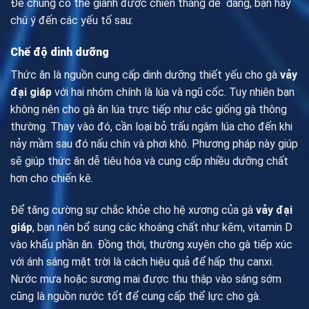
Để chúng có thể giành được chiến thắng dễ dàng, bạn hãy
chú ý đến các yếu tố sau:
Chế độ dinh dưỡng
Thức ăn là nguồn cung cấp dinh dưỡng thiết yếu cho gà
vảy
đại giáp
với hai nhóm chính là lúa và ngũ cốc. Tuy nhiên bạn
không nên cho gà ăn lúa trực tiếp như các giống gà thông
thường. Thay vào đó, cần loại bỏ trấu ngâm lúa cho đến khi
nảy mầm sau đó nấu chín và phơi khô. Phương pháp này giúp
sẽ giúp thức ăn dễ tiêu hóa và cung cấp nhiều dưỡng chất
hơn cho chiến kê.
Để tăng cường sự chắc khỏe cho hệ xương của gà
vảy đại
giáp
, bạn nên bổ sung các khoáng chất như kẽm, vitamin D
vào khẩu phần ăn. Đồng thời, thường xuyên cho gà tiếp xúc
với ánh sáng mặt trời là cách hiệu quả để hấp thụ canxi.
Nước mưa hoặc sương mai được thu thập vào sáng sớm
cũng là nguồn nước tốt để cung cấp thể lực cho gà.