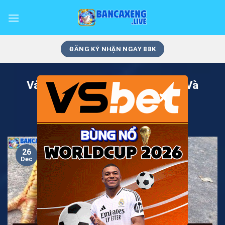
Skip
to
content
ĐĂNG KÝ NHẬN NGAY 88K
Vảy Đại Giáp – Cách Nhận Diện Và
×
Chăm Sóc Tốt Chiến Kê
26
Dec