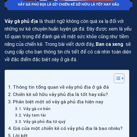
Vảy gà phủ địa
là thuật ngữ không còn quá xa lạ đối với
những sư kê chuyên huấn luyện gà đá. Đây được xem là yếu
tố quan trọng để đánh giá về mặt sức khỏe cũng như tiềm
năng của chiến kê. Trong bài viết dưới đây,
Ban ca xeng
sẽ
cung cấp cho bạn thông tin chi tiết để có cái nhìn toàn diện
về đặc điểm đặc biệt này ở gà đá.
NỘI DUNG CHÍNH
Thông tin tổng quan về vảy phủ địa ở gà đá
Chiến kê sở hữu vảy phủ địa là tốt hay xấu?
Phân biệt một số vảy gà phủ địa hiện nay
Vảy gà cơ bản
Vảy tam tài
Vảy gà phủ địa tứ quý
Giá của một chiến kê có vảy phủ địa là bao nhiêu?
Lời kết