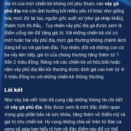
Giá trị của một chiến kê không chỉ phụ thuộc vào
vảy gà
phủ địa
mà còn ảnh hưởng bởi nhiều yếu tố khác như giống
loài, mức độ lai tạo, nguồn gốc xuất xứ (như gà nhập khẩu),
thành tích thi đấu,… Tuy nhiên vảy phủ địa gà được xem là
điểm cổng lớn để tăng giá trị. Với những chiến kê chỉ có
một hoặc hai vảy phủ địa, mức giá thường không chênh lệch
đáng kể so với giá ban đầu. Tuy nhiên, đối với những con có
ba vảy liên tiếp, giá trị của chúng thường tăng thêm từ 1
đến 2 triệu đồng. Riêng với các chiến kê sở hữu bốn hoặc
năm vảy phủ địa liền kề thường được định giá cao hơn từ 4-
5 triệu đồng so với những chiến kê thông thường.
Lời kết
Như vậy, bài viết trên đã cung cấp những thông tin chi tiết
về
vảy gà phủ địa
.
Đây được xem là một đặc điểm quan
trọng góp phần bảo vệ sức khỏe, tăng thêm vẻ thẩm mỹ và
giá trị cho chiến kê. Hy vọng những chia sẻ trên từ Ban ca
xeng sẽ giúp bạn hiểu rõ hơn về đặc điểm này để có thể