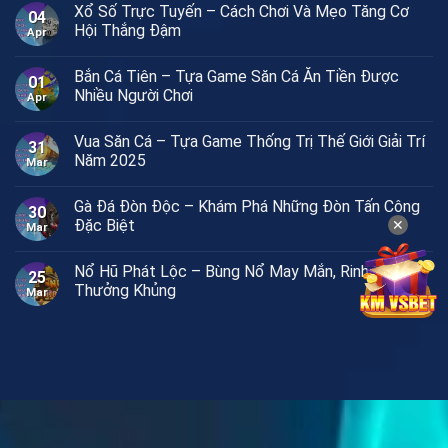
Xổ Số Trực Tuyến – Cách Chơi Và Mẹo Tăng Cơ
04
Hội Thắng Đậm
Apr
Bắn Cá Tiên – Tựa Game Săn Cá Ăn Tiền Được
01
Nhiều Người Chơi
Apr
Vua Săn Cá – Tựa Game Thống Trị Thế Giới Giải Trí
31
Năm 2025
Mar
Gà Đá Đòn Độc – Khám Phá Những Đòn Tấn Công
30
Đặc Biệt
✕
Mar
Nổ Hũ Phát Lộc – Bùng Nổ May Mắn, Rinh Ngay
25
Thưởng Khủng
Mar