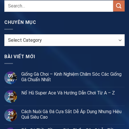
CHUYÊN MỤC
CHUYÊN
MỤC
BÀI VIẾT MỚI
Giống Gà Chọi – Kinh Nghiệm Chăm Sóc Các Giống
05
Gà Chuẩn Nhất
May
Nổ Hũ Super Ace Và Hướng Dẫn Chơi Từ A – Z
30
Apr
Cách Nuôi Gà Đá Cựa Sắt Dễ Áp Dụng Nhưng Hiệu
29
Quả Siêu Cao
Apr