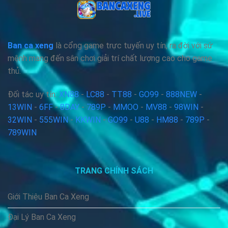
Ban ca xeng
là cổng game trực tuyến uy tín, ra đời với sứ
mệnh mang đến sân chơi giải trí chất lượng cao cho game
thủ.
Đối tác uy tín:
XN88
-
LC88
-
TT88
-
GO99
-
888NEW
-
13WIN
-
6FF
-
8DAY
-
789P
-
MMOO
-
MV88
-
98WIN
-
32WIN
-
555WIN
-
KKWIN
-
GO99
-
U88
-
HM88
-
789P
-
789WIN
TRANG CHÍNH SÁCH
Giới Thiệu Ban Ca Xeng
Đại Lý Ban Ca Xeng