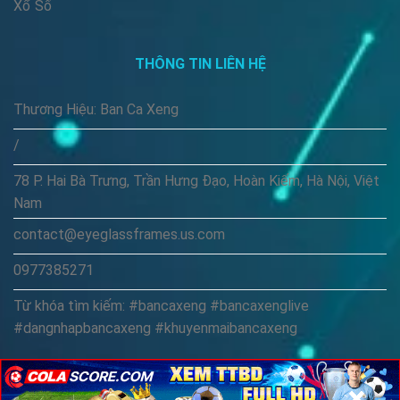
Xổ Số
THÔNG TIN LIÊN HỆ
Thương Hiệu: Ban Ca Xeng
/
78 P. Hai Bà Trưng, Trần Hưng Đạo, Hoàn Kiếm, Hà Nội, Việt
Nam
contact@eyeglassframes.us.com
0977385271
Từ khóa tìm kiếm: #bancaxeng #bancaxenglive
#dangnhapbancaxeng #khuyenmaibancaxeng
×
×
×