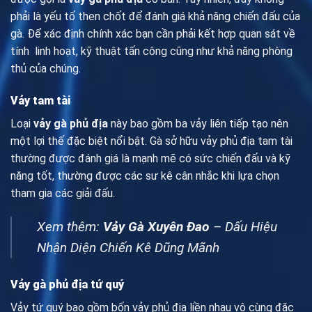
phải là yếu tố then chốt để đánh giá khả năng chiến đấu của
gà. Để xác định chính xác bạn cần phải kết hợp quan sát về
tính linh hoạt, kỹ thuật tấn công cũng như khả năng phòng
thủ của chúng.
Vảy tam tài
Loại
vảy gà phủ địa
này bao gồm ba vảy liên tiếp tạo nên
một lợi thế đặc biệt nổi bật. Gà sở hữu vảy phủ địa tam tài
thường được đánh giá là mạnh mẽ có sức chiến đấu và kỹ
năng tốt, thường được các sư kê cân nhắc khi lựa chọn
tham gia các giải đấu.
Xem thêm:
Vảy Gà Xuyên Đao
– Dấu Hiệu
Nhận Diện Chiến Kê Dũng Mãnh
Vảy gà phủ địa tứ quý
Vảy tứ quý bao gồm bốn vảy phủ địa liền nhau vô cùng đặc