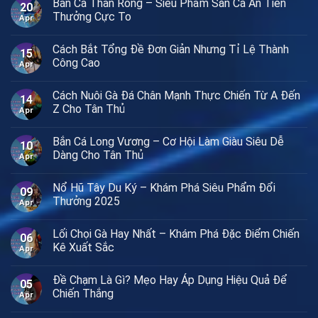
Bắn Cá Thần Rồng – Siêu Phẩm Săn Cá Ăn Tiền
20
Thưởng Cực To
Apr
Cách Bắt Tổng Đề Đơn Giản Nhưng Tỉ Lệ Thành
15
Công Cao
Apr
Cách Nuôi Gà Đá Chân Mạnh Thực Chiến Từ A Đến
14
Z Cho Tân Thủ
Apr
Bắn Cá Long Vương – Cơ Hội Làm Giàu Siêu Dễ
10
Dàng Cho Tân Thủ
Apr
Nổ Hũ Tây Du Ký – Khám Phá Siêu Phẩm Đổi
09
Thưởng 2025
Apr
Lối Chọi Gà Hay Nhất – Khám Phá Đặc Điểm Chiến
06
Kê Xuất Sắc
Apr
Đề Chạm Là Gì? Mẹo Hay Áp Dụng Hiệu Quả Để
05
Chiến Thắng
Apr