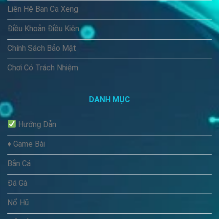
Liên Hệ Ban Ca Xeng
Điều Khoản Điều Kiện
Chính Sách Bảo Mật
Chơi Có Trách Nhiệm
DANH MỤC
Hướng Dẫn
♦️ Game Bài
Bắn Cá
Đá Gà
Nổ Hũ