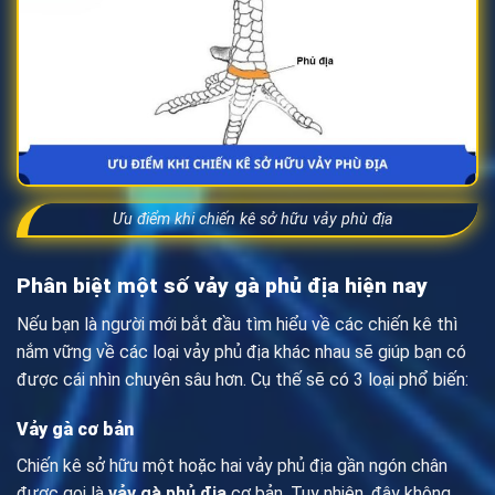
Ưu điểm khi chiến kê sở hữu vảy phù địa
Phân biệt một số vảy gà phủ địa hiện nay
Nếu bạn là người mới bắt đầu tìm hiểu về các chiến kê thì
nắm vững về các loại vảy phủ địa khác nhau sẽ giúp bạn có
được cái nhìn chuyên sâu hơn. Cụ thế sẽ có 3 loại phổ biến:
Vảy gà cơ bản
Chiến kê sở hữu một hoặc hai vảy phủ địa gần ngón chân
được gọi là
vảy gà phủ địa
cơ bản. Tuy nhiên, đây không