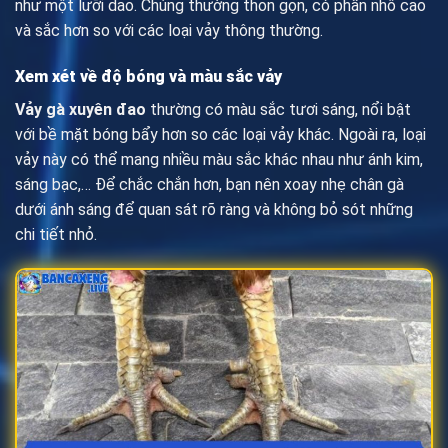
như một lưỡi dao. Chúng thường thon gọn, có phần nhô cao
và sắc hơn so với các loại vảy thông thường.
Xem xét về độ bóng và màu sắc vảy
Vảy gà xuyên đao
thường có màu sắc tươi sáng, nổi bật
với bề mặt bóng bẩy hơn so các loại vảy khác. Ngoài ra, loại
vảy này có thể mang nhiều màu sắc khác nhau như ánh kim,
sáng bạc,… Để chắc chắn hơn, bạn nên xoay nhẹ chân gà
dưới ánh sáng để quan sát rõ ràng và không bỏ sót những
chi tiết nhỏ.