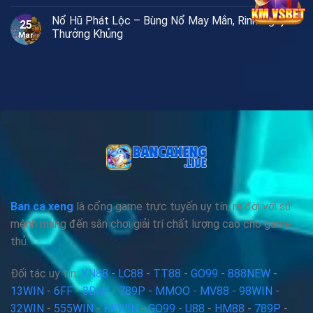
Nổ Hũ Phát Lộc – Bùng Nổ May Mắn, Rinh Ngay
25
Thưởng Khủng
Mar
Ban ca xeng
là cổng game trực tuyến uy tín, ra đời với sứ
mệnh mang đến sân chơi giải trí chất lượng cao cho game
thủ.
Đối tác uy tín:
XN88
-
LC88
-
TT88
-
GO99
-
888NEW
-
13WIN
-
6FF
-
8DAY
-
789P
-
MMOO
-
MV88
-
98WIN
-
32WIN
-
555WIN
-
KKWIN
-
GO99
-
U88
-
HM88
-
789P
-