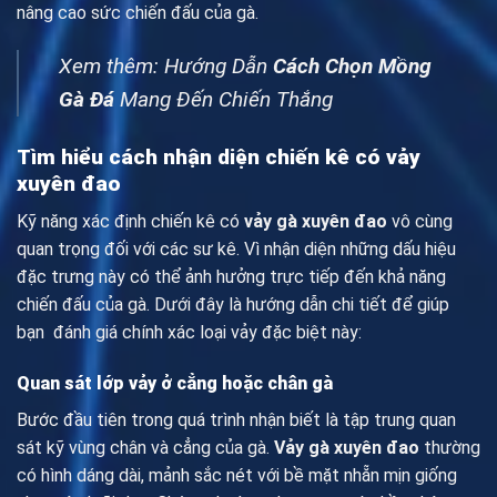
nâng cao sức chiến đấu của gà.
Xem thêm: Hướng Dẫn
Cách Chọn Mồng
Gà Đá
Mang Đến Chiến Thắng
Tìm hiểu cách nhận diện chiến kê có vảy
xuyên đao
Kỹ năng xác định chiến kê có
vảy gà xuyên đao
vô cùng
quan trọng đối với các sư kê. Vì nhận diện những dấu hiệu
đặc trưng này có thể ảnh hưởng trực tiếp đến khả năng
chiến đấu của gà. Dưới đây là hướng dẫn chi tiết để giúp
bạn đánh giá chính xác loại vảy đặc biệt này:
Quan sát lớp vảy ở cẳng hoặc chân gà
Bước đầu tiên trong quá trình nhận biết là tập trung quan
sát kỹ vùng chân và cẳng của gà.
Vảy gà xuyên đao
thường
có hình dáng dài, mảnh sắc nét với bề mặt nhẵn mịn giống