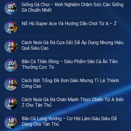
Giống Gà Chọi – Kinh Nghiệm Chăm Sóc Các Giống
05
Gà Chuẩn Nhất
May
Nổ Hũ Super Ace Và Hướng Dẫn Chơi Từ A – Z
30
Apr
Cách Nuôi Gà Đá Cựa Sắt Dễ Áp Dụng Nhưng Hiệu
29
Quả Siêu Cao
Apr
Bắn Cá Thần Rồng – Siêu Phẩm Săn Cá Ăn Tiền
20
Thưởng Cực To
Apr
Cách Bắt Tổng Đề Đơn Giản Nhưng Tỉ Lệ Thành
15
Công Cao
Apr
Cách Nuôi Gà Đá Chân Mạnh Thực Chiến Từ A Đến
14
Z Cho Tân Thủ
Apr
Bắn Cá Long Vương – Cơ Hội Làm Giàu Siêu Dễ
10
Dàng Cho Tân Thủ
Apr