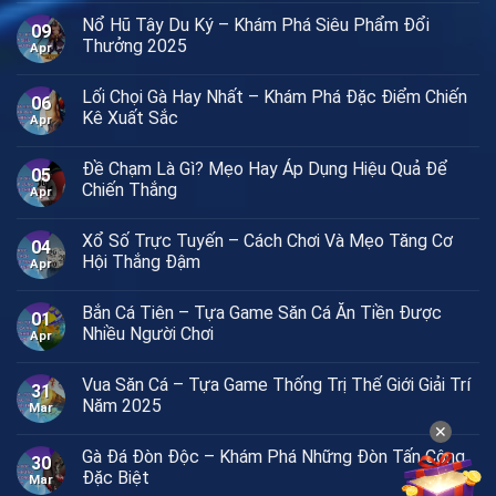
Nổ Hũ Tây Du Ký – Khám Phá Siêu Phẩm Đổi
09
Thưởng 2025
Apr
Lối Chọi Gà Hay Nhất – Khám Phá Đặc Điểm Chiến
06
Kê Xuất Sắc
Apr
Đề Chạm Là Gì? Mẹo Hay Áp Dụng Hiệu Quả Để
05
Chiến Thắng
Apr
Xổ Số Trực Tuyến – Cách Chơi Và Mẹo Tăng Cơ
04
Hội Thắng Đậm
Apr
Bắn Cá Tiên – Tựa Game Săn Cá Ăn Tiền Được
01
Nhiều Người Chơi
Apr
Vua Săn Cá – Tựa Game Thống Trị Thế Giới Giải Trí
31
Năm 2025
Mar
✕
Gà Đá Đòn Độc – Khám Phá Những Đòn Tấn Công
30
Đặc Biệt
Mar