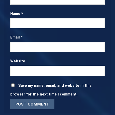
Name
*
Email
*
Website
Save my name, email, and website in this
browser for the next time I comment.