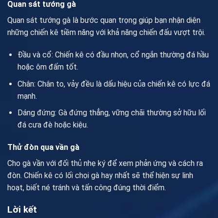
Quan sát tướng gà
Quan sát tướng gà là bước quan trọng giúp bạn nhận diện
những chiến kê tiềm năng với khả năng chiến đấu vượt trội.
Đầu và cổ: Chiến kê có đầu nhọn, cổ ngắn thường đá hầu
hoặc ôm đấm tốt.
Chân: Chân to, vảy đều là dấu hiệu của chiến kê có lực đá
mạnh.
Dáng đứng: Gà đứng thẳng, vững chãi thường sở hữu lối
đá cưa đè hoặc kiệu.
Thử đòn qua vần gà
Cho gà vần với đối thủ nhẹ ký để xem phản ứng và cách ra
đòn. Chiến kê có lối chọi gà hay nhất sẽ thể hiện sự linh
hoạt, biết né tránh và tấn công đúng thời điểm.
Lời kết