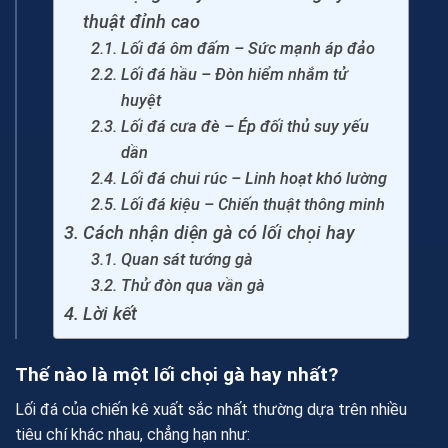
thuật đỉnh cao
Lối đá ôm đấm – Sức mạnh áp đảo
Lối đá hầu – Đòn hiểm nhắm tử
huyệt
Lối đá cưa đè – Ép đối thủ suy yếu
dần
Lối đá chui rúc – Linh hoạt khó lường
Lối đá kiệu – Chiến thuật thông minh
Cách nhận diện gà có lối chọi hay
Quan sát tướng gà
Thử đòn qua vần gà
Lời kết
Thế nào là một lối chọi gà hay nhất?
Lối đá của chiến kê xuất sắc nhất thường dựa trên nhiều
tiêu chí khác nhau, chẳng hạn như: