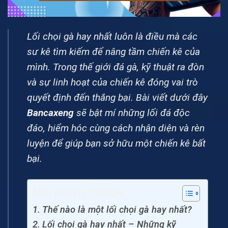
Lối chọi gà hay nhất luôn là điều mà các
sư kê tìm kiếm để nâng tầm chiến kê của
mình. Trong thế giới đá gà, kỹ thuật ra đòn
và sự linh hoạt của chiến kê đóng vai trò
quyết định đến thắng bại. Bài viết dưới đây
Bancaxeng
sẽ bật mí những lối đá độc
đáo, hiểm hóc cùng cách nhận diện và rèn
luyện để giúp bạn sở hữu một chiến kê bất
bại.
NỘI DUNG CHÍNH
Thế nào là một lối chọi gà hay nhất?
Lối chọi gà hay nhất – Những kỹ