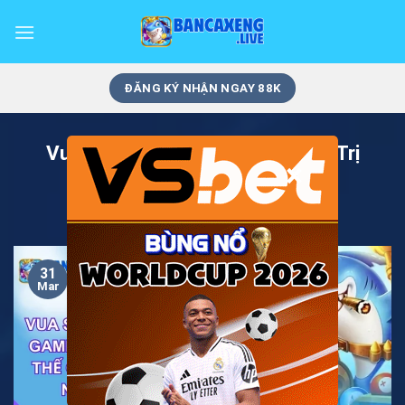
Skip
to
content
ĐĂNG KÝ NHẬN NGAY 88K
Vua Săn Cá – Tựa Game Thống Trị
×
Thế Giới Giải Trí Năm 2025
31
Mar