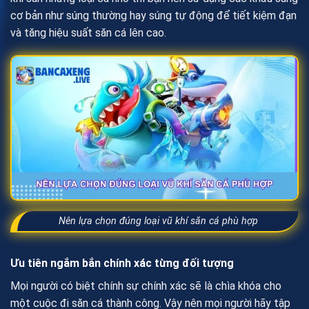
cơ bản như súng thường hay súng tự động để tiết kiệm đạn
và tăng hiệu suất săn cá lên cao.
Nên lựa chọn đúng loại vũ khí săn cá phù hợp
Ưu tiên ngắm bắn chính xác từng đối tượng
Mọi người có biệt chính sự chính xác sẽ là chìa khóa cho
một cuộc đi săn cá thành công. Vậy nên mọi người hãy tập