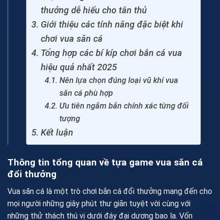
thưởng dễ hiểu cho tân thủ
Giới thiệu các tính năng đặc biệt khi
chơi vua săn cá
Tổng hợp các bí kíp chơi bắn cá vua
hiệu quả nhất 2025
Nên lựa chọn đúng loại vũ khí vua
săn cá phù hợp
Ưu tiên ngắm bắn chính xác từng đối
tượng
Kết luận
Thông tin tổng quan về tựa game vua săn cá
đổi thưởng
Vua săn cá là một trò chơi bắn cá đổi thưởng mang đến cho
mọi người những giây phút thư giãn tuyệt vời cùng với
những thử thách thú vị dưới đáy đại dương bao la. Vốn