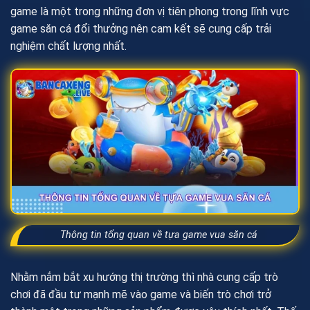
game là một trong những đơn vị tiên phong trong lĩnh vực
game săn cá đổi thưởng nên cam kết sẽ cung cấp trải
nghiệm chất lượng nhất.
Thông tin tổng quan về tựa game vua săn cá
Nhằm nắm bắt xu hướng thị trường thì nhà cung cấp trò
chơi đã đầu tư mạnh mẽ vào game và biến trò chơi trở