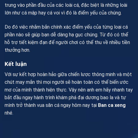
trung vào phần đầu của các loài cá, đặc biệt là những loài
lớn như cá mập hay cá voi vì đó là điểm yếu của chúng.
Do đó việc nhắm bắn chính xác điểm yếu của từng loại cá
phần nào sẽ giúp bạn dễ dàng hạ gục chúng. Từ đó có thể
hỗ trợ tiết kiệm đạn để người chơi có thể thu về nhiều tiền
thưởng hơn.
Kết luận
Với sự kết hợp hoàn hảo giữa chiến lược thông minh và một
chút may mắn thì mọi người sẽ hoàn toàn có thể biến ước
mơ của mình thành hiện thực. Vậy nên anh em hãy nhanh tay
bắt đầu ngay hành trình khám phá đại dương bao la và tự
mình trở thành vua săn cá ngay hôm nay tại
Ban ca xeng
nhé.