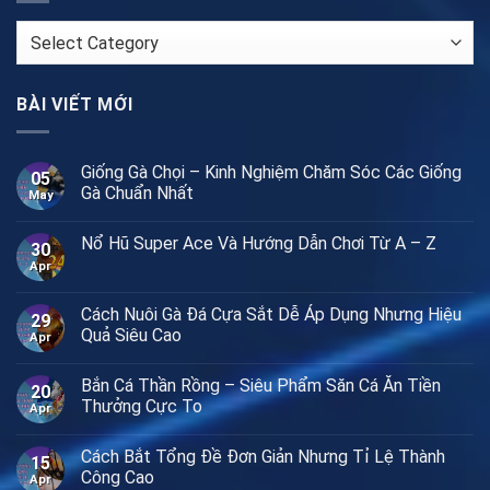
CHUYÊN
MỤC
BÀI VIẾT MỚI
Giống Gà Chọi – Kinh Nghiệm Chăm Sóc Các Giống
05
Gà Chuẩn Nhất
May
Nổ Hũ Super Ace Và Hướng Dẫn Chơi Từ A – Z
30
Apr
Cách Nuôi Gà Đá Cựa Sắt Dễ Áp Dụng Nhưng Hiệu
29
Quả Siêu Cao
Apr
Bắn Cá Thần Rồng – Siêu Phẩm Săn Cá Ăn Tiền
20
Thưởng Cực To
Apr
Cách Bắt Tổng Đề Đơn Giản Nhưng Tỉ Lệ Thành
15
Công Cao
Apr