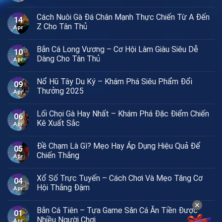
Cách Nuôi Gà Đá Chân Mạnh Thực Chiến Từ A Đến
14
Z Cho Tân Thủ
Apr
Bắn Cá Long Vương – Cơ Hội Làm Giàu Siêu Dễ
10
Dàng Cho Tân Thủ
Apr
Nổ Hũ Tây Du Ký – Khám Phá Siêu Phẩm Đổi
09
Thưởng 2025
Apr
Lối Chọi Gà Hay Nhất – Khám Phá Đặc Điểm Chiến
06
Kê Xuất Sắc
Apr
Đề Chạm Là Gì? Mẹo Hay Áp Dụng Hiệu Quả Để
05
Chiến Thắng
Apr
Xổ Số Trực Tuyến – Cách Chơi Và Mẹo Tăng Cơ
04
Hội Thắng Đậm
Apr
✕
Bắn Cá Tiên – Tựa Game Săn Cá Ăn Tiền Được
01
Nhiều Người Chơi
Apr