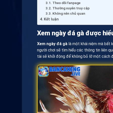
Theo dõi fanpage
Thường xuyên truy cập
Không nên chủ quan
Kết luận
Xem ngày đá gà được hiể
Xem ngày đá gà
là một khái niệm mà bất k
người chơi sẽ tìm hiểu các thông tin liên q
tài sẽ khởi động để không bỏ lỡ một cách đ