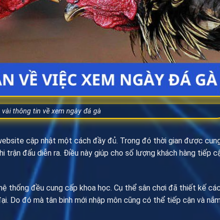
 vài thông tin về xem ngày đá gà
ebsite cập nhật một cách đầy đủ. Trong đó thời gian được cun
i trận đấu diễn ra. Điều này giúp cho số lượng khách hàng tiếp c
hệ thống đều cung cấp khoa học. Cụ thể sân chơi đã thiết kế cá
đại. Do đó mà tân binh mới nhập môn cũng có thể tiếp cận và nắ