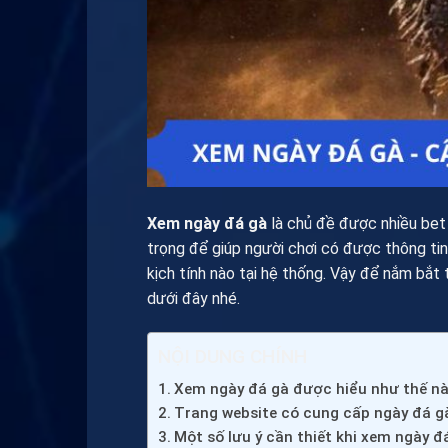
Xem ngày đá gà
là chủ đề được nhiều bet
trọng để giúp người chơi có được thông tin
kịch tính nào tại hệ thống. Vậy để nắm bắt 
dưới đây nhé.
NỘI DUNG CHÍNH
Xem ngày đá gà được hiểu như thế n
Trang website có cung cấp ngày đá g
Một số lưu ý cần thiết khi xem ngày đ