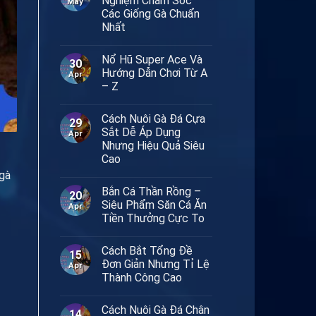
Nghiệm Chăm Sóc
May
Các Giống Gà Chuẩn
Nhất
Nổ Hũ Super Ace Và
30
Hướng Dẫn Chơi Từ A
Apr
– Z
Cách Nuôi Gà Đá Cựa
29
Sắt Dễ Áp Dụng
Apr
Nhưng Hiệu Quả Siêu
Cao
 gà
Bắn Cá Thần Rồng –
20
Siêu Phẩm Săn Cá Ăn
Apr
Tiền Thưởng Cực To
Cách Bắt Tổng Đề
15
Đơn Giản Nhưng Tỉ Lệ
Apr
Thành Công Cao
Cách Nuôi Gà Đá Chân
14