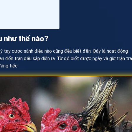
u như thế nào?
ỳ tay cược sành điệu nào cũng đều biết đến. Đây là hoạt động
uan đến trận đấu sắp diễn ra. Từ đó biết được ngày và giờ trận tr
áng tiếc.