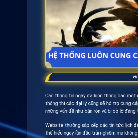
Hệ
Các thông tin ngày đá luôn thông báo một c
thống thì các đại lý cũng sẽ hỗ trợ cung cấ
những vấn đề như bận rộn và bị bỏ lỡ đáng t
Website thường sắp xếp các tin tức lịch đ
thể hiểu ngay lần đầu trải nghiệm mà không