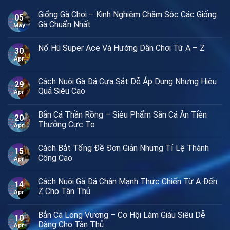
Giống Gà Chọi – Kinh Nghiệm Chăm Sóc Các Giống
05
Gà Chuẩn Nhất
May
Nổ Hũ Super Ace Và Hướng Dẫn Chơi Từ A – Z
30
Apr
Cách Nuôi Gà Đá Cựa Sắt Dễ Áp Dụng Nhưng Hiệu
29
Quả Siêu Cao
Apr
Bắn Cá Thần Rồng – Siêu Phẩm Săn Cá Ăn Tiền
20
Thưởng Cực To
Apr
Cách Bắt Tổng Đề Đơn Giản Nhưng Tỉ Lệ Thành
15
Công Cao
Apr
Cách Nuôi Gà Đá Chân Mạnh Thực Chiến Từ A Đến
14
Z Cho Tân Thủ
Apr
Bắn Cá Long Vương – Cơ Hội Làm Giàu Siêu Dễ
10
Dàng Cho Tân Thủ
Apr