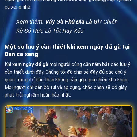
ca xeng nhé.
Xem thêm:
Vảy Gà Phủ Địa Là Gì
? Chiến
Kê Sở Hữu Là Tốt Hay Xấu
Một số lưu ý cần thiết khi xem ngày đá gà tại
Ban ca xeng
Khi
xem ngày đá gà
mọi người cũng cần nắm bắt các lưu ý
cần thiết dưới đây. Chúng tôi đã chia sẻ đầy đủ các chú ý
quan trọng để bản thân không cần gặp quá nhiều khó khăn.
Mọi người chỉ cần bỏ túi và áp dụng, chắc chắn sẽ có giây
phút trải nghiệm hoàn hảo nhất.