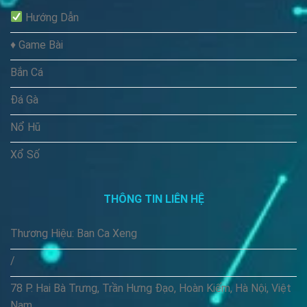
Hướng Dẫn
♦️ Game Bài
Bắn Cá
Đá Gà
Nổ Hũ
Xổ Số
THÔNG TIN LIÊN HỆ
Thương Hiệu: Ban Ca Xeng
/
78 P. Hai Bà Trưng, Trần Hưng Đạo, Hoàn Kiếm, Hà Nội, Việt
Nam