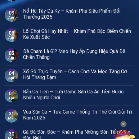
Nổ Hũ Tây Du Ký – Khám Phá Siêu Phẩm Đổi
09
Thưởng 2025
Apr
Lối Chọi Gà Hay Nhất – Khám Phá Đặc Điểm Chiến
06
Kê Xuất Sắc
Apr
Đề Chạm Là Gì? Mẹo Hay Áp Dụng Hiệu Quả Để
05
Chiến Thắng
Apr
Xổ Số Trực Tuyến – Cách Chơi Và Mẹo Tăng Cơ
04
Hội Thắng Đậm
Apr
Bắn Cá Tiên – Tựa Game Săn Cá Ăn Tiền Được
01
Nhiều Người Chơi
Apr
Vua Săn Cá – Tựa Game Thống Trị Thế Giới Giải Trí
31
Năm 2025
Mar
✕
Gà Đá Đòn Độc – Khám Phá Những Đòn Tấn Công
30
Đặc Biệt
Mar