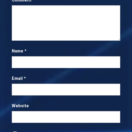
Comment
*
Name
*
Email
*
Website