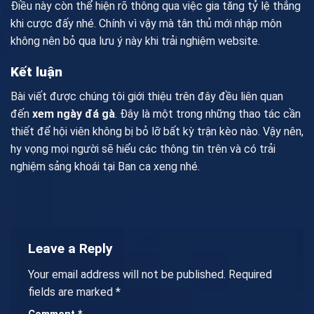
Điều này còn thể hiện rõ thông qua việc gia tăng tỷ lệ thắng
khi cược đấy nhé. Chính vì vậy mà tân thủ mới nhập môn
không nên bỏ qua lưu ý này khi trải nghiệm website.
Kết luận
Bài viết được chúng tôi giới thiệu trên đây đều liên quan
đến
xem ngày đá gà
. Đây là một trong những thao tác cần
thiết để hội viên không bị bỏ lỡ bất kỳ trận kèo nào. Vậy nên,
hy vọng mọi người sẽ hiểu các thông tin trên và có trải
nghiệm sảng khoái tại Ban ca xeng nhé.
Leave a Reply
Your email address will not be published.
Required
fields are marked
*