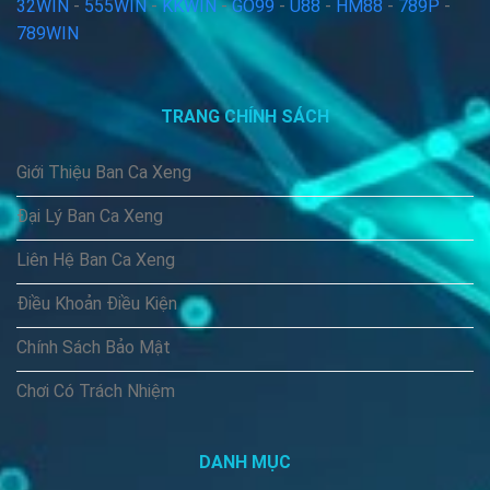
32WIN
-
555WIN
-
KKWIN
-
GO99
-
U88
-
HM88
-
789P
-
789WIN
TRANG CHÍNH SÁCH
Giới Thiệu Ban Ca Xeng
Đại Lý Ban Ca Xeng
Liên Hệ Ban Ca Xeng
Điều Khoản Điều Kiện
Chính Sách Bảo Mật
Chơi Có Trách Nhiệm
DANH MỤC