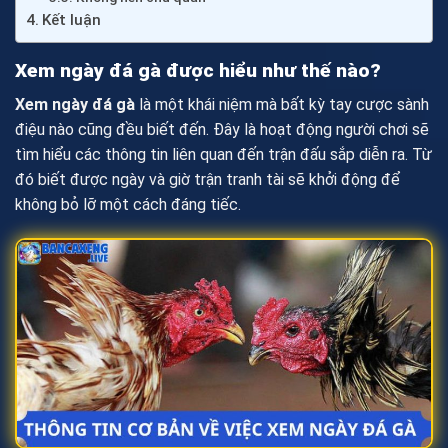
Kết luận
Xem ngày đá gà được hiểu như thế nào?
Xem ngày đá gà
là một khái niệm mà bất kỳ tay cược sành
điệu nào cũng đều biết đến. Đây là hoạt động người chơi sẽ
tìm hiểu các thông tin liên quan đến trận đấu sắp diễn ra. Từ
đó biết được ngày và giờ trận tranh tài sẽ khởi động để
không bỏ lỡ một cách đáng tiếc.