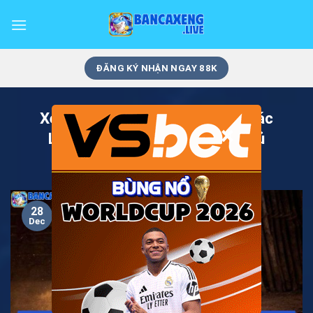
Skip
to
content
ĐĂNG KÝ NHẬN NGAY 88K
Xem Ngày Đá Gà – Cập Nhật Các
×
Lưu Ý Quan Trọng Cho Bet Thủ
28
Dec