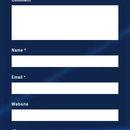
Comment
*
Name
*
Email
*
Website