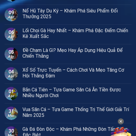
Nổ Hũ Tây Du Ký – Khám Phá Siêu Phẩm Đổi
09
Thưởng 2025
Apr
Lối Chọi Gà Hay Nhất – Khám Phá Đặc Điểm Chiến
06
Kê Xuất Sắc
Apr
Đề Chạm Là Gì? Mẹo Hay Áp Dụng Hiệu Quả Để
05
Chiến Thắng
Apr
Xổ Số Trực Tuyến – Cách Chơi Và Mẹo Tăng Cơ
04
Hội Thắng Đậm
Apr
Bắn Cá Tiên – Tựa Game Săn Cá Ăn Tiền Được
01
Nhiều Người Chơi
Apr
Vua Săn Cá – Tựa Game Thống Trị Thế Giới Giải Trí
31
Năm 2025
Mar
✕
Gà Đá Đòn Độc – Khám Phá Những Đòn Tấn Công
30
Đặc Biệt
Mar