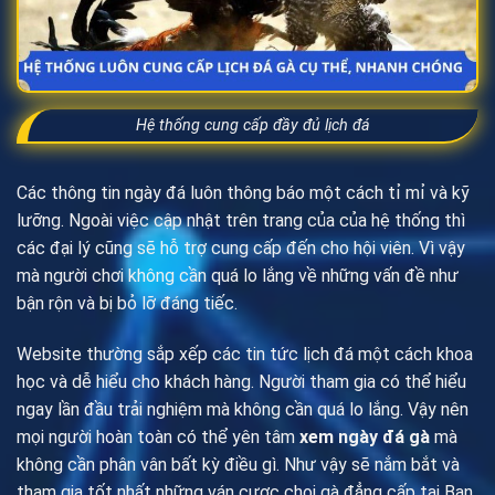
Hệ thống cung cấp đầy đủ lịch đá
Các thông tin ngày đá luôn thông báo một cách tỉ mỉ và kỹ
lưỡng. Ngoài việc cập nhật trên trang của của hệ thống thì
các đại lý cũng sẽ hỗ trợ cung cấp đến cho hội viên. Vì vậy
mà người chơi không cần quá lo lắng về những vấn đề như
bận rộn và bị bỏ lỡ đáng tiếc.
Website thường sắp xếp các tin tức lịch đá một cách khoa
học và dễ hiểu cho khách hàng. Người tham gia có thể hiểu
ngay lần đầu trải nghiệm mà không cần quá lo lắng. Vậy nên
mọi người hoàn toàn có thể yên tâm
xem ngày đá gà
mà
không cần phân vân bất kỳ điều gì. Như vậy sẽ nắm bắt và
tham gia tốt nhất những ván cược chọi gà đẳng cấp tại Ban