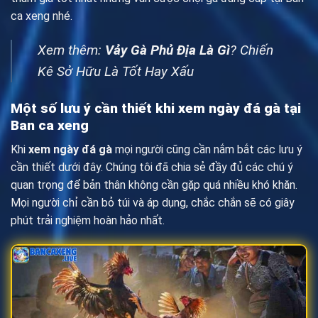
ca xeng nhé.
Xem thêm:
Vảy Gà Phủ Địa Là Gì
? Chiến
Kê Sở Hữu Là Tốt Hay Xấu
Một số lưu ý cần thiết khi xem ngày đá gà tại
Ban ca xeng
Khi
xem ngày đá gà
mọi người cũng cần nắm bắt các lưu ý
cần thiết dưới đây. Chúng tôi đã chia sẻ đầy đủ các chú ý
quan trọng để bản thân không cần gặp quá nhiều khó khăn.
Mọi người chỉ cần bỏ túi và áp dụng, chắc chắn sẽ có giây
phút trải nghiệm hoàn hảo nhất.