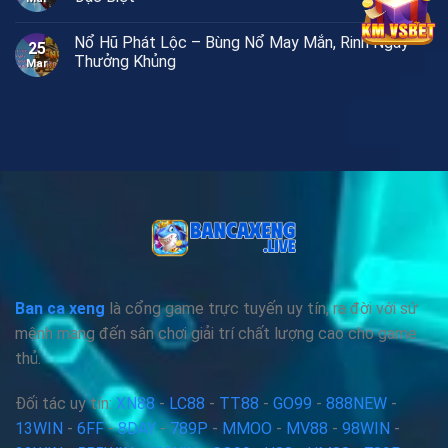
Nổ Hũ Phát Lộc – Bùng Nổ May Mắn, Rinh Ngay
25
Thưởng Khủng
Mar
Ban ca xeng
là cổng game trực tuyến uy tín, ra đời với sứ
mệnh mang đến sân chơi giải trí chất lượng cao cho game
thủ.
Đối tác uy tín:
XN88
-
LC88
-
TT88
-
GO99
-
888NEW
-
13WIN
-
6FF
-
8DAY
-
789P
-
MMOO
-
MV88
-
98WIN
-