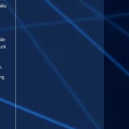
hiều
iản
ưới
n.
ằng