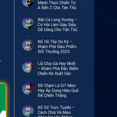
Mạnh Thực Chiến Từ
Apr
A Đến Z Cho Tân Thủ
Bắn Cá Long Vương –
10
Cơ Hội Làm Giàu Siêu
Apr
Dễ Dàng Cho Tân Thủ
Nổ Hũ Tây Du Ký –
09
Khám Phá Siêu Phẩm
Apr
Đổi Thưởng 2025
ơ
Lối Chọi Gà Hay Nhất
06
ư
– Khám Phá Đặc Điểm
Apr
Chiến Kê Xuất Sắc
Đề Chạm Là Gì? Mẹo
05
Hay Áp Dụng Hiệu Quả
Apr
Để Chiến Thắng
Xổ Số Trực Tuyến –
04
Cách Chơi Và Mẹo
Apr