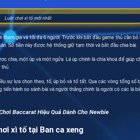
Luật chơi xì tố mới nhất
ời tham gia và tối đa 6 người. Trước khi bắt đầu game thủ cần bỏ 
àn. Số tiền này được hệ thống giữ tạm thời và bắt đầu chia bài.
ược chia, một úp và một ngửa. Lá úp chính là chìa khoá để giúp c
 thủ.
ều sự lựa chọn theo, tố, úp bỏ và tố tất. Qua các vòng tổng số b
g tiến hành so sánh bài và người thắng chính là người có các lá bà
Chơi Baccarat Hiệu Quả Dành Cho Newbie
ơi xì tố tại Ban ca xeng