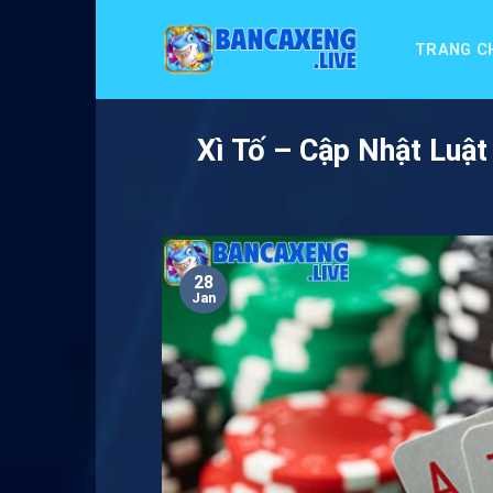
Skip
to
TRANG C
content
Xì Tố – Cập Nhật Luậ
28
Jan