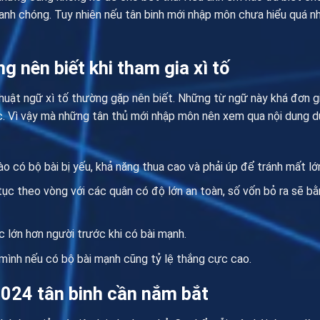
hanh chóng. Tuy nhiên nếu tân binh mới nhập môn chưa hiểu quá n
 nên biết khi tham gia xì tố
huật ngữ xì tố thường gặp nên biết. Những từ ngữ này khá đơn g
. Vì vậy mà những tân thủ mới nhập môn nên xem qua nội dung d
o có bộ bài bị yếu, khả năng thua cao và phải úp để tránh mất lớ
 tục theo vòng với các quân có độ lớn an toàn, số vốn bỏ ra sẽ b
c lớn hơn người trước khi có bài mạnh.
 mình nếu có bộ bài mạnh cũng tỷ lệ thắng cực cao.
2024 tân binh cần nắm bắt