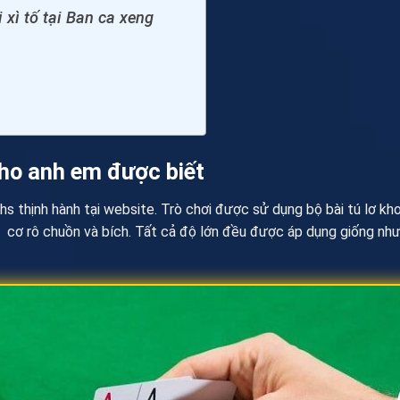
 xì tố tại Ban ca xeng
 cho anh em được biết
ahs thịnh hành tại website. Trò chơi được sử dụng bộ bài tú lơ kh
t cơ rô chuồn và bích. Tất cả độ lớn đều được áp dụng giống nh