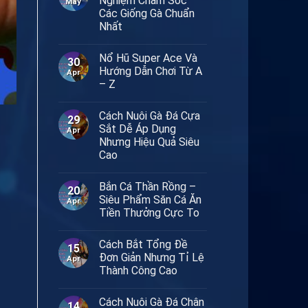
Nghiệm Chăm Sóc
May
Các Giống Gà Chuẩn
Nhất
Nổ Hũ Super Ace Và
30
Hướng Dẫn Chơi Từ A
Apr
– Z
Cách Nuôi Gà Đá Cựa
29
Sắt Dễ Áp Dụng
Apr
Nhưng Hiệu Quả Siêu
Cao
Bắn Cá Thần Rồng –
20
Siêu Phẩm Săn Cá Ăn
Apr
Tiền Thưởng Cực To
Cách Bắt Tổng Đề
15
Đơn Giản Nhưng Tỉ Lệ
Apr
Thành Công Cao
Cách Nuôi Gà Đá Chân
14