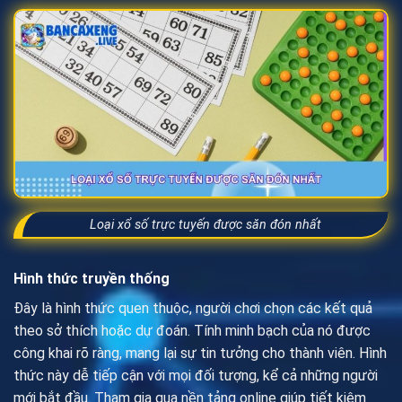
Loại xổ số trực tuyến được săn đón nhất
Hình thức truyền thống
Đây là hình thức quen thuộc, người chơi chọn các kết quả
theo sở thích hoặc dự đoán. Tính minh bạch của nó được
công khai rõ ràng, mang lại sự tin tưởng cho thành viên. Hình
thức này dễ tiếp cận với mọi đối tượng, kể cả những người
mới bắt đầu. Tham gia qua nền tảng online giúp tiết kiệm