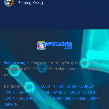
Thưởng Khủng
Mar
Ban ca xeng
là cổng game trực tuyến uy tín, ra đời với sứ
mệnh mang đến sân chơi giải trí chất lượng cao cho game
thủ.
Đối tác uy tín:
XN88
-
LC88
-
TT88
-
GO99
-
888NEW
-
13WIN
-
6FF
-
8DAY
-
789P
-
MMOO
-
MV88
-
98WIN
-
32WIN
-
555WIN
-
KKWIN
-
GO99
-
U88
-
HM88
-
789P
-
789WIN