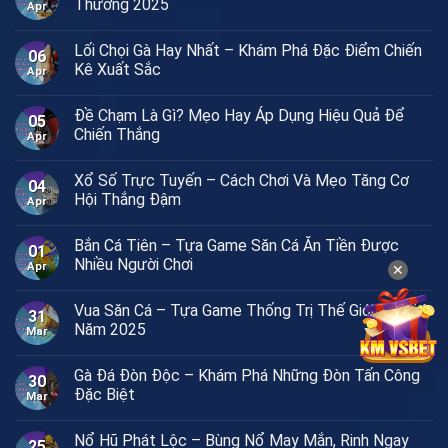
Thưởng 2025
Apr
Lối Chọi Gà Hay Nhất – Khám Phá Đặc Điểm Chiến
06
Kê Xuất Sắc
Apr
Đề Chạm Là Gì? Mẹo Hay Áp Dụng Hiệu Quả Để
05
Chiến Thắng
Apr
Xổ Số Trực Tuyến – Cách Chơi Và Mẹo Tăng Cơ
04
Hội Thắng Đậm
Apr
Bắn Cá Tiên – Tựa Game Săn Cá Ăn Tiền Được
01
Nhiều Người Chơi
Apr
✕
Vua Săn Cá – Tựa Game Thống Trị Thế Giới Giải Trí
31
Năm 2025
Mar
Gà Đá Đòn Độc – Khám Phá Những Đòn Tấn Công
30
Đặc Biệt
Mar
Nổ Hũ Phát Lộc – Bùng Nổ May Mắn, Rinh Ngay
25