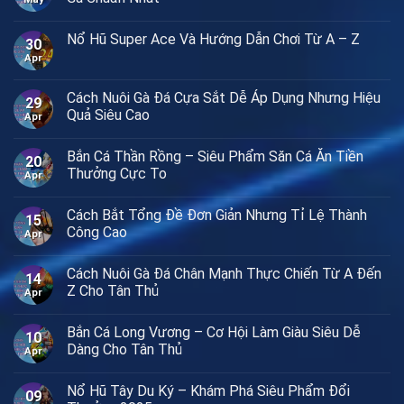
Nổ Hũ Super Ace Và Hướng Dẫn Chơi Từ A – Z
30
Apr
Cách Nuôi Gà Đá Cựa Sắt Dễ Áp Dụng Nhưng Hiệu
29
Quả Siêu Cao
Apr
Bắn Cá Thần Rồng – Siêu Phẩm Săn Cá Ăn Tiền
20
Thưởng Cực To
Apr
Cách Bắt Tổng Đề Đơn Giản Nhưng Tỉ Lệ Thành
15
Công Cao
Apr
Cách Nuôi Gà Đá Chân Mạnh Thực Chiến Từ A Đến
14
Z Cho Tân Thủ
Apr
Bắn Cá Long Vương – Cơ Hội Làm Giàu Siêu Dễ
10
Dàng Cho Tân Thủ
Apr
Nổ Hũ Tây Du Ký – Khám Phá Siêu Phẩm Đổi
09