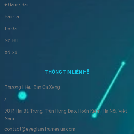
♦️ Game Bài
Bắn Cá
Đá Gà
Nổ Hũ
Xổ Số
THÔNG TIN LIÊN HỆ
Thương Hiệu: Ban Ca Xeng
/
78 P. Hai Bà Trưng, Trần Hưng Đạo, Hoàn Kiếm, Hà Nội, Việt
Nam
contact@eyeglassframes.us.com