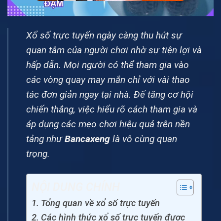
Xổ số trực tuyến ngày càng thu hút sự
quan tâm của người chơi nhờ sự tiện lợi và
hấp dẫn. Mọi người có thể tham gia vào
các vòng quay may mắn chỉ với vài thao
tác đơn giản ngay tại nhà. Để tăng cơ hội
chiến thắng, việc hiểu rõ cách tham gia và
áp dụng các mẹo chơi hiệu quả trên nền
tảng như
Bancaxeng
là vô cùng quan
trọng.
NỘI DUNG CHÍNH
Tổng quan về xổ số trực tuyến
Các hình thức xổ số trực tuyến được