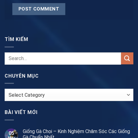
TÌM KIẾM
CHUYÊN MỤC
CHUYÊN
MỤC
BÀI VIẾT MỚI
Giống Gà Chọi – Kinh Nghiệm Chăm Sóc Các Giống
05
Gà Chuẩn Nhất
May