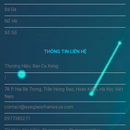
Đá Gà
Nổ Hũ
Xổ Số
THÔNG TIN LIÊN HỆ
Thương Hiệu: Ban Ca Xeng
/
78 P. Hai Bà Trưng, Trần Hưng Đạo, Hoàn Kiếm, Hà Nội, Việt
Nam
contact@eyeglassframes.us.com
0977385271