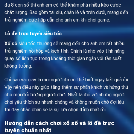
đa 8 con số thì anh em có thể khám phá nhiều kèo cược
chất lượng. Bao gồm tài xỉu, chẵn lẻ và trên dưới, mang đến
trải nghiệm cực hấp dẫn cho anh em khi chơi game.
Lô đề trực tuyến siêu tốc
Xổ số
siêu tốc thường sẽ mang đến cho anh em rất nhiều
trải nghiệm hồi hộp và kịch tính. Chính là nhờ vào tính năng
quay số liên tục trong khoảng thời gian ngắn với tần suất
không tưởng.
Chỉ sau vài giây là mọi người đã có thể biết ngay kết quả rồi.
Vậy nên điều này giúp tăng thêm sự phấn khích và hứng thú
cho mọi đối tượng người chơi. Nhất là đối với những người
chơi yêu thích sự nhanh chóng và không muốn chờ đợi lâu
thì đây chắc chắn sẽ là sự lựa chọn đỉnh nhất rồi.
Hướng dẫn cách chơi xổ số và lô đề trực
tuyến chuẩn nhất