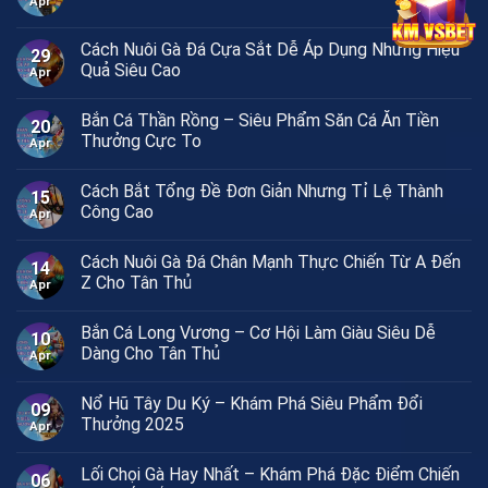
Apr
Cách Nuôi Gà Đá Cựa Sắt Dễ Áp Dụng Nhưng Hiệu
29
Quả Siêu Cao
Apr
Bắn Cá Thần Rồng – Siêu Phẩm Săn Cá Ăn Tiền
20
Thưởng Cực To
Apr
Cách Bắt Tổng Đề Đơn Giản Nhưng Tỉ Lệ Thành
15
Công Cao
Apr
Cách Nuôi Gà Đá Chân Mạnh Thực Chiến Từ A Đến
14
Z Cho Tân Thủ
Apr
Bắn Cá Long Vương – Cơ Hội Làm Giàu Siêu Dễ
10
Dàng Cho Tân Thủ
Apr
Nổ Hũ Tây Du Ký – Khám Phá Siêu Phẩm Đổi
09
Thưởng 2025
Apr
Lối Chọi Gà Hay Nhất – Khám Phá Đặc Điểm Chiến
06