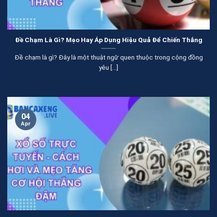
Đề Chạm Là Gì? Mẹo Hay Áp Dụng Hiệu Quả Để Chiến Thắng
Đề chạm là gì? Đây là một thuật ngữ quen thuộc trong cộng đồng
yêu [...]
04
Apr