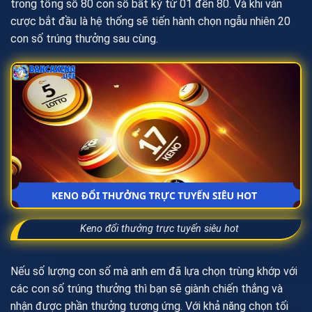
trong tổng số 80 con số bất kỳ từ 01 đến 80. Và khi ván
cược bắt đầu là hệ thống sẽ tiến hành chọn ngẫu nhiên 20
con số trúng thưởng sau cùng.
Keno đổi thưởng trực tuyến siêu hot
Nếu số lượng con số mà anh em đã lựa chọn trùng khớp với
các con số trúng thưởng thì bạn sẽ giành chiến thắng và
nhận được phần thưởng tương ứng. Với khả năng chọn tối