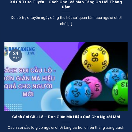
Xổ Số Trực Tuyến – Cách Chơi Và Mẹo Tăng Cơ Hội Thắng
Đậm
Xổ số trực tuyến ngày càng thu hút sự quan tâm của người chơi
nhờ [...]
24
Mar
Cách Soi Cầu Lô – Đơn Giản Mà Hiệu Quả Cho Người Mới
Cách soi cầu lô giúp người chơi tăng cơ hội chiến thắng bằng cách