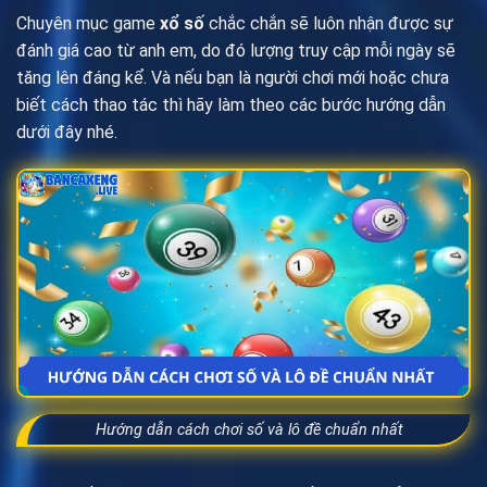
Chuyên mục game
xổ số
chắc chắn sẽ luôn nhận được sự
đánh giá cao từ anh em, do đó lượng truy cập mỗi ngày sẽ
tăng lên đáng kể. Và nếu bạn là người chơi mới hoặc chưa
biết cách thao tác thì hãy làm theo các bước hướng dẫn
dưới đây nhé.
Hướng dẫn cách chơi số và lô đề chuẩn nhất