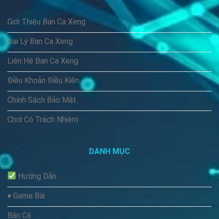
Giới Thiệu Ban Ca Xeng
Đại Lý Ban Ca Xeng
Liên Hệ Ban Ca Xeng
Điều Khoản Điều Kiện
Chính Sách Bảo Mật
Chơi Có Trách Nhiệm
DANH MỤC
Hướng Dẫn
♦️ Game Bài
Bắn Cá