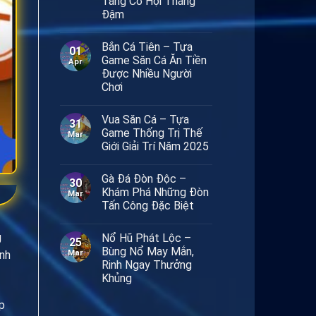
Tăng Cơ Hội Thắng
Đậm
Bắn Cá Tiên – Tựa
01
Game Săn Cá Ăn Tiền
Apr
Được Nhiều Người
Chơi
Vua Săn Cá – Tựa
31
Game Thống Trị Thế
Mar
Giới Giải Trí Năm 2025
Gà Đá Đòn Độc –
30
Khám Phá Những Đòn
Mar
Tấn Công Đặc Biệt
g
Nổ Hũ Phát Lộc –
25
Bùng Nổ May Mắn,
Mar
anh
Rinh Ngay Thưởng
Khủng
p