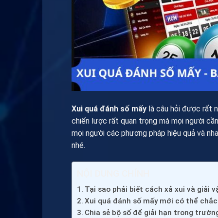
Xui quá đánh số mấy
là câu hỏi được rất n
chiến lược rất quan trọng mà mọi người cần
mọi người các phương pháp hiệu quả và nhan
nhé.
NỘI DUNG CHÍNH
Tại sao phải biết cách xả xui và giải v
Xui quá đánh số mấy mới có thể chắc
Chia sẻ bộ số để giải hạn trong trườ