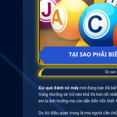
Tại sao
Xui quá đánh số mấy
mới đúng bạn đã biết
trúng thưởng sẽ trở nên khả thi hơn rất nhiề
em bị ảnh hưởng mà còn dẫn đến tổn thất t
Do đó điều quan trọng là mọi người cần chủ