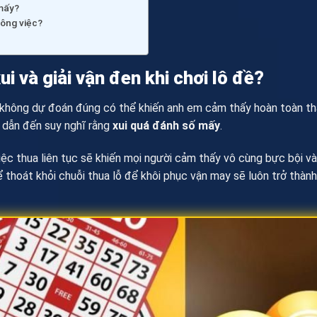
 mấy?
công việc?
ui và giải vận đen khi chơi lô đề?
ui không dự đoán đúng có thể khiến anh em cảm thấy hoàn toàn th
 dẫn đến suy nghĩ rằng
xui quá đánh số mấy
.
iệc thua liên tục sẽ khiến mọi người cảm thấy vô cùng bực bội và
ể thoát khỏi chuỗi thua lỗ để khôi phục vận may sẽ luôn trở thàn