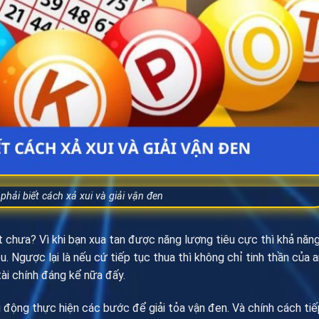
 phải biết cách xả xui và giải vận đen
 chưa? Vì khi bạn xua tan được năng lượng tiêu cực thì khả năn
u. Ngược lại là nếu cứ tiếp tục thua thì không chỉ tinh thần của 
ài chính đáng kể nữa đấy.
 động thực hiện các bước để giải tỏa vận đen. Và chính cách tiế