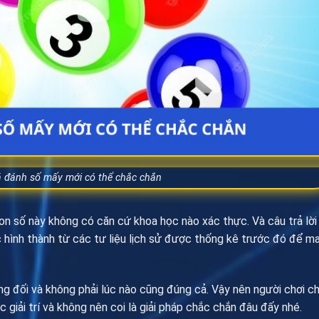
á đánh số mấy mới có thể chắc chắn
on số này không có căn cứ khoa học nào xác thực. Và câu trả lời
hình thành từ các tư liệu lịch sử được thống kê trước đó để m
g đối và không phải lúc nào cũng đúng cả. Vậy nên người chơi ch
giải trí và không nên coi là giải pháp chắc chắn đâu đấy nhé.