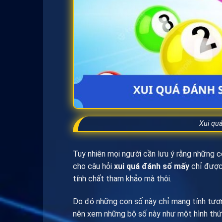
Xui qu
Tuy nhiên mọi người cần lưu ý rằng những c
cho câu hỏi
xui quá đánh số mấy
chỉ được 
tính chất tham khảo mà thôi.
Do đó những con số này chỉ mang tính tươn
nên xem những bộ số này như một hình thức 