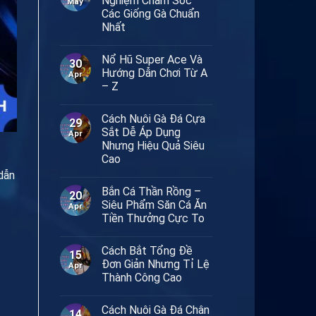
Nghiệm Chăm Sóc
May
Các Giống Gà Chuẩn
Nhất
Nổ Hũ Super Ace Và
30
Hướng Dẫn Chơi Từ A
Apr
– Z
Cách Nuôi Gà Đá Cựa
29
Sắt Dễ Áp Dụng
Apr
Nhưng Hiệu Quả Siêu
Cao
dẫn
Bắn Cá Thần Rồng –
20
Siêu Phẩm Săn Cá Ăn
Apr
Tiền Thưởng Cực To
Cách Bắt Tổng Đề
15
Đơn Giản Nhưng Tỉ Lệ
Apr
Thành Công Cao
Cách Nuôi Gà Đá Chân
14