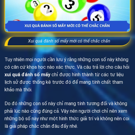
Xui quá đánh số mấy mới có thể chắc chắn
Tuy nhiên mọi người cần lưu ý rằng những con số này không
có căn cứ khoa học nào xác thực. Và câu trả lời cho câu hỏi
xui quá đánh số mấy
chỉ được hình thành từ các tư liệu
lịch sử được thống kê trước đó để mang tính chất tham
khảo mà thôi.
Do đó những con số này chỉ mang tính tương đối và không
phải lúc nào cũng đúng cả. Vậy nên người chơi chỉ nên xem
những bộ số này như một hình thức giải trí và không nên coi
là giải pháp chắc chắn đâu đấy nhé.