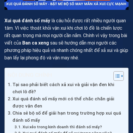
Xui quá đánh số mấy
là câu hỏi được rất nhiều người quan
tâm. Vì việc thoát khỏi vận xui khi chơi lô đề là chiến lược
rất quan trọng mà mọi người cần nắm. Chính vì vậy trong bài
viết của
Ban ca xeng
sau sẽ hướng dẫn mọi người các
phương pháp hiệu quả và nhanh chóng nhất để xả xui và giúp
bạn lấy lại phong độ và vận may nhé.
NỘI DUNG CHÍNH
Tại sao phải biết cách xả xui và giải vận đen khi
chơi lô đề?
Xui quá đánh số mấy mới có thể chắc chắn giải
được vận đen
Chia sẻ bộ số để giải hạn trong trường hợp xui quá
đánh số mấy
Xui xẻo trong kinh doanh thì đánh số mấy?
Xui quá đánh số mấy để xả xui trong công việc?