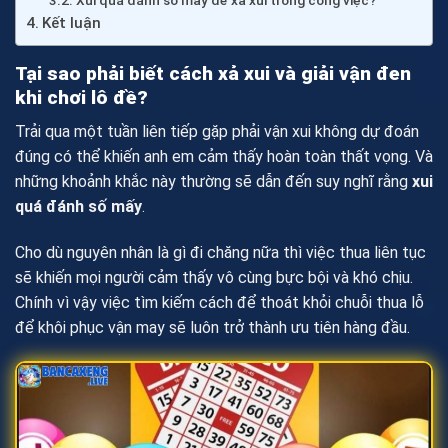
Kết luận
Tại sao phải biết cách xả xui và giải vận đen
khi chơi lô đề?
Trải qua một tuần liên tiếp gặp phải vận xui không dự đoán
đúng có thể khiến anh em cảm thấy hoàn toàn thất vọng. Và
những khoảnh khắc này thường sẽ dẫn đến suy nghĩ rằng
xui
quá đánh số mấy
.
Cho dù nguyên nhân là gì đi chăng nữa thì việc thua liên tục
sẽ khiến mọi người cảm thấy vô cùng bực bội và khó chịu.
Chính vì vậy việc tìm kiếm cách để thoát khỏi chuỗi thua lỗ
để khôi phục vận may sẽ luôn trở thành ưu tiên hàng đầu.