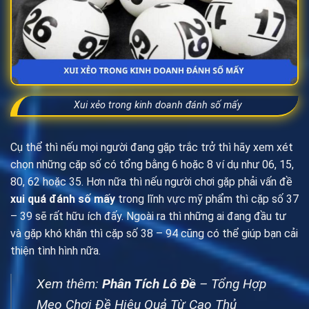
Xui xẻo trong kinh doanh đánh số mấy
Cụ thể thì nếu mọi người đang gặp trắc trở thì hãy xem xét
chọn những cặp số có tổng bằng 6 hoặc 8 ví dụ như 06, 15,
80, 62 hoặc 35. Hơn nữa thì nếu người chơi gặp phải vấn đề
xui quá đánh số mấy
trong lĩnh vực mỹ phẩm thì cặp số 37
– 39 sẽ rất hữu ích đấy. Ngoài ra thì những ai đang đầu tư
và gặp khó khăn thì cặp số 38 – 94 cũng có thể giúp bạn cải
thiện tình hình nữa.
Xem thêm:
Phân Tích Lô Đề
– Tổng Hợp
Mẹo Chơi Đề Hiệu Quả Từ Cao Thủ