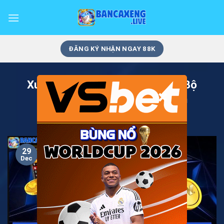
Skip
to
content
ĐĂNG KÝ NHẬN NGAY 88K
Xui Quá Đánh Số Mấy – Bật Mí Bộ
×
Số May Mắn Xả Xui Cực Mạnh
29
Dec