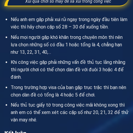
Xui quá chơi số mấy để xả xui trong công việc
Nếu anh em gặp phải xui rủi ngay trong ngày đầu tiên làm
việc thì hãy chọn cặp số 28 – 30 để xuống tiền.
Nếu mọi người gặp khó khăn trong chuyên môn thì nên
lựa chọn những số có đầu 1 hoặc tổng là 4, chẳng hạn
như 13, 22, 31, 40,…
Khi công việc gặp phải những vấn đề thủ tục lằng nhằng
thì người chơi có thể chọn dàn đề với đuôi 3 hoặc 4 để
đánh.
Trong trường hợp visa của bạn gặp trục trặc thì bạn nên
chọn dàn đề có tổng là 4 hoặc 5 để chơi.
Nếu thủ tục giấy tờ trong công việc mãi không xong thì
anh em có thể xem xét các cặp số như 20, 21, 32 để thử
vận may nhé.